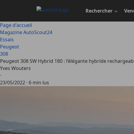
Passer
au
Rechercher
Ven
contenu
principal
Page d'accueil
Magazine AutoScout24
Essais
Peugeot
308
Peugeot 308 SW Hybrid 180 : l’élégante hybride rechargeabl
Yves Wouters
·
23/05/2022
·
6 min lus