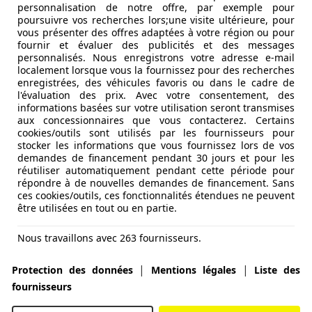
personnalisation de notre offre, par exemple pour
poursuivre vos recherches lors;une visite ultérieure, pour
vous présenter des offres adaptées à votre région ou pour
fournir et évaluer des publicités et des messages
 i-Cockpit, une ligne de design pour le tableau de bord ave
personnalisés. Nous enregistrons votre adresse e-mail
'hui, le minimalisme du i-Cockpit s'est quelque peu estomp
localement lorsque vous la fournissez pour des recherches
enregistrées, des véhicules favoris ou dans le cadre de
te 308 SW offre beaucoup plus de facilité d'utilisation. Ce
l'évaluation des prix. Avec votre consentement, des
pteurs dépendra de votre taille, comme toujours.
informations basées sur votre utilisation seront transmises
tte génération continuera cette tradition. Il existe des siè
aux concessionnaires que vous contacterez. Certains
cookies/outils sont utilisés par les fournisseurs pour
t pratiques, des points de charge en nombre suffisant, etc.
stocker les informations que vous fournissez lors de vos
alement à l'avant, car la banquette arrière peut être un peu 
demandes de financement pendant 30 jours et pour les
réutiliser automatiquement pendant cette période pour
répondre à de nouvelles demandes de financement. Sans
ces cookies/outils, ces fonctionnalités étendues ne peuvent
être utilisées en tout ou en partie.
Nous travaillons avec 263 fournisseurs.
|
|
Protection des données
Mentions légales
Liste des
fournisseurs