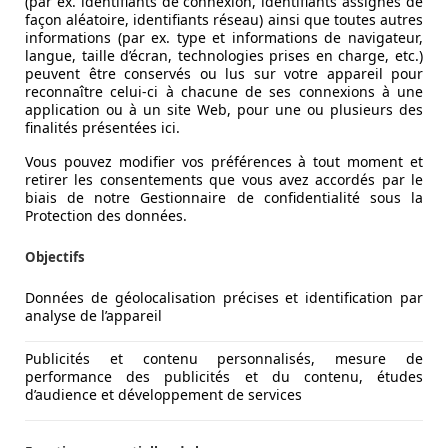
(par ex. identifiants de connexion, identifiants assignés de
façon aléatoire, identifiants réseau) ainsi que toutes autres
informations (par ex. type et informations de navigateur,
langue, taille d’écran, technologies prises en charge, etc.)
peuvent être conservés ou lus sur votre appareil pour
st bien conscient : il y a encore de la place pour un élégant
reconnaître celui-ci à chacune de ses connexions à une
application ou à un site Web, pour une ou plusieurs des
ur se faire remarquer de nos jours.
finalités présentées ici.
ubjectif certes, mais cette 308 SW est une œuvre d'art sur r
Vous pouvez modifier vos préférences à tout moment et
être qualifié d'ennuyeux. On ne pouvait pas en dire autan
retirer les consentements que vous avez accordés par le
n termes de dimensions. Logique, si l'on sait qu'il s'agit 
biais de notre Gestionnaire de confidentialité sous la
Protection des données.
Objectifs
Données de géolocalisation précises et identification par
analyse de l’appareil
Publicités et contenu personnalisés, mesure de
performance des publicités et du contenu, études
d’audience et développement de services