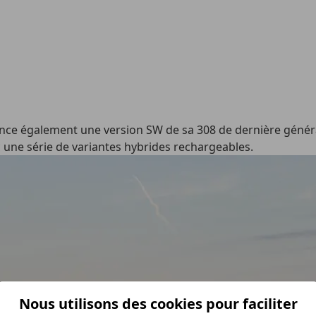
lance également une version SW de sa 308 de dernière génér
c une série de variantes hybrides rechargeables.
Nous utilisons des cookies pour faciliter