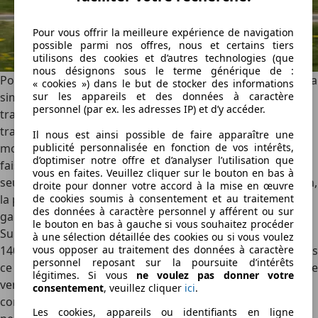
Pour vous offrir la meilleure expérience de navigation
possible parmi nos offres, nous et certains tiers
utilisons des cookies et d’autres technologies (que
nous désignons sous le terme générique de :
Pour les motorisations, Toyota fait également le choix de la
« cookies ») dans le but de stocker des informations
simplicité. Le bZ4X Touring est disponible en version
sur les appareils et des données à caractère
personnel (par ex. les adresses IP) et d’y accéder.
traction, avec un moteur de 224 ch, ou en version à
transmission intégrale. Cette dernière rajoute un autre
Il nous est ainsi possible de faire apparaître une
moteur sur le train arrière pour un total de 380 ch. Ce
publicité personnalisée en fonction de vos intérêts,
d’optimiser notre offre et d’analyser l’utilisation que
faisant, ce break passe la barre des 100 km/h en
vous en faites. Veuillez cliquer sur le bouton en bas à
seulement 4,4 secondes et s’octroie, par la même occasion,
droite pour donner votre accord à la mise en œuvre
la palme de « la deuxième Toyota la plus puissante de la
de cookies soumis à consentement et au traitement
des données à caractère personnel y afférent ou sur
gamme », derrière la GR Supra.
le bouton en bas à gauche si vous souhaitez procéder
Sur la route
à une sélection détaillée des cookies ou si vous voulez
140 mm supplémentaires et un hayon ne transforment pas
vous opposer au traitement des données à caractère
personnel reposant sur la poursuite d’intérêts
ce bZ4X Touring en un grand break pataud, loin de là. Cette
légitimes. Si vous
ne voulez pas donner votre
version reprenant toute la technologie du crossover, elle
consentement
, veuillez cliquer
ici
.
conserve également sa dynamique de conduite stable et
Les cookies, appareils ou identifiants en ligne