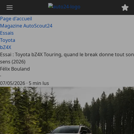
Passer
au
contenu
Page d'accueil
principal
Magazine AutoScout24
Essais
Toyota
bZ4X
Essai : Toyota bZ4X Touring, quand le break donne tout son
sens (2026)
Félix Bouland
·
07/05/2026
·
5 min lus