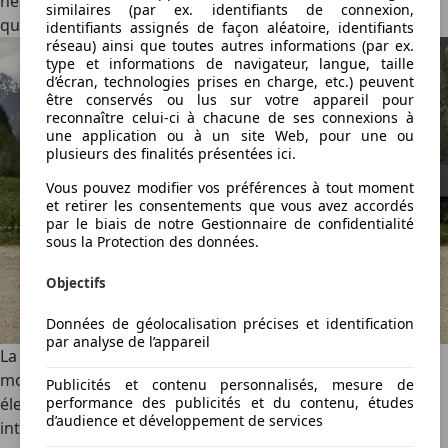
neutre. Rares sont les grandes familiales de plus de 4,8 m
similaires (par ex. identifiants de connexion,
qui s’en sortent aussi bien sur un col de montagne.
identifiants assignés de façon aléatoire, identifiants
réseau) ainsi que toutes autres informations (par ex.
type et informations de navigateur, langue, taille
d’écran, technologies prises en charge, etc.) peuvent
être conservés ou lus sur votre appareil pour
reconnaître celui-ci à chacune de ses connexions à
une application ou à un site Web, pour une ou
plusieurs des finalités présentées ici.
Vous pouvez modifier vos préférences à tout moment
et retirer les consentements que vous avez accordés
par le biais de notre Gestionnaire de confidentialité
sous la Protection des données.
Objectifs
Données de géolocalisation précises et identification
par analyse de l’appareil
La version traction souffre de quelques soucis de
motricité, ce qui fait travailler les assistants, mais ce break
Publicités et contenu personnalisés, mesure de
performance des publicités et du contenu, études
électrique s’en sort avec brio. La version à transmission
d’audience et développement de services
intégrale, quant à elle, regorge d’accroche et n’est pas