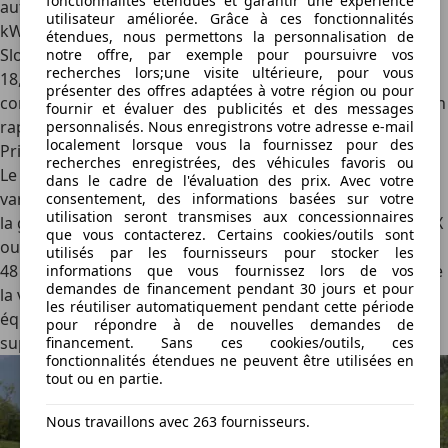
fonctionnalités étendues et garantir une expérience
autonomie de 591 km grâce à une consommation de 14,0
utilisateur améliorée. Grâce à ces fonctionnalités
kWh/100 km. Notre parcours sur les routes sinueuses de
étendues, nous permettons la personnalisation de
Slovénie se termine par une consommation affichée de
notre offre, par exemple pour poursuivre vos
recherches lors;une visite ultérieure, pour vous
18,7 kWh/100 km. C’est plus que l’homologation, mais une
présenter des offres adaptées à votre région ou pour
conduite bien plus souple devrait aider cette Touring à s’en
fournir et évaluer des publicités et des messages
rapprocher.
personnalisés. Nous enregistrons votre adresse e-mail
localement lorsque vous la fournissez pour des
Prix
recherches enregistrées, des véhicules favoris ou
Le Toyota bZ4X Touring n’étant disponible qu’en deux
dans le cadre de l'évaluation des prix. Avec votre
variantes et toujours équipé de la plus grande batterie de
consentement, des informations basées sur votre
utilisation seront transmises aux concessionnaires
la gamme, il est évidemment plus cher que les autres bZ4X
que vous contacterez. Certains cookies/outils sont
ou CH-R+. L’entrée de gamme s’affiche à 52 335 € (France :
utilisés par les fournisseurs pour stocker les
48 400 €), soit près de 6 000 € (France : 8 000 €) de plus que
informations que vous fournissez lors de vos
demandes de financement pendant 30 jours et pour
la version crossover. Cependant, à motorisations et
les réutiliser automatiquement pendant cette période
équipements équivalant, le break demandera un
pour répondre à de nouvelles demandes de
supplément de 3 000 €.
financement. Sans ces cookies/outils, ces
fonctionnalités étendues ne peuvent être utilisées en
tout ou en partie.
Nous travaillons avec 263 fournisseurs.