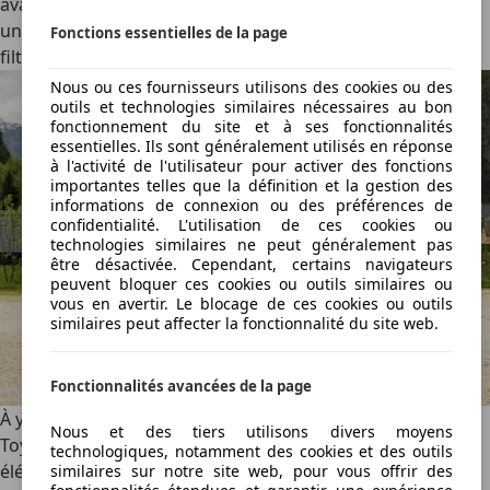
avare en puissance. Cette variante se montre également
un tantinet plus confortable, notamment grâce à un
Fonctions essentielles de la page
filtrage de suspension accru.
Nous ou ces fournisseurs utilisons des cookies ou des
outils et technologies similaires nécessaires au bon
fonctionnement du site et à ses fonctionnalités
essentielles. Ils sont généralement utilisés en réponse
à l'activité de l'utilisateur pour activer des fonctions
importantes telles que la définition et la gestion des
informations de connexion ou des préférences de
confidentialité. L'utilisation de ces cookies ou
technologies similaires ne peut généralement pas
être désactivée. Cependant, certains navigateurs
peuvent bloquer ces cookies ou outils similaires ou
vous en avertir. Le blocage de ces cookies ou outils
similaires peut affecter la fonctionnalité du site web.
Fonctionnalités avancées de la page
À y regarder la fiche technique, on pourrait croire que
Nous et des tiers utilisons divers moyens
Toyota bénéficie d’une boule de cristal ou d’un autre
technologiques, notamment des cookies et des outils
élément magique. La version traction affiche une
similaires sur notre site web, pour vous offrir des