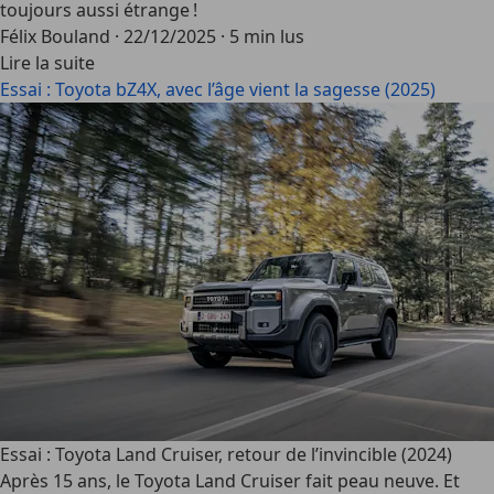
toujours aussi étrange !
Félix Bouland
·
22/12/2025
·
5 min lus
Lire la suite
Essai : Toyota bZ4X, avec l’âge vient la sagesse (2025)
Essai : Toyota Land Cruiser, retour de l’invincible (2024)
Après 15 ans, le Toyota Land Cruiser fait peau neuve. Et