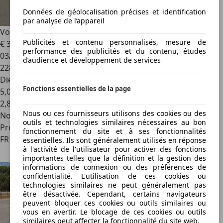
Données de géolocalisation précises et identification
par analyse de l’appareil
Volkswagen Golf
V SW 1.9 TDI 105 Ch 1ère Main
Publicités et contenu personnalisés, mesure de
€ 3 990
performance des publicités et du contenu, études
03/2009
d’audience et développement de services
228 000 km
Diesel
Fonctions essentielles de la page
5,0 l/100 km (mixte)
2
,
8
Nous ou ces fournisseurs utilisons des cookies ou des
Nouveau
outils et technologies similaires nécessaires au bon
Professionnel
fonctionnement du site et à ses fonctionnalités
FR 59229
essentielles. Ils sont généralement utilisés en réponse
à l'activité de l'utilisateur pour activer des fonctions
importantes telles que la définition et la gestion des
informations de connexion ou des préférences de
confidentialité. L'utilisation de ces cookies ou
technologies similaires ne peut généralement pas
être désactivée. Cependant, certains navigateurs
peuvent bloquer ces cookies ou outils similaires ou
vous en avertir. Le blocage de ces cookies ou outils
similaires peut affecter la fonctionnalité du site web.