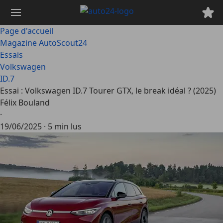
Passer
au
contenu
Page d'accueil
principal
Magazine AutoScout24
Essais
Volkswagen
ID.7
Essai : Volkswagen ID.7 Tourer GTX, le break idéal ? (2025)
Félix Bouland
·
19/06/2025
·
5 min lus