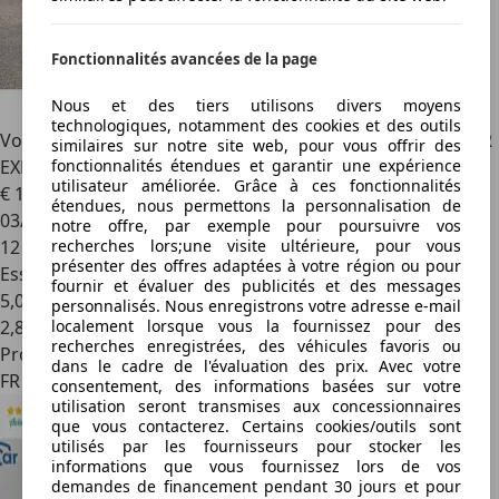
Fonctionnalités avancées de la page
Nous et des tiers utilisons divers moyens
technologiques, notamment des cookies et des outils
Volkswagen Taigo
1.0 TSI 116 DSG7 Life Plus PRIX HT POUR
similaires sur notre site web, pour vous offrir des
fonctionnalités étendues et garantir une expérience
EXPORT DZ
utilisateur améliorée. Grâce à ces fonctionnalités
€ 16 900
étendues, nous permettons la personnalisation de
03/2025
notre offre, par exemple pour poursuivre vos
recherches lors;une visite ultérieure, pour vous
12 200 km
présenter des offres adaptées à votre région ou pour
Essence
fournir et évaluer des publicités et des messages
5,0 l/100 km (mixte)
personnalisés. Nous enregistrons votre adresse e-mail
localement lorsque vous la fournissez pour des
2
,
8
recherches enregistrées, des véhicules favoris ou
Professionnel
dans le cadre de l'évaluation des prix. Avec votre
FR 81580
consentement, des informations basées sur votre
utilisation seront transmises aux concessionnaires
que vous contacterez. Certains cookies/outils sont
utilisés par les fournisseurs pour stocker les
informations que vous fournissez lors de vos
demandes de financement pendant 30 jours et pour