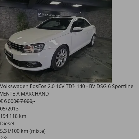
Volkswagen Eos
Eos 2.0 16V TDI- 140 - BV DSG 6 Sportline
VENTE A MARCHAND
€ 6 000
€ 7 000,-
05/2013
194 118 km
Diesel
5,3 l/100 km (mixte)
2
,
8