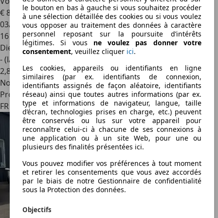
Volkswagen Passat
1.6 TDI 120 BMT Carat
le bouton en bas à gauche si vous souhaitez procéder
€ 8 490
à une sélection détaillée des cookies ou si vous voulez
03/2015
vous opposer au traitement des données à caractère
personnel reposant sur la poursuite d’intérêts
161 900 km
légitimes. Si vous
ne voulez pas donner votre
Diesel
consentement
, veuillez cliquer
ici
.
- (l/100 km)
Les cookies, appareils ou identifiants en ligne
2
,
8
similaires (par ex. identifiants de connexion,
Nouveau
identifiants assignés de façon aléatoire, identifiants
Professionnel
réseau) ainsi que toutes autres informations (par ex.
type et informations de navigateur, langue, taille
FR 69630
d’écran, technologies prises en charge, etc.) peuvent
être conservés ou lus sur votre appareil pour
reconnaître celui-ci à chacune de ses connexions à
une application ou à un site Web, pour une ou
plusieurs des finalités présentées ici.
Vous pouvez modifier vos préférences à tout moment
et retirer les consentements que vous avez accordés
par le biais de notre Gestionnaire de confidentialité
sous la Protection des données.
Objectifs