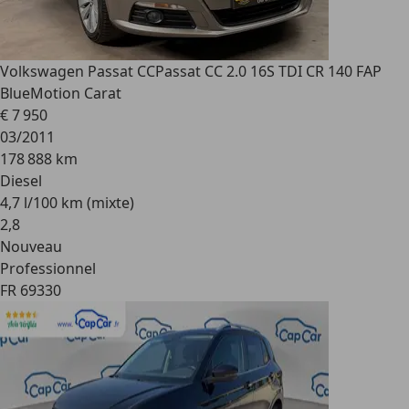
Volkswagen Passat CC
Passat CC 2.0 16S TDI CR 140 FAP
BlueMotion Carat
€ 7 950
03/2011
178 888 km
Diesel
4,7 l/100 km (mixte)
2
,
8
Nouveau
Professionnel
FR 69330