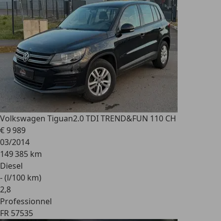
Volkswagen Tiguan
2.0 TDI TREND&FUN 110 CH
€ 9 989
03/2014
149 385 km
Diesel
- (l/100 km)
2
,
8
Professionnel
FR 57535