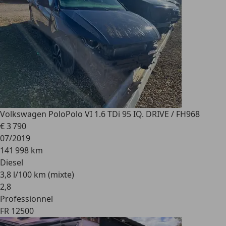
Volkswagen Polo
Polo VI 1.6 TDi 95 IQ. DRIVE / FH968
€ 3 790
07/2019
141 998 km
Diesel
3,8 l/100 km (mixte)
2
,
8
Professionnel
FR 12500