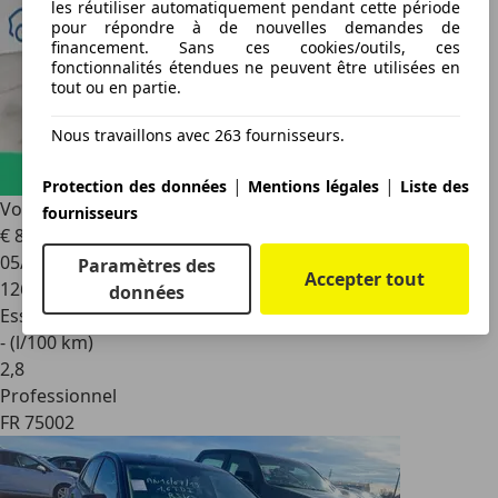
les réutiliser automatiquement pendant cette période
pour répondre à de nouvelles demandes de
financement. Sans ces cookies/outils, ces
fonctionnalités étendues ne peuvent être utilisées en
tout ou en partie.
Nous travaillons avec 263 fournisseurs.
|
|
Protection des données
Mentions légales
Liste des
Volkswagen Polo
VI 1.0 75 Trendline
fournisseurs
€ 8 890
05/2018
Paramètres des
Accepter tout
126 037 km
données
Essence
- (l/100 km)
2
,
8
Professionnel
FR 75002