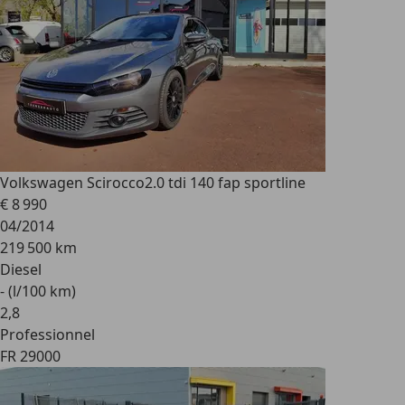
Volkswagen Scirocco
2.0 tdi 140 fap sportline
€ 8 990
04/2014
219 500 km
Diesel
- (l/100 km)
2
,
8
Professionnel
FR 29000