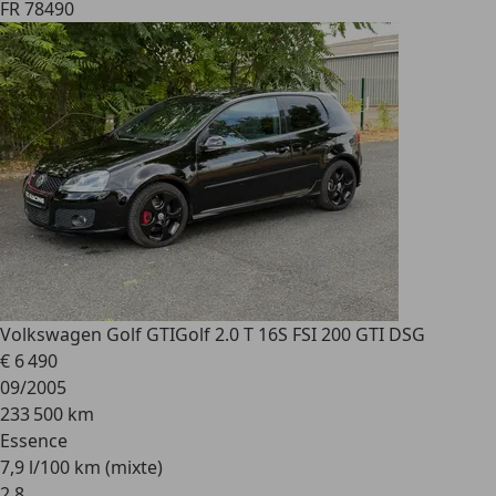
FR 78490
Volkswagen Golf GTI
Golf 2.0 T 16S FSI 200 GTI DSG
€ 6 490
09/2005
233 500 km
Essence
7,9 l/100 km (mixte)
2
,
8