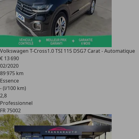
Volkswagen T-Cross
1.0 TSI 115 DSG7 Carat - Automatique
€ 13 690
02/2020
89 975 km
Essence
- (l/100 km)
2
,
8
Professionnel
FR 75002