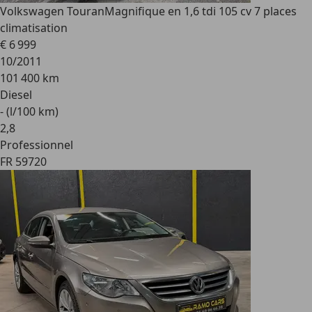
Volkswagen Touran
Magnifique en 1,6 tdi 105 cv 7 places
climatisation
€ 6 999
10/2011
101 400 km
Diesel
- (l/100 km)
2
,
8
Professionnel
FR 59720