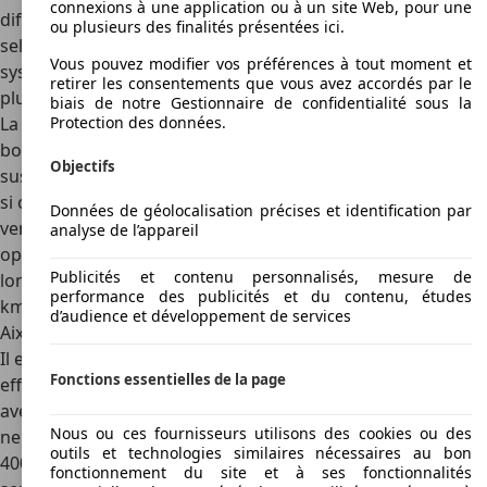
connexions à une application ou à un site Web, pour une
différentes matières revêtent les confortables fauteuils
ou plusieurs des finalités présentées ici.
selon les modèles : tissu uni, similicuir ou cuir. Seul le
Vous pouvez modifier vos préférences à tout moment et
système audio (autoradio CD ou mp3 pour les véhicules les
retirer les consentements que vous avez accordés par le
plus récents) était en option sur les voiturettes neuves.
biais de notre Gestionnaire de confidentialité sous la
Protection des données.
La Aixam 400 bénéficie d’une bonne tenue de route, d’un
bon châssis avec peu de roulis malgré sa petite taille, les
Objectifs
suspensions sont plutôt fermes, mais rien de rédhibitoire
si on compare avec l’ensemble des voitures sans permis à
Données de géolocalisation précises et identification par
vendre. La direction est confortable, l’habitabilité est bien
analyse de l’appareil
optimisée pour une voiture de cette taille (moins de 3 m de
Publicités et contenu personnalisés, mesure de
long). Le réservoir de 16 l permet de parcourir 200 à 300
performance des publicités et du contenu, études
km sereinement.
d’audience et développement de services
Aixam mise sur la sécurité de ses voitures
Il est à noter que l’homologation des voitures Aixam a été
Fonctions essentielles de la page
effectuée sur la base de normes automobiles classiques,
avec notamment la réalisation de crash tests, bien que cela
Nous ou ces fournisseurs utilisons des cookies ou des
ne soit pas imposé par la législation en vigueur. La Aixam
outils et technologies similaires nécessaires au bon
400 ne déroge bien sûr pas à la règle. Aixam est d’ailleurs la
fonctionnement du site et à ses fonctionnalités