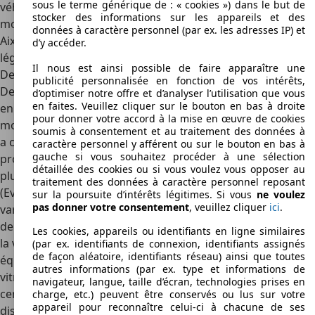
sous le terme générique de : « cookies ») dans le but de
véhicule, il peut aisément dépasser les 100 000 km. Sur les
stocker des informations sur les appareils et des
modèles équivalents de la marque qui ont succédé à la
données à caractère personnel (par ex. les adresses IP) et
Aixam 400, comme la City ou la Crossline, le constructeur a
d’y accéder.
légèrement augmenté la cylindrée pour passer à 479 cm3.
Il nous est ainsi possible de faire apparaître une
Des équipements comparables aux voitures classiques
publicité personnalisée en fonction de vos intérêts,
De 1985 jusqu’à 1996, il y avait peu de modèles différents
d’optimiser notre offre et d’analyser l’utilisation que vous
en faites. Veuillez cliquer sur le bouton en bas à droite
en vente, seulement la Aixam 400 et la 400i, avec un
pour donner votre accord à la mise en œuvre de cookies
moteur diesel. A partir de 1997 et jusqu’en 2004, la marque
soumis à consentement et au traitement des données à
a cherché à diversifier ses modèles, en créant une gamme
caractère personnel y afférent ou sur le bouton en bas à
gauche si vous souhaitez procéder à une sélection
proposant des variantes de la Aixam 400, correspondant à
détaillée des cookies ou si vous voulez vous opposer au
plusieurs niveaux d’équipement : les versions 400E
traitement des données à caractère personnel reposant
(Evolution), 400L (Luxe) et 400SL (Super Luxe), reflétant les
sur la poursuite d’intérêts légitimes. Si vous
ne voulez
pas donner votre consentement
, veuillez cliquer
ici
.
variations d’équipements. Le toit ouvrant manuel, les feux
de brouillard arrière et la direction assistée sont réservés à
Les cookies, appareils ou identifiants en ligne similaires
la version Super Luxe (SL), tandis que de nombreux
(par ex. identifiants de connexion, identifiants assignés
de façon aléatoire, identifiants réseau) ainsi que toutes
équipements sont présents sur la plupart des versions :
autres informations (par ex. type et informations de
vitres électriques, rétroviseurs électriques, fermeture
navigateur, langue, taille d’écran, technologies prises en
centralisée. Le radar de recul ou les jantes alu sont
charge, etc.) peuvent être conservés ou lus sur votre
appareil pour reconnaître celui-ci à chacune de ses
disponibles déjà sur le modèle intermédiaire. A l’intérieur,