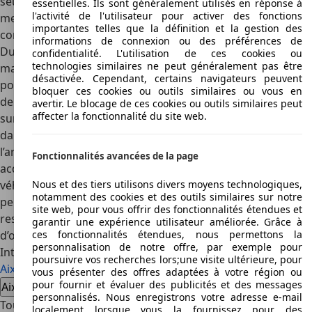
seule marque de voitures sans permis qui ait choisi de
essentielles. Ils sont généralement utilisés en réponse à
l'activité de l'utilisateur pour activer des fonctions
mettre un tel accent sur la sécurité, et ceci de façon
importantes telles que la définition et la gestion des
constante depuis 1988.
informations de connexion ou des préférences de
Du fait de l’augmentation du niveau de sécurité routière,
confidentialité. L'utilisation de ces cookies ou
technologies similaires ne peut généralement pas être
mais sans doute également d’un effet de mode, la
désactivée. Cependant, certains navigateurs peuvent
popularité des voitures sans permis en général ne cesse
bloquer ces cookies ou outils similaires ou vous en
de progresser, de 10% en moyenne par an. Il n’est donc pas
avertir. Le blocage de ces cookies ou outils similaires peut
affecter la fonctionnalité du site web.
surprenant de continuer à voir de nombreuses Aixam 400
dans les annonces de voitures d’occasion à vendre malgré
l’arrêt de sa production, compte tenu de sa popularité
Fonctionnalités avancées de la page
acquise à juste titre au fil de plusieurs décennies. Ce
véhicule conviendra aux conducteurs de voitures sans
Nous et des tiers utilisons divers moyens technologiques,
notamment des cookies et des outils similaires sur notre
permis ayant un budget modeste, les Aixam 400 d’occasion
site web, pour vous offrir des fonctionnalités étendues et
restant très fréquentes sur le marché français de la voiture
garantir une expérience utilisateur améliorée. Grâce à
d’occasion.
ces fonctionnalités étendues, nous permettons la
personnalisation de notre offre, par exemple pour
Intéressé par l'Aixam 400
poursuivre vos recherches lors;une visite ultérieure, pour
Aixam 400 voiture d'occasion
Aixam 400 nouvelle voiture
vous présenter des offres adaptées à votre région ou
pour fournir et évaluer des publicités et des messages
Aixam 400 offres concessionnaire
personnalisés. Nous enregistrons votre adresse e-mail
Tous les articles
localement lorsque vous la fournissez pour des