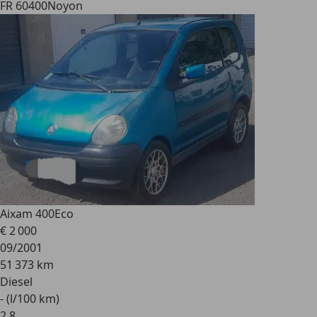
FR 60400
Noyon
Aixam 400
Eco
€ 2 000
09/2001
51 373 km
Diesel
- (l/100 km)
2
,
8