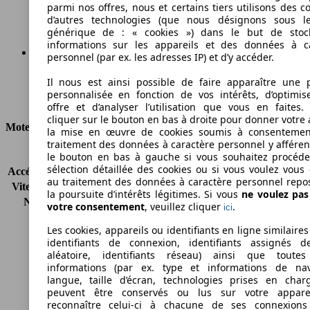
Émissions de CO2 (combinées)*
parmi nos offres, nous et certains tiers utilisons des c
d’autres technologies (que nous désignons sous l
générique de : « cookies ») dans le but de stoc
informations sur les appareils et des données à c
personnel (par ex. les adresses IP) et d’y accéder.
Ø 15.0 l/100km
Il nous est ainsi possible de faire apparaître une p
personnalisée en fonction de vos intérêts, d’optimis
Consommation
offre et d’analyser l’utilisation que vous en faites. 
cliquer sur le bouton en bas à droite pour donner votre 
Moteur et Puissance
la mise en œuvre de cookies soumis à consentemen
traitement des données à caractère personnel y afféren
KW (CH)
294 kW (400 PS)
le bouton en bas à gauche si vous souhaitez procéd
sélection détaillée des cookies ou si vous voulez vous
Accélération (0-100 km/h)
4.9s
au traitement des données à caractère personnel repo
Vitesse maximale (km/h)
285 km/h
la poursuite d’intérêts légitimes. Si vous
ne voulez pa
Nombre de vitesses
6
votre consentement
, veuillez cliquer
.
ici
Couple
420 nm
Les cookies, appareils ou identifiants en ligne similaires
Cylindrée
4280 ccm
identifiants de connexion, identifiants assignés 
Carburant
Essence
aléatoire, identifiants réseau) ainsi que toutes
Cylindres
8
informations (par ex. type et informations de nav
Transmission
Boîte manuelle
langue, taille d’écran, technologies prises en charg
peuvent être conservés ou lus sur votre appare
Type de traction
Propulsion arrière
reconnaître celui-ci à chacune de ses connexion