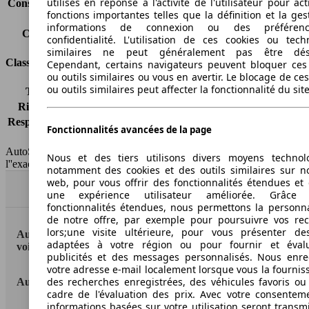
utilisés en réponse à l'activité de l'utilisateur pour ac
Consommation (combinée)*
15.0 l/100km
fonctions importantes telles que la définition et la ges
Classe d'émissions
pas d'information
informations de connexion ou des préféren
Capacité du réservoir
80 l
confidentialité. L'utilisation de ces cookies ou tech
similaires ne peut généralement pas être désa
Classes d'assurance
Cependant, certains navigateurs peuvent bloquer ces
ou outils similaires ou vous en avertir. Le blocage de ce
ou outils similaires peut affecter la fonctionnalité du sit
Tous risques
-
Risques partiels
-
Responsabilité civile
-
Fonctionnalités avancées de la page
HSN/TSN
MAM19x1Cxxxx/n.c.
AutoScout24 France SAS décline toute responsabilité concernant
Nous et des tiers utilisons divers moyens technol
l''exactitude des indications fournies.
notamment des cookies et des outils similaires sur no
web, pour vous offrir des fonctionnalités étendues et 
Haut
une expérience utilisateur améliorée. Grâc
fonctionnalités étendues, nous permettons la personna
de notre offre, par exemple pour poursuivre vos re
lors;une visite ultérieure, pour vous présenter de
AutoScout24: la plus grande plateforme en ligne de
adaptées à votre région ou pour fournir et éval
voitures en Europe
publicités et des messages personnalisés. Nous enre
votre adresse e-mail localement lorsque vous la fournis
des recherches enregistrées, des véhicules favoris ou
AutoScout24
cadre de l'évaluation des prix. Avec votre consentem
informations basées sur votre utilisation seront transm