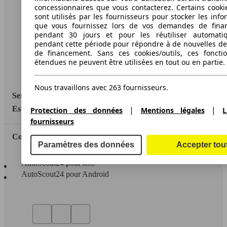
A propos d'AutoScout24
concessionnaires que vous contacterez. Certains cookie
sont utilisés par les fournisseurs pour stocker les info
Conditions d'utilisation
que vous fournissez lors de vos demandes de fina
pendant 30 jours et pour les réutiliser automati
Informations légales
pendant cette période pour répondre à de nouvelles 
de financement. Sans ces cookies/outils, ces fonctio
Protection des données
étendues ne peuvent être utilisées en tout ou en partie.
Accessibility Statement
Nous travaillons avec 263 fournisseurs.
Service
|
|
Espace Pro
Protection des données
Mentions légales
L
fournisseurs
Contact
Paramètres des données
Accepter tou
AutoScout24 pour iOS
AutoScout24 pour Android