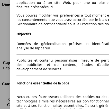
application ou à un site Web, pour une ou plusie
Dimensions
finalités présentées ici.
Longueur
4380 mm
Vous pouvez modifier vos préférences à tout moment et
les consentements que vous avez accordés par le biais 
Hauteur
1255 mm
Gestionnaire de confidentialité sous la Protection des d
Largeur
1865 mm
Empattement
2600 mm
Objectifs
Poids maximum
1630 kg
Charge maximale
-
Données de géolocalisation précises et identifica
Portes
2
analyse de l’appareil
Sièges
2
Charge sur toit
-
Publicités et contenu personnalisés, mesure de per
Capacité de remorquage (sans freins)
-
des publicités et du contenu, études d’audi
Capacité de remorquage (avec freins)
-
développement de services
Volume du coffre
144 l
Fonctions essentielles de la page
Consommation
Émissions de CO2*
358 g/km (komb.)
Nous ou ces fournisseurs utilisons des cookies ou des o
Consommation (ville)
22.5 l/100km
technologies similaires nécessaires au bon fonctionn
Consommation (route)
10.6 l/100km
site et à ses fonctionnalités essentielles. Ils sont gén