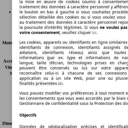
la mise en œuvre de cookies soumis à consentemen
traitement des données à caractère personnel y afféren
le bouton en bas à gauche si vous souhaitez procéd
sélection détaillée des cookies ou si vous voulez vous
Ø 5.7 l/100km
au traitement des données à caractère personnel repo
la poursuite d’intérêts légitimes. Si vous
ne voulez pa
Consommation
votre consentement
, veuillez cliquer
.
ici
Les cookies, appareils ou identifiants en ligne similaires
Moteur et Puissance
identifiants de connexion, identifiants assignés 
aléatoire, identifiants réseau) ainsi que toutes
KW (CH)
145 kW (197 PS)
informations (par ex. type et informations de nav
Accélération (0-100 km/h)
7.4s
langue, taille d’écran, technologies prises en charg
Vitesse maximale (km/h)
235 km/h
peuvent être conservés ou lus sur votre appare
reconnaître celui-ci à chacune de ses connexion
Nombre de vitesses
6
application ou à un site Web, pour une ou plusie
Couple
400 nm
finalités présentées ici.
Cylindrée
2993 ccm
Carburant
Diesel
Vous pouvez modifier vos préférences à tout moment et
les consentements que vous avez accordés par le biais 
Cylindres
6
Gestionnaire de confidentialité sous la Protection des d
Transmission
Boîte manuelle
Type de traction
Propulsion arrière
Objectifs
Dimensions
Données de géolocalisation précises et identifica