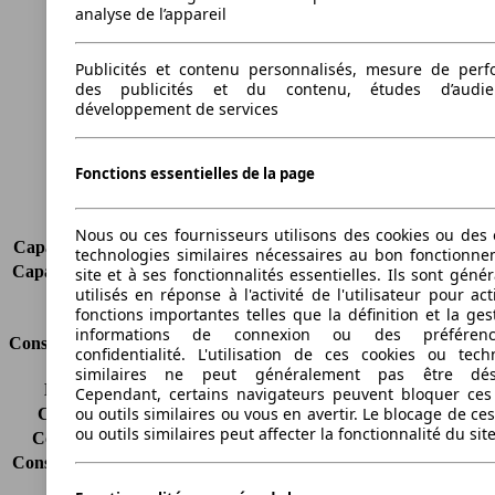
analyse de l’appareil
Longueur
4531 mm
Hauteur
1421 mm
Publicités et contenu personnalisés, mesure de per
Largeur
1817 mm
des publicités et du contenu, études d’audi
Empattement
2760 mm
développement de services
Poids maximum
2045 kg
Charge maximale
445 kg
Fonctions essentielles de la page
Portes
4
Sièges
5
Charge sur toit
75 kg
Nous ou ces fournisseurs utilisons des cookies ou des o
Capacité de remorquage (sans freins)
750 kg
technologies similaires nécessaires au bon fonctionn
Capacité de remorquage (avec freins)
1800 kg
site et à ses fonctionnalités essentielles. Ils sont gén
utilisés en réponse à l'activité de l'utilisateur pour ac
Volume du coffre
460 l
fonctions importantes telles que la définition et la ges
informations de connexion ou des préféren
Consommation
confidentialité. L'utilisation de ces cookies ou tech
similaires ne peut généralement pas être désa
Émissions de CO2*
153 g/km (komb.)
Cependant, certains navigateurs peuvent bloquer ces
ou outils similaires ou vous en avertir. Le blocage de ce
Consommation (ville)
7.6 l/100km
ou outils similaires peut affecter la fonctionnalité du sit
Consommation (route)
4.6 l/100km
Consommation (combinée)*
5.7 l/100km
Classe d'émissions
Euro 4