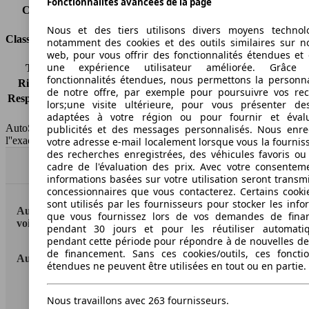
Fonctionnalités avancées de la page
Capacité du réservoir
61 l
Nous et des tiers utilisons divers moyens technol
Classes d'assurance
notamment des cookies et des outils similaires sur no
web, pour vous offrir des fonctionnalités étendues et 
une expérience utilisateur améliorée. Grâc
Tous risques
-
fonctionnalités étendues, nous permettons la personna
Risques partiels
-
de notre offre, par exemple pour poursuivre vos re
Responsabilité civile
-
lors;une visite ultérieure, pour vous présenter de
HSN/TSN
MBM58x2Cxxxx/PN510
adaptées à votre région ou pour fournir et éval
AutoScout24 France SAS décline toute responsabilité concernant
publicités et des messages personnalisés. Nous enre
l''exactitude des indications fournies.
votre adresse e-mail localement lorsque vous la fournis
des recherches enregistrées, des véhicules favoris ou
Haut
cadre de l'évaluation des prix. Avec votre consentem
informations basées sur votre utilisation seront transm
concessionnaires que vous contacterez. Certains cookie
sont utilisés par les fournisseurs pour stocker les info
AutoScout24: la plus grande plateforme en ligne de
que vous fournissez lors de vos demandes de fina
voitures en Europe
pendant 30 jours et pour les réutiliser automati
pendant cette période pour répondre à de nouvelles 
de financement. Sans ces cookies/outils, ces fonctio
AutoScout24
étendues ne peuvent être utilisées en tout ou en partie.
A propos d'AutoScout24
Nous travaillons avec 263 fournisseurs.