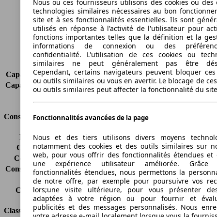
Nous ou ces fournisseurs utilisons des cookies ou des o
technologies similaires nécessaires au bon fonctionn
Empattement
2760 mm
site et à ses fonctionnalités essentielles. Ils sont gén
Poids maximum
2045 kg
utilisés en réponse à l'activité de l'utilisateur pour ac
Charge maximale
445 kg
fonctions importantes telles que la définition et la ges
Portes
4
informations de connexion ou des préféren
Sièges
5
confidentialité. L'utilisation de ces cookies ou tech
similaires ne peut généralement pas être désa
Charge sur toit
75 kg
Cependant, certains navigateurs peuvent bloquer ces
Capacité de remorquage (sans freins)
750 kg
ou outils similaires ou vous en avertir. Le blocage de ce
Capacité de remorquage (avec freins)
1800 kg
ou outils similaires peut affecter la fonctionnalité du sit
Volume du coffre
460 l
Consommation
Fonctionnalités avancées de la page
Nous et des tiers utilisons divers moyens technol
Émissions de CO2*
155 g/km (komb.)
notamment des cookies et des outils similaires sur no
Consommation (ville)
7.8 l/100km
web, pour vous offrir des fonctionnalités étendues et 
Consommation (route)
4.8 l/100km
une expérience utilisateur améliorée. Grâc
Consommation (combinée)*
5.9 l/100km
fonctionnalités étendues, nous permettons la personna
Classe d'émissions
Euro 4
de notre offre, par exemple pour poursuivre vos re
lors;une visite ultérieure, pour vous présenter de
Capacité du réservoir
61 l
adaptées à votre région ou pour fournir et éval
publicités et des messages personnalisés. Nous enre
Classes d'assurance
votre adresse e-mail localement lorsque vous la fournis