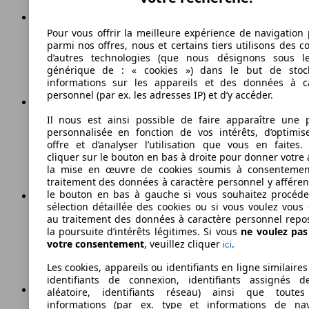
Pour vous offrir la meilleure expérience de navigation 
235 km/h
parmi nos offres, nous et certains tiers utilisons des c
d’autres technologies (que nous désignons sous l
Vitesse maximale
générique de : « cookies ») dans le but de stoc
informations sur les appareils et des données à c
personnel (par ex. les adresses IP) et d’y accéder.
Il nous est ainsi possible de faire apparaître une p
Diesel
personnalisée en fonction de vos intérêts, d’optimis
offre et d’analyser l’utilisation que vous en faites. 
Carburant
cliquer sur le bouton en bas à droite pour donner votre 
la mise en œuvre de cookies soumis à consentemen
traitement des données à caractère personnel y afféren
le bouton en bas à gauche si vous souhaitez procéd
sélection détaillée des cookies ou si vous voulez vous
au traitement des données à caractère personnel repo
155 g/km
la poursuite d’intérêts légitimes. Si vous
ne voulez pa
Émissions de CO2 (combinées)*
votre consentement
, veuillez cliquer
.
ici
Les cookies, appareils ou identifiants en ligne similaires
identifiants de connexion, identifiants assignés 
aléatoire, identifiants réseau) ainsi que toutes
informations (par ex. type et informations de nav