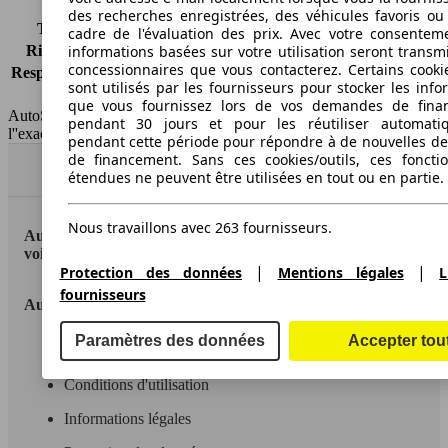
des recherches enregistrées, des véhicules favoris ou
Tous risques
-
cadre de l'évaluation des prix. Avec votre consentem
informations basées sur votre utilisation seront transm
Risques partiels
-
concessionnaires que vous contacterez. Certains cookie
Responsabilité civile
-
sont utilisés par les fournisseurs pour stocker les info
HSN/TSN
MBM58x2Cxxxx/n.c.
que vous fournissez lors de vos demandes de fina
AutoScout24 France SAS décline toute responsabilité concernant
pendant 30 jours et pour les réutiliser automati
l''exactitude des indications fournies.
pendant cette période pour répondre à de nouvelles 
de financement. Sans ces cookies/outils, ces fonctio
Haut
étendues ne peuvent être utilisées en tout ou en partie.
Nous travaillons avec 263 fournisseurs.
AutoScout24: la plus grande plateforme en ligne de
voitures en Europe
|
|
Protection des données
Mentions légales
L
fournisseurs
AutoScout24
Paramètres des données
Accepter tou
A propos d'AutoScout24
Conditions d'utilisation
Informations légales