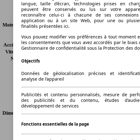
Ø 5.9 l/100km
langue, taille d’écran, technologies prises en charg
peuvent être conservés ou lus sur votre appare
Consommation
reconnaître celui-ci à chacune de ses connexion
application ou à un site Web, pour une ou plusie
Moteur et Puissance
finalités présentées ici.
Vous pouvez modifier vos préférences à tout moment et
KW (CH)
145 kW (197 PS)
les consentements que vous avez accordés par le biais 
Accélération (0-100 km/h)
7.4s
Gestionnaire de confidentialité sous la Protection des d
Vitesse maximale (km/h)
235 km/h
Nombre de vitesses
6
Objectifs
Couple
400 nm
Cylindrée
2993 ccm
Données de géolocalisation précises et identifica
analyse de l’appareil
Carburant
Diesel
Cylindres
6
Transmission
Boîte manuelle
Publicités et contenu personnalisés, mesure de per
Type de traction
Propulsion arrière
des publicités et du contenu, études d’audi
développement de services
Dimensions
Fonctions essentielles de la page
Longueur
4520 mm
Hauteur
1421 mm
Largeur
1817 mm