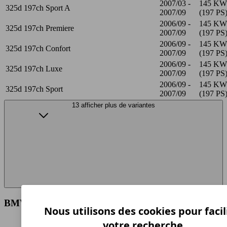
2007/03 -
145 KW
325d 197ch Sport A
2007/09
(197 PS
2006/09 -
145 KW
325d 197ch Premiere
2007/09
(197 PS
2006/09 -
145 KW
325d 197ch Confort
2007/09
(197 PS
2006/09 -
145 KW
325d 197ch Luxe
2007/09
(197 PS
2006/09 -
145 KW
325d 197ch Sport
2007/09
(197 PS
13 afficher plus de variantes
BMW 325d 197ch Edition Spécifications techniques
Nous utilisons des cookies pour facil
votre recherche.