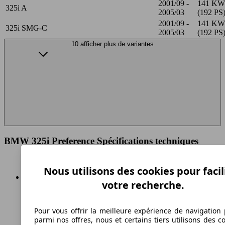
2001/09 -
141 KW
325i A
2005/03
(192 PS
2001/09 -
141 KW
325i SMG-C
2005/03
(192 PS
10 afficher plus de variantes
BMW 325i Preference Spécifications techniques
Nous utilisons des cookies pour facil
votre recherche.
240 km/h
Pour vous offrir la meilleure expérience de navigation 
Vitesse maximale
parmi nos offres, nous et certains tiers utilisons des c