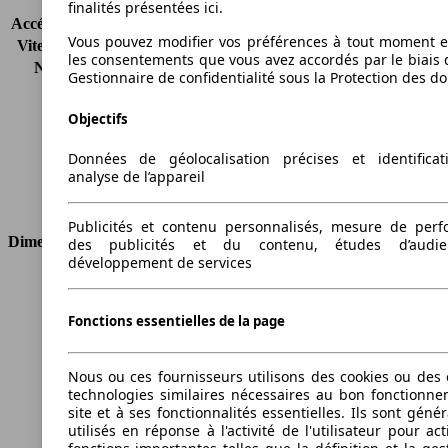
KW (CH)
141 kW (192 PS)
finalités présentées ici.
Accélération (0-100 km/h)
7.3s
Vous pouvez modifier vos préférences à tout moment et
Vitesse maximale (km/h)
240 km/h
les consentements que vous avez accordés par le biais 
Nombre de vitesses
5
Gestionnaire de confidentialité sous la Protection des d
Couple
245 nm
Cylindrée
2494 ccm
Objectifs
Carburant
Essence
Cylindres
6
Données de géolocalisation précises et identifica
analyse de l’appareil
Transmission
Boîte manuelle
Type de traction
Propulsion arrière
Publicités et contenu personnalisés, mesure de per
Dimensions
des publicités et du contenu, études d’audi
développement de services
Longueur
4471 mm
Hauteur
1415 mm
Fonctions essentielles de la page
Largeur
1739 mm
Empattement
2725 mm
Poids maximum
1920 kg
Nous ou ces fournisseurs utilisons des cookies ou des o
technologies similaires nécessaires au bon fonctionn
Charge maximale
500 kg
site et à ses fonctionnalités essentielles. Ils sont gén
Portes
4
utilisés en réponse à l'activité de l'utilisateur pour ac
Sièges
5