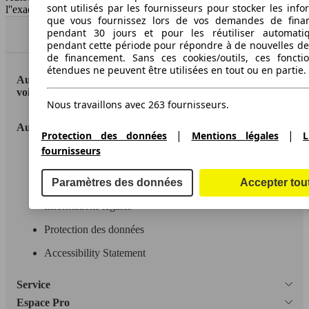
sont utilisés par les fournisseurs pour stocker les info
l''exactitude des indications fournies.
que vous fournissez lors de vos demandes de fina
pendant 30 jours et pour les réutiliser automati
Haut
pendant cette période pour répondre à de nouvelles 
de financement. Sans ces cookies/outils, ces fonctio
étendues ne peuvent être utilisées en tout ou en partie.
AutoScout24: la plus grande plateforme en ligne de
voitures en Europe
Nous travaillons avec 263 fournisseurs.
AutoScout24
|
|
Protection des données
Mentions légales
L
fournisseurs
A propos d'AutoScout24
Paramètres des données
Accepter tou
Conditions d'utilisation
Informations légales
Protection des données
Accessibility Statement
Service
Espace Pro