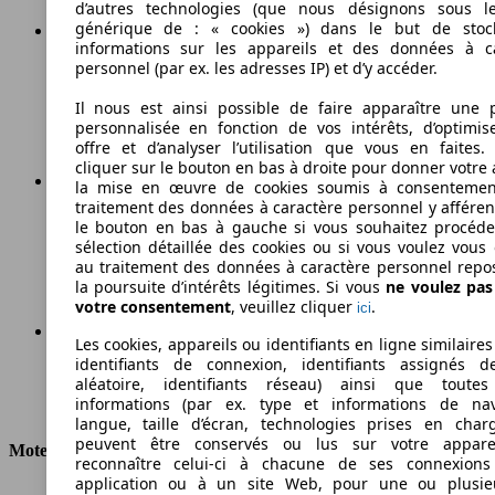
d’autres technologies (que nous désignons sous l
générique de : « cookies ») dans le but de stoc
informations sur les appareils et des données à c
personnel (par ex. les adresses IP) et d’y accéder.
Essence
Carburant
Il nous est ainsi possible de faire apparaître une p
personnalisée en fonction de vos intérêts, d’optimis
offre et d’analyser l’utilisation que vous en faites. 
cliquer sur le bouton en bas à droite pour donner votre 
la mise en œuvre de cookies soumis à consentemen
traitement des données à caractère personnel y afféren
217 g/km
le bouton en bas à gauche si vous souhaitez procéd
sélection détaillée des cookies ou si vous voulez vous
Émissions de CO2 (combinées)*
au traitement des données à caractère personnel repo
la poursuite d’intérêts légitimes. Si vous
ne voulez pa
votre consentement
, veuillez cliquer
.
ici
Les cookies, appareils ou identifiants en ligne similaires
identifiants de connexion, identifiants assignés 
Ø 9.0 l/100km
aléatoire, identifiants réseau) ainsi que toutes
informations (par ex. type et informations de nav
Consommation
langue, taille d’écran, technologies prises en charg
peuvent être conservés ou lus sur votre appare
Moteur et Puissance
reconnaître celui-ci à chacune de ses connexion
application ou à un site Web, pour une ou plusie