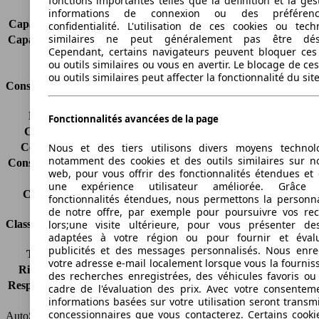
fonctions importantes telles que la définition et la ges
Charge sur toit
75 kg
informations de connexion ou des préféren
Capacité de remorquage (sans freins)
720 kg
confidentialité. L'utilisation de ces cookies ou tech
similaires ne peut généralement pas être désa
Capacité de remorquage (avec freins)
1600 kg
Cependant, certains navigateurs peuvent bloquer ces
Volume du coffre
440 l
ou outils similaires ou vous en avertir. Le blocage de ce
ou outils similaires peut affecter la fonctionnalité du sit
Consommation
Émissions de CO2*
217 g/km (komb.)
Fonctionnalités avancées de la page
Consommation (ville)
12.8 l/100km
Nous et des tiers utilisons divers moyens technol
Consommation (route)
6.9 l/100km
notamment des cookies et des outils similaires sur no
Consommation (combinée)*
9.0 l/100km
web, pour vous offrir des fonctionnalités étendues et 
Classe d'émissions
pas d'information
une expérience utilisateur améliorée. Grâc
Capacité du réservoir
63 l
fonctionnalités étendues, nous permettons la personna
de notre offre, par exemple pour poursuivre vos re
lors;une visite ultérieure, pour vous présenter de
Classes d'assurance
adaptées à votre région ou pour fournir et éval
publicités et des messages personnalisés. Nous enre
Tous risques
-
votre adresse e-mail localement lorsque vous la fournis
Risques partiels
-
des recherches enregistrées, des véhicules favoris ou
Responsabilité civile
-
cadre de l'évaluation des prix. Avec votre consentem
informations basées sur votre utilisation seront transm
HSN/TSN
MBM18x2Cxxxx/EV31
concessionnaires que vous contacterez. Certains cookie
AutoScout24 France SAS décline toute responsabilité concernant