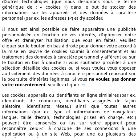
d’autres technologies (que nous désignons sous le terme
08/07
160 KW (218 PS)
7.9 l/100km
générique de : « cookies ») dans le but de stocker des
07/09
160 KW (218 PS)
9.2 l/100km
informations sur les appareils et des données à caractère
07/09
160 KW (218 PS)
9.2 l/100km
personnel (par ex. les adresses IP) et d’y accéder.
07/09
160 KW (218 PS)
9.2 l/100km
Il nous est ainsi possible de faire apparaître une publicité
07/09
160 KW (218 PS)
9.2 l/100km
personnalisée en fonction de vos intérêts, d’optimiser notre
07/09
160 KW (218 PS)
9.9 l/100km
offre et d’analyser l’utilisation que vous en faites. Veuillez
07/09
160 KW (218 PS)
9.9 l/100km
cliquer sur le bouton en bas à droite pour donner votre accord à
07/09
160 KW (218 PS)
9.9 l/100km
la mise en œuvre de cookies soumis à consentement et au
traitement des données à caractère personnel y afférent ou sur
07/09
160 KW (218 PS)
9.9 l/100km
le bouton en bas à gauche si vous souhaitez procéder à une
sélection détaillée des cookies ou si vous voulez vous opposer
au traitement des données à caractère personnel reposant sur
la poursuite d’intérêts légitimes. Si vous
ne voulez pas donner
votre consentement
, veuillez cliquer
.
ici
Les cookies, appareils ou identifiants en ligne similaires (par ex.
identifiants de connexion, identifiants assignés de façon
aléatoire, identifiants réseau) ainsi que toutes autres
informations (par ex. type et informations de navigateur,
langue, taille d’écran, technologies prises en charge, etc.)
peuvent être conservés ou lus sur votre appareil pour
reconnaître celui-ci à chacune de ses connexions à une
application ou à un site Web, pour une ou plusieurs des