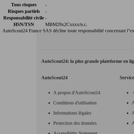
Tous risques
-
Risques partiels
-
Responsabilité civile
-
HSN/TSN
MBM29x2Cxxxx/n.c.
AutoScout24 France SAS décline toute responsabilité concernant l''exa
AutoScout24: la plus grande plateforme en li
AutoScout24
Servic
A propos d'AutoScout24
Conditions d'utilisation
A
Informations légales
A
Protection des données
A
Accessibility Statement