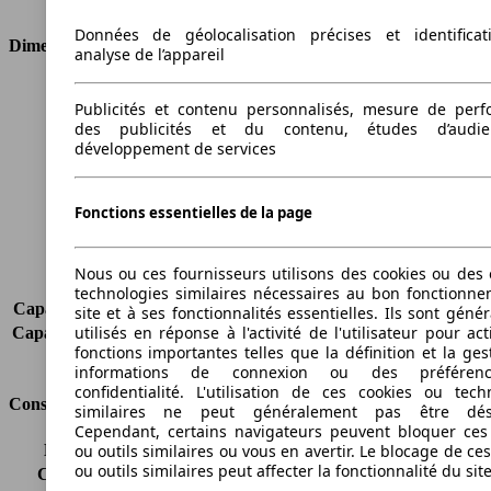
Données de géolocalisation précises et identifica
Dimensions
analyse de l’appareil
Longueur
4471 mm
Publicités et contenu personnalisés, mesure de per
Hauteur
1415 mm
des publicités et du contenu, études d’audi
Largeur
1739 mm
développement de services
Empattement
2725 mm
Poids maximum
2000 kg
Fonctions essentielles de la page
Charge maximale
500 kg
Portes
4
Sièges
5
Nous ou ces fournisseurs utilisons des cookies ou des o
Charge sur toit
75 kg
technologies similaires nécessaires au bon fonctionn
Capacité de remorquage (sans freins)
720 kg
site et à ses fonctionnalités essentielles. Ils sont gén
utilisés en réponse à l'activité de l'utilisateur pour ac
Capacité de remorquage (avec freins)
1700 kg
fonctions importantes telles que la définition et la ges
Volume du coffre
440 l
informations de connexion ou des préféren
confidentialité. L'utilisation de ces cookies ou tech
Consommation
similaires ne peut généralement pas être désa
Cependant, certains navigateurs peuvent bloquer ces
Émissions de CO2*
240 g/km (komb.)
ou outils similaires ou vous en avertir. Le blocage de ce
ou outils similaires peut affecter la fonctionnalité du sit
Consommation (ville)
13.5 l/100km