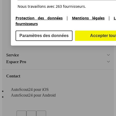
Nous travaillons avec 263 fournisseurs.
A propos d'AutoScout24
Conditions d'utilisation
|
|
Protection des données
Mentions légales
L
fournisseurs
Informations légales
Protection des données
Paramètres des données
Accepter tou
Accessibility Statement
Service
Espace Pro
Contact
AutoScout24 pour iOS
AutoScout24 pour Android