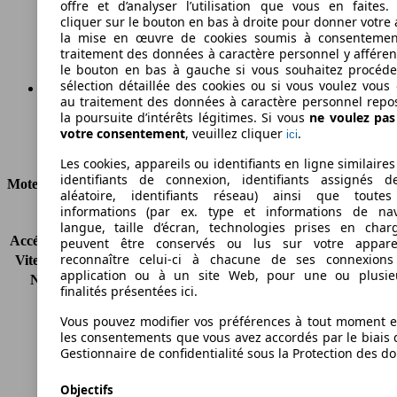
offre et d’analyser l’utilisation que vous en faites. 
cliquer sur le bouton en bas à droite pour donner votre 
Émissions de CO2 (combinées)*
la mise en œuvre de cookies soumis à consentemen
traitement des données à caractère personnel y afféren
le bouton en bas à gauche si vous souhaitez procéd
sélection détaillée des cookies ou si vous voulez vous
au traitement des données à caractère personnel repo
la poursuite d’intérêts légitimes. Si vous
ne voulez pa
Ø 9.9 l/100km
votre consentement
, veuillez cliquer
.
ici
Consommation
Les cookies, appareils ou identifiants en ligne similaires
identifiants de connexion, identifiants assignés 
Moteur et Puissance
aléatoire, identifiants réseau) ainsi que toutes
informations (par ex. type et informations de nav
KW (CH)
141 kW (192 PS)
langue, taille d’écran, technologies prises en charg
Accélération (0-100 km/h)
7.5s
peuvent être conservés ou lus sur votre appare
reconnaître celui-ci à chacune de ses connexion
Vitesse maximale (km/h)
234 km/h
application ou à un site Web, pour une ou plusie
Nombre de vitesses
5
finalités présentées ici.
Couple
245 nm
Cylindrée
2494 ccm
Vous pouvez modifier vos préférences à tout moment et
les consentements que vous avez accordés par le biais 
Carburant
Essence
Gestionnaire de confidentialité sous la Protection des d
Cylindres
6
Transmission
Boîte manuelle
Objectifs
Type de traction
4 roues permanent