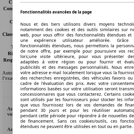
Consommation (route)
7.9 l/100km
Consommation (combinée)*
9.9 l/100km
Fonctionnalités avancées de la page
Classe d'émissions
pas d'information
Capacité du réservoir
63 l
Nous et des tiers utilisons divers moyens technol
notamment des cookies et des outils similaires sur no
Classes d'assurance
web, pour vous offrir des fonctionnalités étendues et 
une expérience utilisateur améliorée. Grâc
fonctionnalités étendues, nous permettons la personna
Tous risques
-
de notre offre, par exemple pour poursuivre vos re
Risques partiels
-
lors;une visite ultérieure, pour vous présenter de
Responsabilité civile
-
adaptées à votre région ou pour fournir et éval
HSN/TSN
MBM28x2Cxxxx/EU31
publicités et des messages personnalisés. Nous enre
votre adresse e-mail localement lorsque vous la fournis
AutoScout24 France SAS décline toute responsabilité concernant
des recherches enregistrées, des véhicules favoris ou
l''exactitude des indications fournies.
cadre de l'évaluation des prix. Avec votre consentem
informations basées sur votre utilisation seront transm
Haut
concessionnaires que vous contacterez. Certains cookie
sont utilisés par les fournisseurs pour stocker les info
que vous fournissez lors de vos demandes de fina
AutoScout24: la plus grande plateforme en ligne de
pendant 30 jours et pour les réutiliser automati
voitures en Europe
pendant cette période pour répondre à de nouvelles 
de financement. Sans ces cookies/outils, ces fonctio
étendues ne peuvent être utilisées en tout ou en partie.
AutoScout24