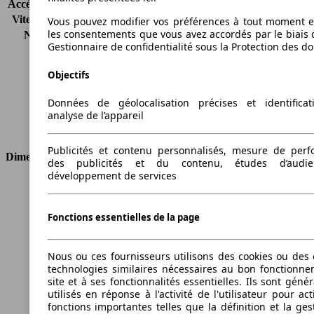
Accélération (0-100 km/h)
6.7s
Vitesse maximale (km/h)
250 km/h
Vous pouvez modifier vos préférences à tout moment et
les consentements que vous avez accordés par le biais 
Nombre de vitesses
6
Gestionnaire de confidentialité sous la Protection des d
Couple
270 nm
Cylindrée
2996 ccm
Objectifs
Carburant
Essence
Cylindres
6
Données de géolocalisation précises et identifica
Transmission
Boîte manuelle
analyse de l’appareil
Type de traction
Propulsion arrière
Publicités et contenu personnalisés, mesure de per
Dimensions
des publicités et du contenu, études d’audi
développement de services
Longueur
4580 mm
Hauteur
1395 mm
Fonctions essentielles de la page
Largeur
1782 mm
Empattement
2760 mm
Poids maximum
1910 kg
Nous ou ces fournisseurs utilisons des cookies ou des o
Charge maximale
405 kg
technologies similaires nécessaires au bon fonctionn
Portes
2
site et à ses fonctionnalités essentielles. Ils sont gén
utilisés en réponse à l'activité de l'utilisateur pour ac
Sièges
4
fonctions importantes telles que la définition et la ges
Charge sur toit
-