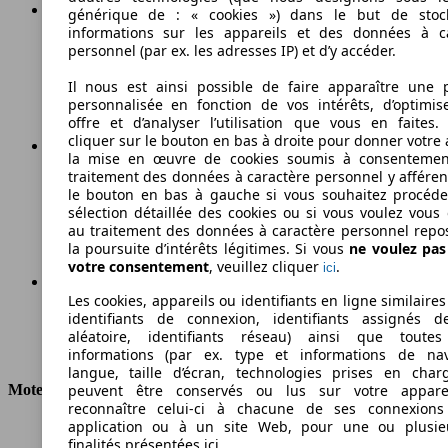
générique de : « cookies ») dans le but de stoc
informations sur les appareils et des données à c
Essence
personnel (par ex. les adresses IP) et d’y accéder.
Carburant
Il nous est ainsi possible de faire apparaître une p
personnalisée en fonction de vos intérêts, d’optimis
offre et d’analyser l’utilisation que vous en faites. 
cliquer sur le bouton en bas à droite pour donner votre 
la mise en œuvre de cookies soumis à consentemen
traitement des données à caractère personnel y afféren
168 g/km
le bouton en bas à gauche si vous souhaitez procéd
sélection détaillée des cookies ou si vous voulez vous
Émissions de CO2 (combinées)*
au traitement des données à caractère personnel repo
la poursuite d’intérêts légitimes. Si vous
ne voulez pa
votre consentement
, veuillez cliquer
.
ici
Les cookies, appareils ou identifiants en ligne similaires
Ø 7.2 l/100km
identifiants de connexion, identifiants assignés 
aléatoire, identifiants réseau) ainsi que toutes
Consommation
informations (par ex. type et informations de nav
langue, taille d’écran, technologies prises en charg
Moteur et Puissance
peuvent être conservés ou lus sur votre appare
reconnaître celui-ci à chacune de ses connexion
application ou à un site Web, pour une ou plusie
KW (CH)
160 kW (218 PS)
finalités présentées ici.