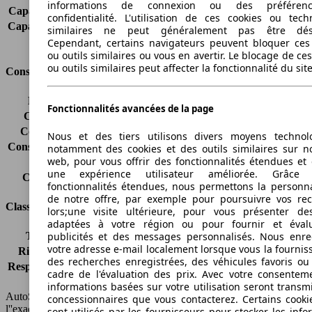
informations de connexion ou des préféren
Capacité de remorquage (sans freins)
745 kg
confidentialité. L'utilisation de ces cookies ou tech
Capacité de remorquage (avec freins)
1600 kg
similaires ne peut généralement pas être désa
Volume du coffre
440 l
Cependant, certains navigateurs peuvent bloquer ces
ou outils similaires ou vous en avertir. Le blocage de ce
ou outils similaires peut affecter la fonctionnalité du sit
Consommation
Émissions de CO2*
168 g/km (komb.)
Fonctionnalités avancées de la page
Consommation (ville)
9.8 l/100km
Consommation (route)
5.7 l/100km
Nous et des tiers utilisons divers moyens technol
Consommation (combinée)*
7.2 l/100km
notamment des cookies et des outils similaires sur no
web, pour vous offrir des fonctionnalités étendues et 
Classe d'émissions
Euro 5
une expérience utilisateur améliorée. Grâc
Capacité du réservoir
63 l
fonctionnalités étendues, nous permettons la personna
de notre offre, par exemple pour poursuivre vos re
Classes d'assurance
lors;une visite ultérieure, pour vous présenter de
adaptées à votre région ou pour fournir et éval
publicités et des messages personnalisés. Nous enre
Tous risques
-
votre adresse e-mail localement lorsque vous la fournis
Risques partiels
-
des recherches enregistrées, des véhicules favoris ou
Responsabilité civile
-
cadre de l'évaluation des prix. Avec votre consentem
HSN/TSN
n.c./KE510
informations basées sur votre utilisation seront transm
AutoScout24 France SAS décline toute responsabilité concernant
concessionnaires que vous contacterez. Certains cookie
l''exactitude des indications fournies.
sont utilisés par les fournisseurs pour stocker les info