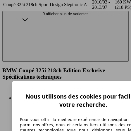
2010/03 -
160 KW
Coupé 325i 218ch Sport Design Steptronic A
2013/07
(218 PS
9 afficher plus de variantes
BMW Coupé 325i 218ch Edition Exclusive
Spécifications techniques
Nous utilisons des cookies pour facil
votre recherche.
250 km/h
Vitesse maximale
Pour vous offrir la meilleure expérience de navigation 
parmi nos offres, nous et certains tiers utilisons des c
d’autres technologies (que nous désignons sous l