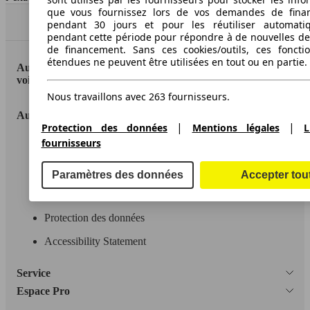
que vous fournissez lors de vos demandes de fina
Haut
pendant 30 jours et pour les réutiliser automati
pendant cette période pour répondre à de nouvelles 
de financement. Sans ces cookies/outils, ces fonctio
étendues ne peuvent être utilisées en tout ou en partie.
AutoScout24: la plus grande plateforme en ligne de
voitures en Europe
Nous travaillons avec 263 fournisseurs.
AutoScout24
|
|
Protection des données
Mentions légales
L
fournisseurs
A propos d'AutoScout24
Conditions d'utilisation
Paramètres des données
Accepter tou
Informations légales
Protection des données
Accessibility Statement
Service
Espace Pro