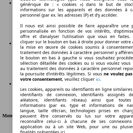
générique de : « cookies ») dans le but de stoc
informations sur les appareils et des données à c
Essence
personnel (par ex. les adresses IP) et d’y accéder.
Carburant
Il nous est ainsi possible de faire apparaître une p
personnalisée en fonction de vos intérêts, d’optimis
offre et d’analyser l’utilisation que vous en faites. 
cliquer sur le bouton en bas à droite pour donner votre 
la mise en œuvre de cookies soumis à consentemen
traitement des données à caractère personnel y afféren
188 g/km
le bouton en bas à gauche si vous souhaitez procéd
sélection détaillée des cookies ou si vous voulez vous
Émissions de CO2 (combinées)*
au traitement des données à caractère personnel repo
la poursuite d’intérêts légitimes. Si vous
ne voulez pa
votre consentement
, veuillez cliquer
.
ici
Les cookies, appareils ou identifiants en ligne similaires
Ø 8.1 l/100km
identifiants de connexion, identifiants assignés 
aléatoire, identifiants réseau) ainsi que toutes
Consommation
informations (par ex. type et informations de nav
langue, taille d’écran, technologies prises en charg
Moteur et Puissance
peuvent être conservés ou lus sur votre appare
reconnaître celui-ci à chacune de ses connexion
application ou à un site Web, pour une ou plusie
KW (CH)
160 kW (218 PS)
finalités présentées ici.