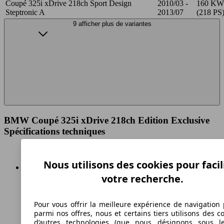
Coupé 325i xDrive 218ch Sport Design
2010/03 -
160 KW
Steptronic A
2013/07
(218 PS
9 afficher plus de variantes
BMW Coupé 325i xDrive 218ch Edition Exclusive
Spécifications techniques
Nous utilisons des cookies pour facil
votre recherche.
246 km/h
Vitesse maximale
Pour vous offrir la meilleure expérience de navigation 
parmi nos offres, nous et certains tiers utilisons des c
d’autres technologies (que nous désignons sous l