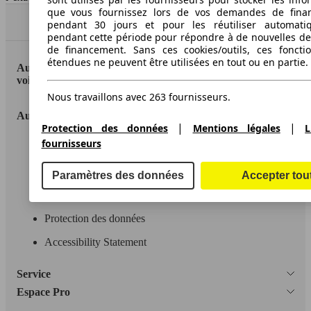
que vous fournissez lors de vos demandes de fina
Haut
pendant 30 jours et pour les réutiliser automati
pendant cette période pour répondre à de nouvelles 
de financement. Sans ces cookies/outils, ces fonctio
étendues ne peuvent être utilisées en tout ou en partie.
AutoScout24: la plus grande plateforme en ligne de
voitures en Europe
Nous travaillons avec 263 fournisseurs.
AutoScout24
|
|
Protection des données
Mentions légales
L
fournisseurs
A propos d'AutoScout24
Conditions d'utilisation
Paramètres des données
Accepter tou
Informations légales
Protection des données
Accessibility Statement
Service
Espace Pro