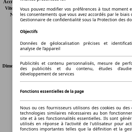
Accélération (0-100 km/h)
7.2s
Vitesse maximale (km/h)
246 km/h
Vous pouvez modifier vos préférences à tout moment et
les consentements que vous avez accordés par le biais 
Nombre de vitesses
6
Gestionnaire de confidentialité sous la Protection des d
Couple
270 nm
Cylindrée
2996 ccm
Objectifs
Carburant
Essence
Cylindres
6
Données de géolocalisation précises et identifica
Transmission
Boîte manuelle
analyse de l’appareil
Type de traction
4 roues permanent
Publicités et contenu personnalisés, mesure de per
Dimensions
des publicités et du contenu, études d’audi
développement de services
Longueur
4612 mm
Hauteur
1395 mm
Fonctions essentielles de la page
Largeur
1782 mm
Empattement
2760 mm
Poids maximum
2010 kg
Nous ou ces fournisseurs utilisons des cookies ou des o
Charge maximale
405 kg
technologies similaires nécessaires au bon fonctionn
Portes
2
site et à ses fonctionnalités essentielles. Ils sont gén
utilisés en réponse à l'activité de l'utilisateur pour ac
Sièges
4
fonctions importantes telles que la définition et la ges
Charge sur toit
-