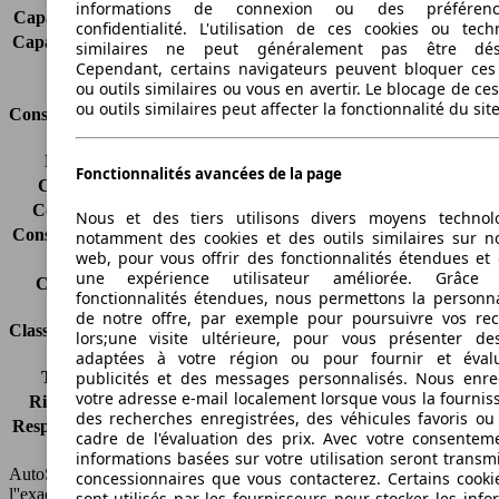
informations de connexion ou des préféren
Capacité de remorquage (sans freins)
750 kg
confidentialité. L'utilisation de ces cookies ou tech
Capacité de remorquage (avec freins)
1700 kg
similaires ne peut généralement pas être désa
Volume du coffre
440 l
Cependant, certains navigateurs peuvent bloquer ces
ou outils similaires ou vous en avertir. Le blocage de ce
ou outils similaires peut affecter la fonctionnalité du sit
Consommation
Émissions de CO2*
188 g/km (komb.)
Fonctionnalités avancées de la page
Consommation (ville)
11.0 l/100km
Consommation (route)
6.4 l/100km
Nous et des tiers utilisons divers moyens technol
Consommation (combinée)*
8.1 l/100km
notamment des cookies et des outils similaires sur no
web, pour vous offrir des fonctionnalités étendues et 
Classe d'émissions
Euro 5
une expérience utilisateur améliorée. Grâc
Capacité du réservoir
63 l
fonctionnalités étendues, nous permettons la personna
de notre offre, par exemple pour poursuivre vos re
Classes d'assurance
lors;une visite ultérieure, pour vous présenter de
adaptées à votre région ou pour fournir et éval
publicités et des messages personnalisés. Nous enre
Tous risques
-
votre adresse e-mail localement lorsque vous la fournis
Risques partiels
-
des recherches enregistrées, des véhicules favoris ou
Responsabilité civile
-
cadre de l'évaluation des prix. Avec votre consentem
HSN/TSN
n.c./KF510
informations basées sur votre utilisation seront transm
AutoScout24 France SAS décline toute responsabilité concernant
concessionnaires que vous contacterez. Certains cookie
l''exactitude des indications fournies.
sont utilisés par les fournisseurs pour stocker les info