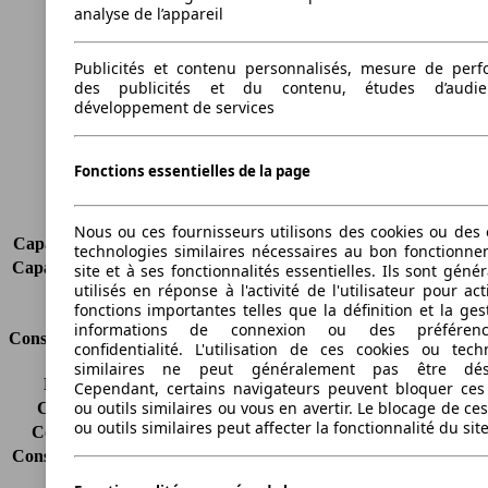
analyse de l’appareil
Longueur
4824 mm
Hauteur
1508 mm
Publicités et contenu personnalisés, mesure de per
Largeur
1828 mm
des publicités et du contenu, études d’audi
Empattement
2920 mm
développement de services
Poids maximum
2170 kg
Charge maximale
495 kg
Fonctions essentielles de la page
Portes
5
Sièges
5
Charge sur toit
75 kg
Nous ou ces fournisseurs utilisons des cookies ou des o
Capacité de remorquage (sans freins)
750 kg
technologies similaires nécessaires au bon fonctionn
Capacité de remorquage (avec freins)
1800 kg
site et à ses fonctionnalités essentielles. Ils sont gén
utilisés en réponse à l'activité de l'utilisateur pour ac
Volume du coffre
520 - 1600 l
fonctions importantes telles que la définition et la ges
informations de connexion ou des préféren
Consommation
confidentialité. L'utilisation de ces cookies ou tech
similaires ne peut généralement pas être désa
Émissions de CO2*
134 g/km (komb.)
Cependant, certains navigateurs peuvent bloquer ces
ou outils similaires ou vous en avertir. Le blocage de ce
Consommation (ville)
6.2 l/100km
ou outils similaires peut affecter la fonctionnalité du sit
Consommation (route)
4.5 l/100km
Consommation (combinée)*
5.1 l/100km
Classe d'émissions
Euro 6