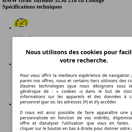
BMW Gran Turismo 325d 218 ch Lounge
Spécifications techniques
240 km/h
Vitesse maximale
Nous utilisons des cookies pour facil
votre recherche.
Diesel
Pour vous offrir la meilleure expérience de navigation 
parmi nos offres, nous et certains tiers utilisons des c
Carburant
d’autres technologies (que nous désignons sous l
générique de : « cookies ») dans le but de stoc
informations sur les appareils et des données à c
personnel (par ex. les adresses IP) et d’y accéder.
Il nous est ainsi possible de faire apparaître une p
134 g/km
personnalisée en fonction de vos intérêts, d’optimis
offre et d’analyser l’utilisation que vous en faites. 
Émissions de CO2 (combinées)*
cliquer sur le bouton en bas à droite pour donner votre 