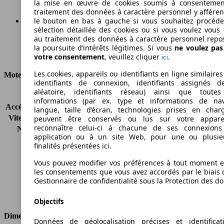
la mise en œuvre de cookies soumis à consentemen
traitement des données à caractère personnel y afféren
le bouton en bas à gauche si vous souhaitez procéd
sélection détaillée des cookies ou si vous voulez vous
Ø 5.1 l/100km
au traitement des données à caractère personnel repo
la poursuite d’intérêts légitimes. Si vous
ne voulez pa
Consommation
votre consentement
, veuillez cliquer
.
ici
Les cookies, appareils ou identifiants en ligne similaires
Moteur et Puissance
identifiants de connexion, identifiants assignés 
aléatoire, identifiants réseau) ainsi que toutes
KW (CH)
160 kW (218 PS)
informations (par ex. type et informations de nav
Accélération (0-100 km/h)
7.1s
langue, taille d’écran, technologies prises en charg
Vitesse maximale (km/h)
240 km/h
peuvent être conservés ou lus sur votre appare
reconnaître celui-ci à chacune de ses connexion
Nombre de vitesses
6
application ou à un site Web, pour une ou plusie
Couple
450 nm
finalités présentées ici.
Cylindrée
1995 ccm
Carburant
Diesel
Vous pouvez modifier vos préférences à tout moment et
les consentements que vous avez accordés par le biais 
Cylindres
4
Gestionnaire de confidentialité sous la Protection des d
Transmission
Boîte manuelle
Type de traction
Propulsion arrière
Objectifs
Dimensions
Données de géolocalisation précises et identifica