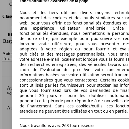
Fonctionnalités avancées de la page
Capacité du réservoir
57 l
Nous et des tiers utilisons divers moyens technol
Classes d'assurance
notamment des cookies et des outils similaires sur no
web, pour vous offrir des fonctionnalités étendues et 
une expérience utilisateur améliorée. Grâc
Tous risques
-
fonctionnalités étendues, nous permettons la personna
Risques partiels
-
de notre offre, par exemple pour poursuivre vos re
Responsabilité civile
-
lors;une visite ultérieure, pour vous présenter de
HSN/TSN
n.c./3Y710
adaptées à votre région ou pour fournir et éval
AutoScout24 France SAS décline toute responsabilité concernant
publicités et des messages personnalisés. Nous enre
l''exactitude des indications fournies.
votre adresse e-mail localement lorsque vous la fournis
des recherches enregistrées, des véhicules favoris ou
Haut
cadre de l'évaluation des prix. Avec votre consentem
informations basées sur votre utilisation seront transm
concessionnaires que vous contacterez. Certains cookie
sont utilisés par les fournisseurs pour stocker les info
AutoScout24: la plus grande plateforme en ligne de
que vous fournissez lors de vos demandes de fina
voitures en Europe
pendant 30 jours et pour les réutiliser automati
pendant cette période pour répondre à de nouvelles 
de financement. Sans ces cookies/outils, ces fonctio
AutoScout24
étendues ne peuvent être utilisées en tout ou en partie.
A propos d'AutoScout24
Nous travaillons avec 263 fournisseurs.