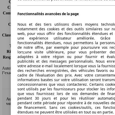
Consommation (ville)
13.7 l/100km
Consommation (route)
8.1 l/100km
Consommation (combinée)*
10.1 l/100km
Fonctionnalités avancées de la page
Classe d'émissions
pas d'information
Nous et des tiers utilisons divers moyens technol
Capacité du réservoir
63 l
notamment des cookies et des outils similaires sur no
web, pour vous offrir des fonctionnalités étendues et 
Classes d'assurance
une expérience utilisateur améliorée. Grâc
fonctionnalités étendues, nous permettons la personna
Tous risques
-
de notre offre, par exemple pour poursuivre vos re
Risques partiels
-
lors;une visite ultérieure, pour vous présenter de
adaptées à votre région ou pour fournir et éval
Responsabilité civile
-
publicités et des messages personnalisés. Nous enre
HSN/TSN
MBM28x4Cxxxx/EP31
votre adresse e-mail localement lorsque vous la fournis
AutoScout24 France SAS décline toute responsabilité concernant
des recherches enregistrées, des véhicules favoris ou
l''exactitude des indications fournies.
cadre de l'évaluation des prix. Avec votre consentem
informations basées sur votre utilisation seront transm
Haut
concessionnaires que vous contacterez. Certains cookie
sont utilisés par les fournisseurs pour stocker les info
que vous fournissez lors de vos demandes de fina
pendant 30 jours et pour les réutiliser automati
AutoScout24: la plus grande plateforme en ligne de
pendant cette période pour répondre à de nouvelles 
voitures en Europe
de financement. Sans ces cookies/outils, ces fonctio
étendues ne peuvent être utilisées en tout ou en partie.