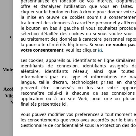
personnalisée en fonction de vos intérêts, d’optimis
245 g/km
offre et d’analyser l’utilisation que vous en faites. 
cliquer sur le bouton en bas à droite pour donner votre 
Émissions de CO2 (combinées)*
la mise en œuvre de cookies soumis à consentemen
traitement des données à caractère personnel y afféren
le bouton en bas à gauche si vous souhaitez procéd
sélection détaillée des cookies ou si vous voulez vous
au traitement des données à caractère personnel repo
la poursuite d’intérêts légitimes. Si vous
ne voulez pa
Ø 10.1 l/100km
votre consentement
, veuillez cliquer
.
ici
Consommation
Les cookies, appareils ou identifiants en ligne similaires
identifiants de connexion, identifiants assignés 
Moteur et Puissance
aléatoire, identifiants réseau) ainsi que toutes
informations (par ex. type et informations de nav
langue, taille d’écran, technologies prises en charg
KW (CH)
141 kW (192 PS)
peuvent être conservés ou lus sur votre appare
Accélération (0-100 km/h)
7.7s
reconnaître celui-ci à chacune de ses connexion
Vitesse maximale (km/h)
231 km/h
application ou à un site Web, pour une ou plusie
Nombre de vitesses
5
finalités présentées ici.
Couple
245 nm
Vous pouvez modifier vos préférences à tout moment et
Cylindrée
2494 ccm
les consentements que vous avez accordés par le biais 
Carburant
Essence
Gestionnaire de confidentialité sous la Protection des d
Cylindres
6
Transmission
Boîte manuelle