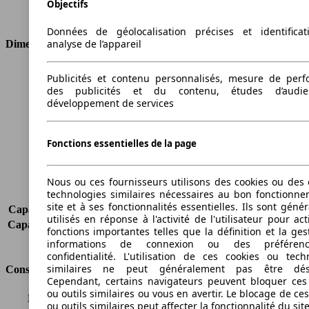
Objectifs
Type de traction
4 roues permanent
Données de géolocalisation précises et identifica
analyse de l’appareil
Dimensions
Longueur
4478 mm
Publicités et contenu personnalisés, mesure de per
Hauteur
1429 mm
des publicités et du contenu, études d’audi
développement de services
Largeur
1739 mm
Empattement
2725 mm
Poids maximum
2075 kg
Fonctions essentielles de la page
Charge maximale
500 kg
Portes
5
Sièges
5
Nous ou ces fournisseurs utilisons des cookies ou des o
technologies similaires nécessaires au bon fonctionn
Charge sur toit
75 kg
site et à ses fonctionnalités essentielles. Ils sont gén
Capacité de remorquage (sans freins)
720 kg
utilisés en réponse à l'activité de l'utilisateur pour ac
Capacité de remorquage (avec freins)
1700 kg
fonctions importantes telles que la définition et la ges
Volume du coffre
435 - 1345 l
informations de connexion ou des préféren
confidentialité. L'utilisation de ces cookies ou tech
similaires ne peut généralement pas être désa
Consommation
Cependant, certains navigateurs peuvent bloquer ces
ou outils similaires ou vous en avertir. Le blocage de ce
Émissions de CO2*
245 g/km (komb.)
ou outils similaires peut affecter la fonctionnalité du sit