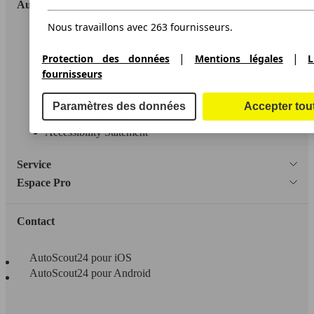
AutoScout24
Nous travaillons avec 263 fournisseurs.
A propos d'AutoScout24
|
|
Protection des données
Mentions légales
L
Conditions d'utilisation
fournisseurs
Informations légales
Paramètres des données
Accepter tou
Protection des données
Accessibility Statement
Service
Espace Pro
Contact
AutoScout24 pour iOS
AutoScout24 pour Android