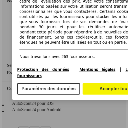
AutoScout24
cadre de l'évaluation des prix. Avec votre consentem
informations basées sur votre utilisation seront transm
concessionnaires que vous contacterez. Certains cookie
A propos d'AutoScout24
sont utilisés par les fournisseurs pour stocker les info
que vous fournissez lors de vos demandes de fina
Conditions d'utilisation
pendant 30 jours et pour les réutiliser automati
pendant cette période pour répondre à de nouvelles 
Informations légales
de financement. Sans ces cookies/outils, ces fonctio
étendues ne peuvent être utilisées en tout ou en partie.
Protection des données
Accessibility Statement
Nous travaillons avec 263 fournisseurs.
Service
|
|
Protection des données
Mentions légales
L
Espace Pro
fournisseurs
Contact
Paramètres des données
Accepter tou
AutoScout24 pour iOS
AutoScout24 pour Android