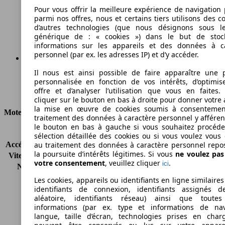
114 g/km
Pour vous offrir la meilleure expérience de navigation 
parmi nos offres, nous et certains tiers utilisons des c
Émissions de CO2 (combinées)*
d’autres technologies (que nous désignons sous l
générique de : « cookies ») dans le but de stoc
informations sur les appareils et des données à c
personnel (par ex. les adresses IP) et d’y accéder.
Il nous est ainsi possible de faire apparaître une p
Ø 4.9 l/100km
personnalisée en fonction de vos intérêts, d’optimis
offre et d’analyser l’utilisation que vous en faites. 
Consommation
cliquer sur le bouton en bas à droite pour donner votre 
la mise en œuvre de cookies soumis à consentemen
Moteur et Puissance
traitement des données à caractère personnel y afféren
le bouton en bas à gauche si vous souhaitez procéd
KW (CH)
74 kW (100 PS)
sélection détaillée des cookies ou si vous voulez vous
Accélération (0-100 km/h)
13.2s
au traitement des données à caractère personnel repo
la poursuite d’intérêts légitimes. Si vous
ne voulez pa
Vitesse maximale (km/h)
175 km/h
votre consentement
, veuillez cliquer
.
ici
Nombre de vitesses
5
Couple
170 nm
Les cookies, appareils ou identifiants en ligne similaires
Cylindrée
998 ccm
identifiants de connexion, identifiants assignés 
aléatoire, identifiants réseau) ainsi que toutes
Carburant
Essence
informations (par ex. type et informations de nav
Cylindres
3
langue, taille d’écran, technologies prises en charg
Transmission
Boîte manuelle