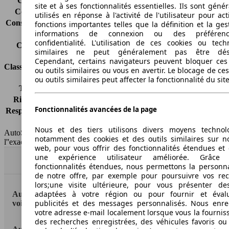
Consommation (ville)
6.0 l/100km
site et à ses fonctionnalités essentielles. Ils sont gén
Consommation (route)
4.2 l/100km
utilisés en réponse à l'activité de l'utilisateur pour ac
Consommation (combinée)*
4.9 l/100km
fonctions importantes telles que la définition et la ges
informations de connexion ou des préféren
Classe d'émissions
Euro 6
confidentialité. L'utilisation de ces cookies ou tech
Capacité du réservoir
48 l
similaires ne peut généralement pas être désa
Cependant, certains navigateurs peuvent bloquer ces
Classes d'assurance
ou outils similaires ou vous en avertir. Le blocage de ce
ou outils similaires peut affecter la fonctionnalité du sit
Tous risques
-
Risques partiels
-
Fonctionnalités avancées de la page
Responsabilité civile
-
HSN/TSN
n.c./n.c.
Nous et des tiers utilisons divers moyens technol
AutoScout24 France SAS décline toute responsabilité concernant
notamment des cookies et des outils similaires sur no
l''exactitude des indications fournies.
web, pour vous offrir des fonctionnalités étendues et 
une expérience utilisateur améliorée. Grâc
Haut
fonctionnalités étendues, nous permettons la personna
de notre offre, par exemple pour poursuivre vos re
lors;une visite ultérieure, pour vous présenter de
adaptées à votre région ou pour fournir et éval
AutoScout24: la plus grande plateforme en ligne de
publicités et des messages personnalisés. Nous enre
voitures en Europe
votre adresse e-mail localement lorsque vous la fournis
des recherches enregistrées, des véhicules favoris ou