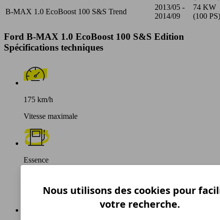
2013/05 -
74 KW
B-MAX 1.0 EcoBoost 100 S&S Trend
2014/09
(100 PS
Ford B-MAX 1.0 EcoBoost 100 S&S Edition
Spécifications techniques
175 km/h
Vitesse maximale
Essence
Carburant
Nous utilisons des cookies pour facil
votre recherche.