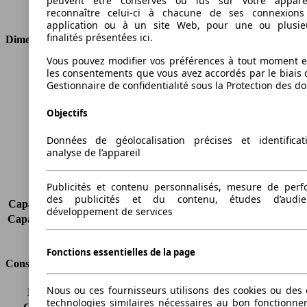
peuvent être conservés ou lus sur votre appare
Type de traction
Traction avant
reconnaître celui-ci à chacune de ses connexion
application ou à un site Web, pour une ou plusie
finalités présentées ici.
Dimensions
Vous pouvez modifier vos préférences à tout moment et
Longueur
4077 mm
les consentements que vous avez accordés par le biais 
Hauteur
1604 mm
Gestionnaire de confidentialité sous la Protection des d
Largeur
1751 mm
Objectifs
Empattement
2489 mm
Poids maximum
1775 kg
Données de géolocalisation précises et identifica
Charge maximale
421 kg
analyse de l’appareil
Portes
5
Sièges
5
Publicités et contenu personnalisés, mesure de per
Charge sur toit
-
des publicités et du contenu, études d’audi
Capacité de remorquage (sans freins)
635 kg
développement de services
Capacité de remorquage (avec freins)
750 kg
Volume du coffre
304 - 1386 l
Fonctions essentielles de la page
Consommation
Nous ou ces fournisseurs utilisons des cookies ou des o
Émissions de CO2*
114 g/km (komb.)
technologies similaires nécessaires au bon fonctionn