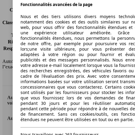
Classe d'émissions
Euro 6
Fonctionnalités avancées de la page
Capacité du réservoir
48 l
Nous et des tiers utilisons divers moyens technol
notamment des cookies et des outils similaires sur no
Classes d'assurance
web, pour vous offrir des fonctionnalités étendues et 
une expérience utilisateur améliorée. Grâc
Tous risques
-
fonctionnalités étendues, nous permettons la personna
Risques partiels
-
de notre offre, par exemple pour poursuivre vos re
Responsabilité civile
-
lors;une visite ultérieure, pour vous présenter de
adaptées à votre région ou pour fournir et éval
HSN/TSN
n.c./n.c.
publicités et des messages personnalisés. Nous enre
AutoScout24 France SAS décline toute responsabilité concernant
votre adresse e-mail localement lorsque vous la fournis
l''exactitude des indications fournies.
des recherches enregistrées, des véhicules favoris ou
cadre de l'évaluation des prix. Avec votre consentem
Haut
informations basées sur votre utilisation seront transm
concessionnaires que vous contacterez. Certains cookie
sont utilisés par les fournisseurs pour stocker les info
AutoScout24: la plus grande plateforme en ligne de
que vous fournissez lors de vos demandes de fina
voitures en Europe
pendant 30 jours et pour les réutiliser automati
pendant cette période pour répondre à de nouvelles 
de financement. Sans ces cookies/outils, ces fonctio
AutoScout24
étendues ne peuvent être utilisées en tout ou en partie.
A propos d'AutoScout24
Nous travaillons avec 263 fournisseurs.