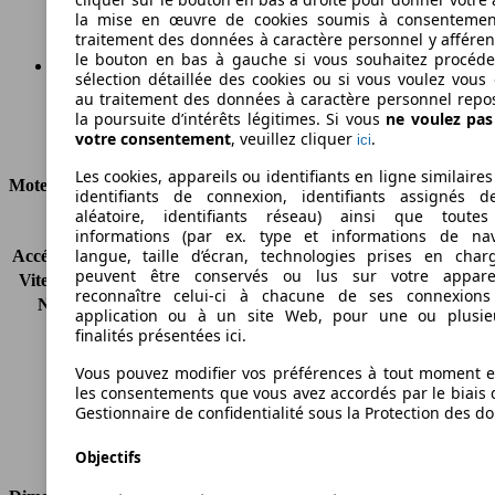
la mise en œuvre de cookies soumis à consentemen
traitement des données à caractère personnel y afféren
le bouton en bas à gauche si vous souhaitez procéd
sélection détaillée des cookies ou si vous voulez vous
au traitement des données à caractère personnel repo
Ø 6.0 l/100km
la poursuite d’intérêts légitimes. Si vous
ne voulez pa
votre consentement
, veuillez cliquer
.
ici
Consommation
Les cookies, appareils ou identifiants en ligne similaires
Moteur et Puissance
identifiants de connexion, identifiants assignés 
aléatoire, identifiants réseau) ainsi que toutes
KW (CH)
66 kW (90 PS)
informations (par ex. type et informations de nav
langue, taille d’écran, technologies prises en charg
Accélération (0-100 km/h)
13.8s
peuvent être conservés ou lus sur votre appare
Vitesse maximale (km/h)
171 km/h
reconnaître celui-ci à chacune de ses connexion
Nombre de vitesses
5
application ou à un site Web, pour une ou plusie
Couple
128 nm
finalités présentées ici.
Cylindrée
1388 ccm
Vous pouvez modifier vos préférences à tout moment et
Carburant
Essence
les consentements que vous avez accordés par le biais 
Cylindres
4
Gestionnaire de confidentialité sous la Protection des d
Transmission
Boîte manuelle
Type de traction
Traction avant
Objectifs