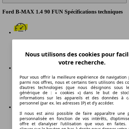
Ford B-MAX 1.4 90 FUN Spécifications techniques
171 km/h
Vitesse maximale
Nous utilisons des cookies pour facil
votre recherche.
Pour vous offrir la meilleure expérience de navigation 
Essence
parmi nos offres, nous et certains tiers utilisons des c
d’autres technologies (que nous désignons sous l
Carburant
générique de : « cookies ») dans le but de stoc
informations sur les appareils et des données à c
personnel (par ex. les adresses IP) et d’y accéder.
Il nous est ainsi possible de faire apparaître une p
139 g/km
personnalisée en fonction de vos intérêts, d’optimis
offre et d’analyser l’utilisation que vous en faites. 
Émissions de CO2 (combinées)*
cliquer sur le bouton en bas à droite pour donner votre 