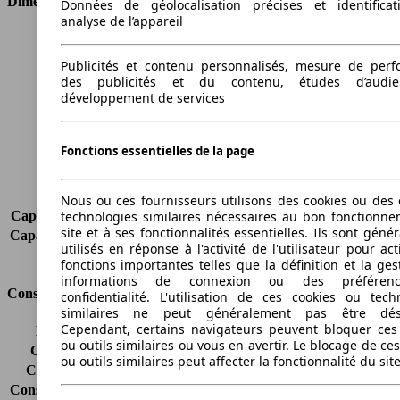
Dimensions
Données de géolocalisation précises et identifica
analyse de l’appareil
Longueur
4077 mm
Hauteur
1604 mm
Publicités et contenu personnalisés, mesure de per
Largeur
1751 mm
des publicités et du contenu, études d’audi
développement de services
Empattement
2489 mm
Poids maximum
1745 kg
Charge maximale
395 kg
Fonctions essentielles de la page
Portes
5
Sièges
5
Charge sur toit
-
Nous ou ces fournisseurs utilisons des cookies ou des o
technologies similaires nécessaires au bon fonctionn
Capacité de remorquage (sans freins)
635 kg
site et à ses fonctionnalités essentielles. Ils sont gén
Capacité de remorquage (avec freins)
675 kg
utilisés en réponse à l'activité de l'utilisateur pour ac
Volume du coffre
304 - 1386 l
fonctions importantes telles que la définition et la ges
informations de connexion ou des préféren
Consommation
confidentialité. L'utilisation de ces cookies ou tech
similaires ne peut généralement pas être désa
Cependant, certains navigateurs peuvent bloquer ces
Émissions de CO2*
139 g/km (komb.)
ou outils similaires ou vous en avertir. Le blocage de ce
Consommation (ville)
7.9 l/100km
ou outils similaires peut affecter la fonctionnalité du sit
Consommation (route)
4.9 l/100km
Consommation (combinée)*
6.0 l/100km