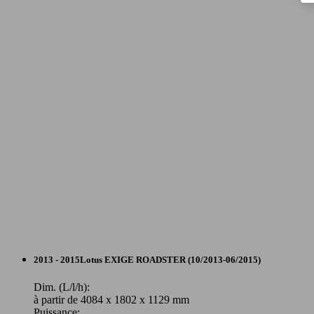
Cabriolet
2013 - 2015
Lotus
EXIGE ROADSTER (10/2013-06/2015)
Essence
Dim. (L/l/h):
à partir de 4084 x 1802 x 1129 mm
Puissance: