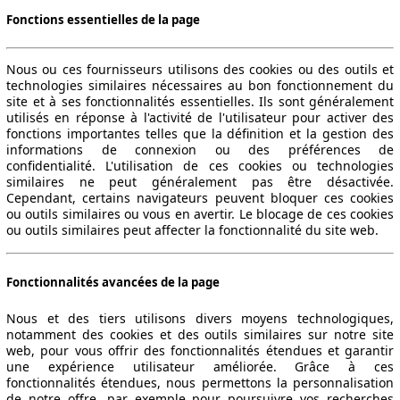
Fonctions essentielles de la page
258 KW (350 PS)
Ø 0.0 - 10.1 l/100km
Nous ou ces fournisseurs utilisons des cookies ou des outils et
technologies similaires nécessaires au bon fonctionnement du
site et à ses fonctionnalités essentielles. Ils sont généralement
utilisés en réponse à l'activité de l'utilisateur pour activer des
fonctions importantes telles que la définition et la gestion des
informations de connexion ou des préférences de
confidentialité. L'utilisation de ces cookies ou technologies
similaires ne peut généralement pas être désactivée.
280 KW (380 PS)
Ø 0.0 - 10.4 l/100km
Cependant, certains navigateurs peuvent bloquer ces cookies
ou outils similaires ou vous en avertir. Le blocage de ces cookies
ou outils similaires peut affecter la fonctionnalité du site web.
Fonctionnalités avancées de la page
Nous et des tiers utilisons divers moyens technologiques,
302 KW (410 PS)
notamment des cookies et des outils similaires sur notre site
web, pour vous offrir des fonctionnalités étendues et garantir
une expérience utilisateur améliorée. Grâce à ces
fonctionnalités étendues, nous permettons la personnalisation
de notre offre, par exemple pour poursuivre vos recherches