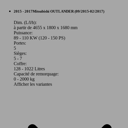
SUV/4x4/Pick-Up
2015 - 2017
Mitsubishi
OUTLANDER (09/2015-02/2017)
Autres
Dim. (L/l/h):
à partir de 4655 x 1800 x 1680 mm
Puissance:
Model Version
89 - 110 KW (120 - 150 PS)
Portes:
5
Sièges:
Leistung
Ver
5 - 7
Coffre:
128 - 1022 Litres
Capacité de remorquage:
0 - 2000 kg
Afficher les variantes
Outlander 2.0I 200 PHEV Hybride
89 KW
Ø 1.
rechargeable Essence
(120 PS)
l/10