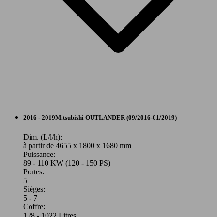
SUV/4x4/Pick-Up
2016 - 2019
Mitsubishi
OUTLANDER (09/2016-01/2019)
Autres
Dim. (L/l/h):
à partir de 4655 x 1800 x 1680 mm
Puissance:
Model Version
89 - 110 KW (120 - 150 PS)
Portes:
5
Sièges:
Leistung
Ver
5 - 7
Coffre:
128 - 1022 Litres