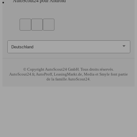
AutoScout24 pour Android
Ø 9.
118 KW
Outlander 2005 2.4
10.1
(160 PS)
l/10
© Copyright
AutoScout24 GmbH. Tous droits réservés.
AutoScout24.fr, AutoProff, LeasingMarkt.de, Media et Smyle font partie
de la famille AutoScout24.