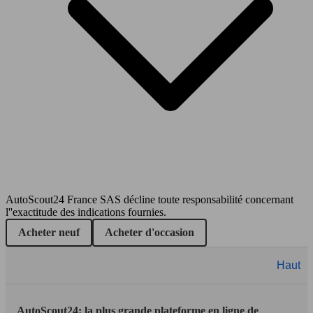
115 KW
Ø 7.
Outlander 2.2 DI-D
(156 PS)
l/10
AutoScout24 France SAS décline toute responsabilité concernant
SUV/4x4/Pick-Up
l''exactitude des indications fournies.
Essence
Acheter neuf
Acheter d'occasion
Model Version
Haut
AutoScout24: la plus grande plateforme en ligne de