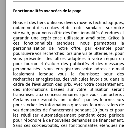
Fonctionnalités avancées de la page
110 KW
Ø 4.
Outlander 2.2 DI-D 150 2WD
(150 PS)
l/10
Autres
Nous et des tiers utilisons divers moyens technologiques,
notamment des cookies et des outils similaires sur notre
Model Version
site web, pour vous offrir des fonctionnalités étendues et
garantir une expérience utilisateur améliorée. Grâce à
ces fonctionnalités étendues, nous permettons la
personnalisation de notre offre, par exemple pour
poursuivre vos recherches lors;une visite ultérieure, pour
Leistung
Ver
vous présenter des offres adaptées à votre région ou
110 KW
Ø 5.
Outlander 2.2 DI-D 150 4WD
pour fournir et évaluer des publicités et des messages
(150 PS)
l/10
personnalisés. Nous enregistrons votre adresse e-mail
localement lorsque vous la fournissez pour des
recherches enregistrées, des véhicules favoris ou dans le
cadre de l'évaluation des prix. Avec votre consentement,
des informations basées sur votre utilisation seront
SUV/4x4/Pick-Up
2007 - 2010
Mitsubishi
OUTLANDER (01/2007-02/2010)
transmises aux concessionnaires que vous contacterez.
89 KW
Ø 1.
Certains cookies/outils sont utilisés par les fournisseurs
Outlander 2.0I 200 PHEV 4WD
(120 PS)
l/10
Diesel
Dim. (L/l/h):
pour stocker les informations que vous fournissez lors de
à partir de 4640 x 1800 x 1680 mm
vos demandes de financement pendant 30 jours et pour
Puissance:
les réutiliser automatiquement pendant cette période
Model Version
103 - 115 KW (140 - 156 PS)
pour répondre à de nouvelles demandes de financement.
Portes:
Sans ces cookies/outils, ces fonctionnalités étendues ne