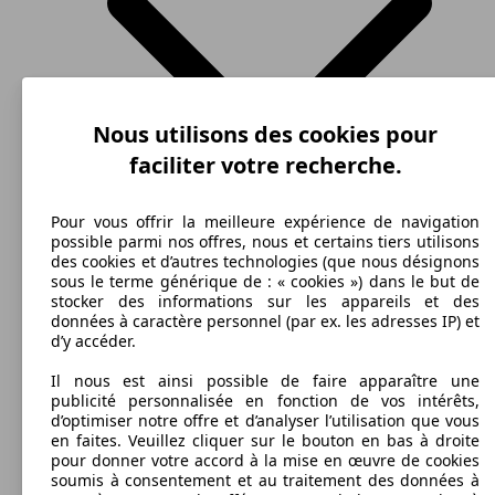
Essence
Model Version
Nous utilisons des cookies pour
faciliter votre recherche.
Leistung
Ver
Pour vous offrir la meilleure expérience de navigation
possible parmi nos offres, nous et certains tiers utilisons
des cookies et d’autres technologies (que nous désignons
sous le terme générique de : « cookies ») dans le but de
stocker des informations sur les appareils et des
SUV/4x4/Pick-Up
2012 - 2015
Mitsubishi
OUTLANDER (09/2012-09/2015)
données à caractère personnel (par ex. les adresses IP) et
110 KW
Ø 6.
d’y accéder.
Outlander 2.0I MIVEC 150 2WD
(150 PS)
l/10
Essence
Dim. (L/l/h):
à partir de 4655 x 1800 x 1680 mm
Il nous est ainsi possible de faire apparaître une
Puissance:
publicité personnalisée en fonction de vos intérêts,
Model Version
89 - 110 KW (120 - 150 PS)
d’optimiser notre offre et d’analyser l’utilisation que vous
Portes:
en faites. Veuillez cliquer sur le bouton en bas à droite
5
pour donner votre accord à la mise en œuvre de cookies
Diesel
Sièges:
soumis à consentement et au traitement des données à
Leistung
Ver