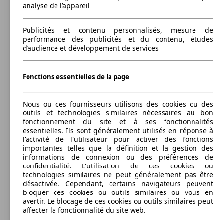
analyse de l’appareil
Publicités et contenu personnalisés, mesure de
SUV/4x4/Pick-Up
performance des publicités et du contenu, études
2009 - 2012
Mitsubishi
OUTLANDER (12/2009-09/2012)
d’audience et développement de services
89 KW
Ø 1.
Outlander 2.0I 200 PHEV 4WD
(120 PS)
l/10
Essence
Dim. (L/l/h):
110 KW
Ø 5.
Outlander 2.2 DI-D 150 4WD BVA
à partir de 4665 x 1800 x 1680 mm
(150 PS)
l/10
Puissance:
Fonctions essentielles de la page
Model Version
103 - 130 KW (140 - 177 PS)
Portes:
5
Nous ou ces fournisseurs utilisons des cookies ou des
Diesel
Sièges:
outils et technologies similaires nécessaires au bon
Leistung
Ver
5
fonctionnement du site et à ses fonctionnalités
Model Version
Coffre:
essentielles. Ils sont généralement utilisés en réponse à
774 - 1691 Litres
l'activité de l'utilisateur pour activer des fonctions
Capacité de remorquage:
importantes telles que la définition et la gestion des
750 - 2000 kg
informations de connexion ou des préférences de
Afficher les variantes
confidentialité. L'utilisation de ces cookies ou
Leistung
Ver
technologies similaires ne peut généralement pas être
désactivée. Cependant, certains navigateurs peuvent
bloquer ces cookies ou outils similaires ou vous en
110 KW
Ø 6.
Outlander 2.0I 150 2WD
avertir. Le blocage de ces cookies ou outils similaires peut
(150 PS)
l/10
affecter la fonctionnalité du site web.