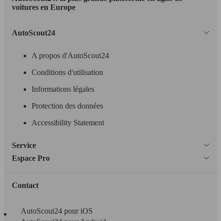
Leistung
Ver
voitures en Europe
AutoScout24
A propos d'AutoScout24
Conditions d'utilisation
100 KW
Ø 9.
Outlander 2005 2.0
(136 PS)
l/10
Informations légales
Protection des données
Accessibility Statement
Service
148 KW
Ø 10
Espace Pro
Outlander 2005 2.0 Turbo
(202 PS)
l/10
Contact
AutoScout24 pour iOS