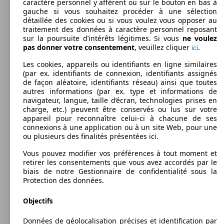
5 - 7
caractère personnel y afférent ou sur le bouton en bas à
Model Version
Coffre:
gauche si vous souhaitez procéder à une sélection
124 - 1022 Litres
détaillée des cookies ou si vous voulez vous opposer au
Capacité de remorquage:
traitement des données à caractère personnel reposant
0 - 2000 kg
sur la poursuite d’intérêts légitimes. Si vous
ne voulez
Afficher les variantes
pas donner votre consentement
, veuillez cliquer
.
Leistung
Ver
ici
Les cookies, appareils ou identifiants en ligne similaires
(par ex. identifiants de connexion, identifiants assignés
110 KW
Ø 6.
Outlander 2.0I 150 2WD
de façon aléatoire, identifiants réseau) ainsi que toutes
(150 PS)
l/10
autres informations (par ex. type et informations de
navigateur, langue, taille d’écran, technologies prises en
charge, etc.) peuvent être conservés ou lus sur votre
appareil pour reconnaître celui-ci à chacune de ses
110 KW
Ø 4.
connexions à une application ou à un site Web, pour une
Outlander 2.2 DI-D 150 2WD
(150 PS)
l/10
Autres
ou plusieurs des finalités présentées ici.
Vous pouvez modifier vos préférences à tout moment et
Model Version
retirer les consentements que vous avez accordés par le
biais de notre Gestionnaire de confidentialité sous la
Protection des données.
Leistung
Ver
Objectifs
110 KW
Ø 5.
Outlander 2.2 DI-D 150 4WD
(150 PS)
l/10
Données de géolocalisation précises et identification par