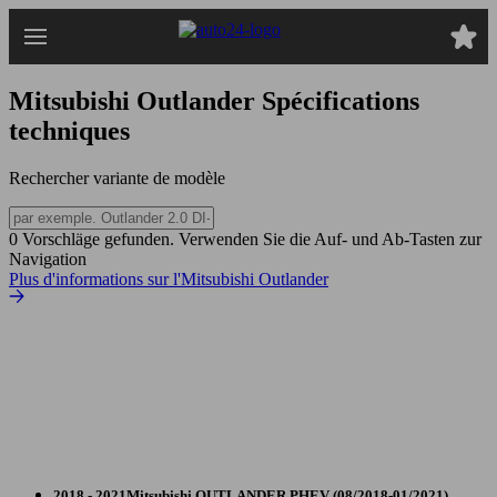
Passer
au
contenu
principal
Mitsubishi Outlander
Spécifications
techniques
Rechercher variante de modèle
0 Vorschläge gefunden. Verwenden Sie die Auf- und Ab-Tasten zur
Navigation
Plus d'informations sur l'Mitsubishi Outlander
2018 - 2021
Mitsubishi
OUTLANDER PHEV (08/2018-01/2021)