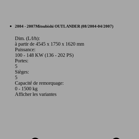
110 KW
Ø 5.
Outlander 2.2 DI-D 150 4WD
(150 PS)
l/10
130 KW
Ø 6.
Outlander 2.2 DI-D 177
(177 PS)
l/10
SUV/4x4/Pick-Up
2004 - 2007
Mitsubishi
OUTLANDER (08/2004-04/2007)
Diesel
Dim. (L/l/h):
à partir de 4545 x 1750 x 1620 mm
Puissance:
Model Version
100 - 148 KW (136 - 202 PS)
Portes:
5
Sièges:
Leistung
Ver
5
Capacité de remorquage:
0 - 1500 kg
Afficher les variantes
103 KW
Ø 6.
Outlander 2.0 DI-D
(140 PS)
l/10