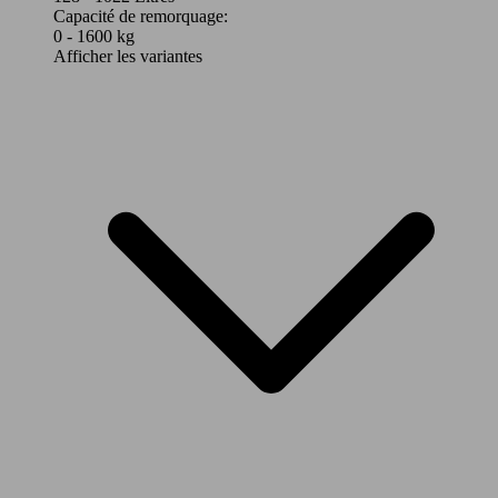
Capacité de remorquage:
0 - 1600 kg
Afficher les variantes
99 - 100
Ø 0.
Outlander 2.4l PHEV Twin Motor 4WD
KW
l/10
(135 PS)