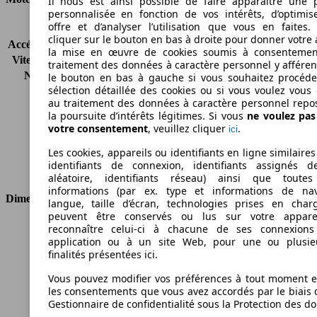
Il nous est ainsi possible de faire apparaître une p
personnalisée en fonction de vos intérêts, d’optimis
offre et d’analyser l’utilisation que vous en faites. 
KW (CH)
80 kW (109 PS)
cliquer sur le bouton en bas à droite pour donner votre 
Accélération (0-100 km/h)
11.9s
la mise en œuvre de cookies soumis à consentemen
Vitesse maximale (km/h)
145 km/h
traitement des données à caractère personnel y afféren
Nombre de vitesses
1
le bouton en bas à gauche si vous souhaitez procéd
sélection détaillée des cookies ou si vous voulez vous
Couple
270 nm
au traitement des données à caractère personnel repo
Cylindrée
-
la poursuite d’intérêts légitimes. Si vous
ne voulez pa
Carburant
Electrique
votre consentement
, veuillez cliquer
.
ici
Cylindres
-
Les cookies, appareils ou identifiants en ligne similaires
Transmission
Boîte automatique
identifiants de connexion, identifiants assignés 
Type de traction
Traction avant
aléatoire, identifiants réseau) ainsi que toutes
informations (par ex. type et informations de nav
Dimensions
langue, taille d’écran, technologies prises en charg
peuvent être conservés ou lus sur votre appare
reconnaître celui-ci à chacune de ses connexion
Longueur
4445 mm
application ou à un site Web, pour une ou plusie
Hauteur
1550 mm
finalités présentées ici.
Largeur
1770 mm
Empattement
2700 mm
Vous pouvez modifier vos préférences à tout moment et
les consentements que vous avez accordés par le biais 
Poids maximum
1965 kg
Gestionnaire de confidentialité sous la Protection des d
Charge maximale
440 kg