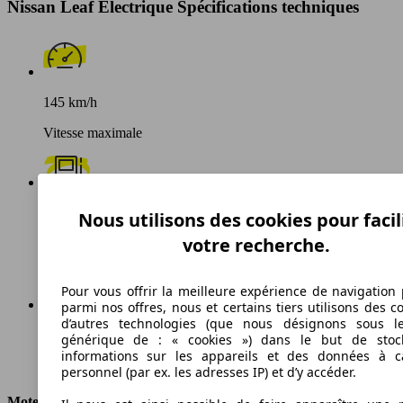
Nissan Leaf Electrique Spécifications techniques
145 km/h
Vitesse maximale
Electrique
Nous utilisons des cookies pour facil
votre recherche.
Carburant
Pour vous offrir la meilleure expérience de navigation 
parmi nos offres, nous et certains tiers utilisons des c
d’autres technologies (que nous désignons sous l
Ø 15.0 kWh/100km
générique de : « cookies ») dans le but de stoc
informations sur les appareils et des données à c
Consommation
personnel (par ex. les adresses IP) et d’y accéder.
Moteur et Puissance