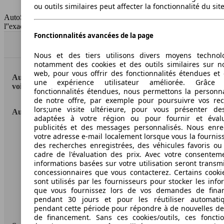
ou outils similaires peut affecter la fonctionnalité du sit
HSN/TSN
n.c./n.c.
AutoScout24 France SAS décline toute responsabilité concernant
l''exactitude des indications fournies.
Fonctionnalités avancées de la page
Haut
Nous et des tiers utilisons divers moyens technol
notamment des cookies et des outils similaires sur no
web, pour vous offrir des fonctionnalités étendues et 
AutoScout24: la plus grande plateforme en ligne de
une expérience utilisateur améliorée. Grâc
voitures en Europe
fonctionnalités étendues, nous permettons la personna
de notre offre, par exemple pour poursuivre vos re
lors;une visite ultérieure, pour vous présenter de
AutoScout24
adaptées à votre région ou pour fournir et éval
publicités et des messages personnalisés. Nous enre
A propos d'AutoScout24
votre adresse e-mail localement lorsque vous la fournis
des recherches enregistrées, des véhicules favoris ou
Conditions d'utilisation
cadre de l'évaluation des prix. Avec votre consentem
informations basées sur votre utilisation seront transm
Informations légales
concessionnaires que vous contacterez. Certains cookie
sont utilisés par les fournisseurs pour stocker les info
Protection des données
que vous fournissez lors de vos demandes de fina
pendant 30 jours et pour les réutiliser automati
Accessibility Statement
pendant cette période pour répondre à de nouvelles 
de financement. Sans ces cookies/outils, ces fonctio