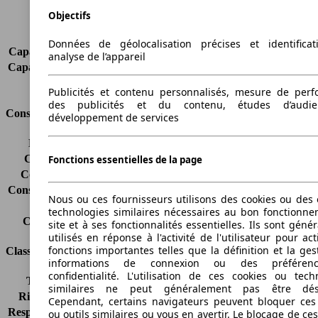
Portes
5
Objectifs
Sièges
5
Charge sur toit
-
Données de géolocalisation précises et identifica
Capacité de remorquage (sans freins)
-
analyse de l’appareil
Capacité de remorquage (avec freins)
-
Volume du coffre
330 - 680 l
Publicités et contenu personnalisés, mesure de per
des publicités et du contenu, études d’audi
Consommation
développement de services
Émissions de CO2*
-
Consommation (ville)
-
Fonctions essentielles de la page
Consommation (route)
-
Consommation (combinée)*
15.0 kWh/100km
Nous ou ces fournisseurs utilisons des cookies ou des o
Classe d'émissions
pas d'information
technologies similaires nécessaires au bon fonctionn
Capacité du réservoir
-
site et à ses fonctionnalités essentielles. Ils sont gén
utilisés en réponse à l'activité de l'utilisateur pour ac
fonctions importantes telles que la définition et la ges
Classes d'assurance
informations de connexion ou des préféren
confidentialité. L'utilisation de ces cookies ou tech
Tous risques
-
similaires ne peut généralement pas être désa
Risques partiels
-
Cependant, certains navigateurs peuvent bloquer ces
Responsabilité civile
-
ou outils similaires ou vous en avertir. Le blocage de ce