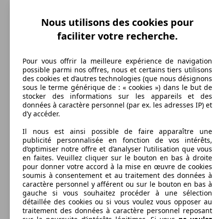
MOVANO PHC P3500 L2H1 180 CH
132 KW
BITURBO
(180 PS)
Nous utilisons des cookies pour
MOVANO CHC C3500 L3H1 180 CH
132 KW
MOVANO PLR P3500 L2H1 135 CH
99 KW
faciliter votre recherche.
BITURBO S/S
(180 PS)
BITURBO
(135 PS)
Pour vous offrir la meilleure expérience de navigation
MOVANO F3300 L1H2 150 CH BITURBO
110 KW
possible parmi nos offres, nous et certains tiers utilisons
START/STOP EASYTRONIC
(150 PS)
des cookies et d’autres technologies (que nous désignons
sous le terme générique de : « cookies ») dans le but de
MOVANO PHC P3500 L2H1 180 CH
132 KW
stocker des informations sur les appareils et des
BITURBO S/S
(180 PS)
données à caractère personnel (par ex. les adresses IP) et
MOVANO CHC C3500 L3H1 180 CH
132 KW
MOVANO PLR P3500 L2H1 145 CH
107 KW
d’y accéder.
BITURBO S/S EASYTRONIC
(180 PS)
BITURBO S/S PROPULSION RJ
(145 PS)
Utilitaire
2013 - 2019
Opel
MOVANO CHASSIS CABINE BENNE (09/2013-07/
Il nous est ainsi possible de faire apparaître une
Diesel
Dim. (L/l/h):
publicité personnalisée en fonction de vos intérêts,
132 KW
MOVANO F3300 L1H2 180 CH BITURBO
à partir de 5819 x 2100 x 2370 mm
d’optimiser notre offre et d’analyser l’utilisation que vous
(180 PS)
Puissance:
en faites. Veuillez cliquer sur le bouton en bas à droite
Model Version
81 - 125 KW (110 - 170 PS)
MOVANO PHC P3500 L2H1 180 CH
132 KW
pour donner votre accord à la mise en œuvre de cookies
Portes:
BITURBO S/S EASYTRONIC
(180 PS)
soumis à consentement et au traitement des données à
2
MOVANO CHC C3500 L4H1 130 CH
96 KW
caractère personnel y afférent ou sur le bouton en bas à
MOVANO PLR P3500 L3H1 130 CH
96 KW
Sièges:
PROPULSION RJ
(130 PS)
gauche si vous souhaitez procéder à une sélection
PROPULSION RJ
(130 PS)
Leistung
Ver
3
détaillée des cookies ou si vous voulez vous opposer au
Capacité de remorquage:
traitement des données à caractère personnel reposant
750 - 3500 kg
MOVANO F3300 L1H2 180 CH BITURBO
132 KW