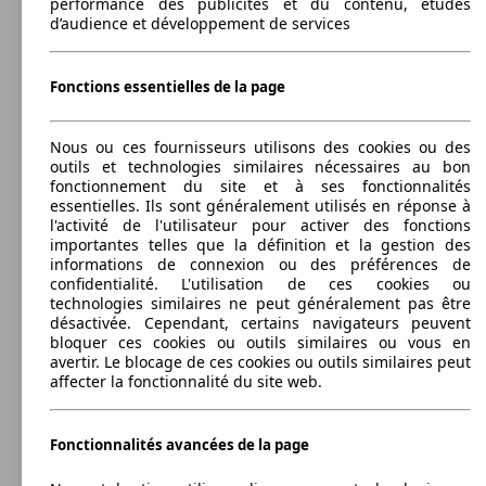
Autres
performance des publicités et du contenu, études
2013 - 2019
Opel
MOVANO CHASSIS DOUBLE CABINE BENNE
(09/2
d’audience et développement de services
MOVANO F3300 L2H2 150 CH BITURBO
110 KW
START/STOP
(150 PS)
Diesel
Dim. (L/l/h):
MOVANO PHC P3500 L2H2 150 CH
110 KW
à partir de 5819 x 2100 x 2370 mm
Fonctions essentielles de la page
Model Version
BITURBO S/S EASYTRONIC
(150 PS)
Puissance:
92 - 125 KW (125 - 170 PS)
MOVANO PLR P3500 L4H1 145 CH
107 KW
Portes:
BITURBO S/S PROPULSION RJ
(145 PS)
Nous ou ces fournisseurs utilisons des cookies ou des
MOVANO CA F3300 L1H1 2.3 CDTI 125
92 KW
Ø 7.
4
outils et technologies similaires nécessaires au bon
CH
(125 PS)
l/10
Leistung
Ver
Sièges:
fonctionnement du site et à ses fonctionnalités
MOVANO F3300 L2H2 150 CH BITURBO
110 KW
7
essentielles. Ils sont généralement utilisés en réponse à
START/STOP EASYTRONIC
(150 PS)
Capacité de remorquage:
l'activité de l'utilisateur pour activer des fonctions
750 - 3500 kg
importantes telles que la définition et la gestion des
MOVANO PHC P3500 L2H2 165 CH
121 KW
Afficher les variantes
informations de connexion ou des préférences de
BITURBO S/S
(165 PS)
confidentialité. L'utilisation de ces cookies ou
technologies similaires ne peut généralement pas être
MOVANO CA F3300 L1H1 2.3 CDTI 125
92 KW
Ø 7.
désactivée. Cependant, certains navigateurs peuvent
CH START/STOP
(125 PS)
l/10
bloquer ces cookies ou outils similaires ou vous en
MOVANO CHASSIS CAB BENNE C3500
81 KW
avertir. Le blocage de ces cookies ou outils similaires peut
L2H1 2.3 CDTI 110 CH
(110 PS)
132 KW
MOVANO F3300 L2H2 180 CH BITURBO
affecter la fonctionnalité du site web.
(180 PS)
MOVANO PHC P3500 L2H2 180 CH
132 KW
BITURBO
(180 PS)
Fonctionnalités avancées de la page