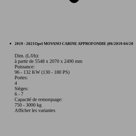
Autres
2019 - 2021
Opel
MOVANO CABINE APPROFONDIE (06/2019-04/20
Diesel
Dim. (L/l/h):
à partir de 5548 x 2070 x 2490 mm
Puissance:
Model Version
96 - 132 KW (130 - 180 PS)
Portes:
4
Sièges:
Leistung
Ver
6 - 7
Capacité de remorquage:
750 - 3000 kg
Afficher les variantes