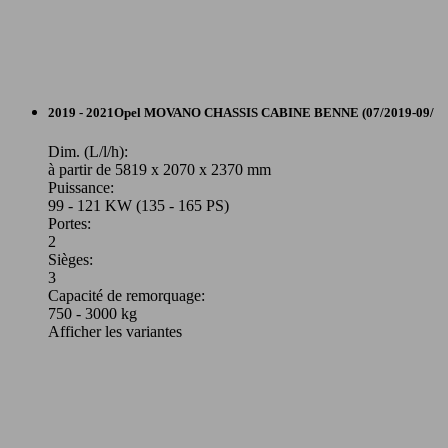
MOVANO CA F3500 L2H2 150 CH
110 KW
BITURBO START/STOP
(150 PS)
Autres
2019 - 2021
Opel
MOVANO CHASSIS CABINE BENNE (07/2019-09/
Diesel
Dim. (L/l/h):
à partir de 5819 x 2070 x 2370 mm
Puissance:
Model Version
99 - 121 KW (135 - 165 PS)
Portes:
2
MOVANO CA F3500 L2H2 150 CH
110 KW
Sièges:
BITURBO START/STOP EASYTRONIC
(150 PS)
Leistung
Ver
3
Capacité de remorquage:
750 - 3000 kg
Afficher les variantes
MOVANO CA F3500 L2H2 180 CH
132 KW
BITURBO
(180 PS)
MOVANO CHC C3500 L2H1 130 CH
96 KW
PROPULSION RJ
(130 PS)