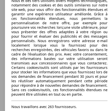
Nous et des tiers utilisons divers moyens technologiques,
MOVANO CA F3300 L1H1 2.3 CDTI 130
96 KW
notamment des cookies et des outils similaires sur notre
CH
(130 PS)
MOVANO CHASSIS CAB BENNE C3500
92 KW
Ø 8.
site web, pour vous offrir des fonctionnalités étendues et
L2H1 2.3 CDTI 125 CH
(125 PS)
l/10
MOVANO F3300 L2H2 180 CH BITURBO
132 KW
garantir une expérience utilisateur améliorée. Grâce à
START/STOP
(180 PS)
ces fonctionnalités étendues, nous permettons la
personnalisation de notre offre, par exemple pour
MOVANO PHC P3500 L2H2 180 CH
132 KW
poursuivre vos recherches lors;une visite ultérieure, pour
BITURBO S/S
(180 PS)
vous présenter des offres adaptées à votre région ou
pour fournir et évaluer des publicités et des messages
MOVANO CA F3300 L1H1 2.3 CDTI 136
100 KW
Ø 7.
personnalisés. Nous enregistrons votre adresse e-mail
CH BITURBO START/STOP
(136 PS)
l/10
localement lorsque vous la fournissez pour des
MOVANO CHASSIS CAB BENNE C3500
96 KW
Ø 7.
recherches enregistrées, des véhicules favoris ou dans le
L2H1 2.3 CDTI 130 CH
(130 PS)
l/10
MOVANO F3300 L2H2 180 CH BITURBO
132 KW
cadre de l'évaluation des prix. Avec votre consentement,
Autres
START/STOP EASYTRONIC
(180 PS)
2013 - 2019
Opel
MOVANO GRAND VOLUME (09/2013-07/2019)
des informations basées sur votre utilisation seront
transmises aux concessionnaires que vous contacterez.
MOVANO PHC P3500 L2H2 180 CH
132 KW
Diesel
Dim. (L/l/h):
Certains cookies/outils sont utilisés par les fournisseurs
BITURBO S/S EASYTRONIC
(180 PS)
à partir de 6662 x 2210 x 3250 mm
pour stocker les informations que vous fournissez lors de
Puissance:
vos demandes de financement pendant 30 jours et pour
Model Version
92 - 125 KW (125 - 170 PS)
MOVANO CA F3300 L1H1 2.3 CDTI 145
107 KW
les réutiliser automatiquement pendant cette période
Portes:
CH BITURBO START/STOP
(145 PS)
pour répondre à de nouvelles demandes de financement.
MOVANO CHASSIS CAB BENNE C3500
100 KW
Ø 7.
2
Sans ces cookies/outils, ces fonctionnalités étendues ne
L2H1 2.3 CDTI 136 CH BITURBO
(136 PS)
l/10
99 KW
MOVANO F3500 L1H1 135 CH BITURBO
Sièges:
peuvent être utilisées en tout ou en partie.
(135 PS)
Leistung
Ver
3
Capacité de remorquage:
MOVANO PHC P3500 L3H1 135 CH
99 KW
750 - 3500 kg
Nous travaillons avec 263 fournisseurs.
BITURBO
(135 PS)
Afficher les variantes