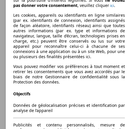
sur la poursuite d’intérêts légitimes. Si vous
ne voulez
Afficher les variantes
START/STOP
(180 PS)
pas donner votre consentement
, veuillez cliquer
.
ici
MOVANO PHC P3500 L2H2 135 CH
99 KW
Les cookies, appareils ou identifiants en ligne similaires
BITURBO
(135 PS)
(par ex. identifiants de connexion, identifiants assignés
MOVANO CHC C3500 L4H1 145 CH
107 KW
MOVANO PLR P3500 L3H1 135 CH
99 KW
de façon aléatoire, identifiants réseau) ainsi que toutes
BITURBO S/S PROPULSION RJ
(145 PS)
BITURBO
(135 PS)
autres informations (par ex. type et informations de
MOVANO CA F3300 L1H1 2.3 CDTI 100
74 KW
Ø 8.
navigateur, langue, taille d’écran, technologies prises en
CH
(100 PS)
l/10
charge, etc.) peuvent être conservés ou lus sur votre
MOVANO F3300 L1H2 180 CH BITURBO
132 KW
appareil pour reconnaître celui-ci à chacune de ses
START/STOP EASYTRONIC
(180 PS)
connexions à une application ou à un site Web, pour une
ou plusieurs des finalités présentées ici.
MOVANO PHC P3500 L2H2 145 CH
107 KW
BITURBO S/S
(145 PS)
Vous pouvez modifier vos préférences à tout moment et
MOVANO CHC C3500 L4H1 165 CH
121 KW
MOVANO PLR P3500 L3H1 145 CH
107 KW
retirer les consentements que vous avez accordés par le
BITURBO S/S PROPULSION RJ
(165 PS)
BITURBO S/S PROPULSION RJ
(145 PS)
biais de notre Gestionnaire de confidentialité sous la
MOVANO CA F3300 L1H1 2.3 CDTI 110
81 KW
Ø 0.
Protection des données.
CH
(110 PS)
l/10
99 KW
MOVANO F3300 L2H2 135 CH BITURBO
Objectifs
(135 PS)
21 afficher plus de variantes
MOVANO PHC P3500 L2H2 150 CH
110 KW
Données de géolocalisation précises et identification par
BITURBO S/S
(150 PS)
analyse de l’appareil
MOVANO PLR P3500 L4H1 130 CH
96 KW
PROPULSION RJ
(130 PS)
MOVANO CA F3300 L1H1 2.3 CDTI 110
81 KW
Ø 0.
Publicités et contenu personnalisés, mesure de
CH START/STOP
(110 PS)
l/10