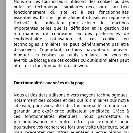
3008 1.6 BlueHDi 120ch S&S EAT6
Nous ou ces fournisseurs utilisons des cookies ou des
(120 PS)
l/10
outils et technologies similaires nécessaires au bon
84 KW
Ø 4.
fonctionnement du site et à ses fonctionnalités
3008 1.6 HDi 115ch FAP BVM6
(115 PS)
l/10
88 KW
Ø 4.
essentielles. Ils sont généralement utilisés en réponse à
3008 1.6 BlueHDi 120ch S&S BVM6
(120 PS)
l/10
l'activité de l'utilisateur pour activer des fonctions
SUV/4x4/Pick-Up
96 KW
Ø 0.
importantes telles que la définition et la gestion des
2011 - 2013
Peugeot
3008 HYBRID4 (04/2011-11/2013)
3008 BlueHDi 130ch S&S BVM6
(130 PS)
l/10
informations de connexion ou des préférences de
confidentialité. L'utilisation de ces cookies ou
Électrique/Diesel
Dim. (L/l/h):
technologies similaires ne peut généralement pas être
à partir de 4365 x 1837 x 1623 mm
110 KW
Ø 4.
3008 2.0 BlueHDi 150ch S&S BVM6
désactivée. Cependant, certains navigateurs peuvent
Puissance:
(150 PS)
l/10
Model Version
bloquer ces cookies ou outils similaires ou vous en
120 KW (163 PS)
3008 1.6 e-HDi 115ch FAP ETG6 BLUE
84 KW
Ø 4.
avertir. Le blocage de ces cookies ou outils similaires peut
Portes:
LION
(115 PS)
l/10
88 KW
Ø 4.
affecter la fonctionnalité du site web.
3008 1.6 BlueHDi 120ch S&S EAT6
5
(120 PS)
l/10
Sièges:
96 KW
Ø 0.
Leistung
Ver
3008 BlueHDi 130ch S&S EAT8
5
(130 PS)
l/10
Coffre:
Fonctionnalités avancées de la page
377 - 1190 Litres
96 KW
Ø 0.
Capacité de remorquage:
Nous et des tiers utilisons divers moyens technologiques,
3008 BlueHDi 130ch S&S BVM6
(130 PS)
l/10
0 - 770 kg
notamment des cookies et des outils similaires sur notre
Afficher les variantes
110 KW
site web, pour vous offrir des fonctionnalités étendues et
3008 2.0 BlueHDi 150ch FAP BVM6
(150 PS)
84 KW
Ø 4.
garantir une expérience utilisateur améliorée. Grâce à
3008 1.6 HDi 115ch FAP BVM6
(115 PS)
l/10
ces fonctionnalités étendues, nous permettons la
120 -
133 KW
personnalisation de notre offre, par exemple pour
3008 HYbrid4 2.0 HDi 163ch FAP ETG6 +
147 KW
Ø 3.
3008 BlueHDi 180ch S&S EAT8
(180 PS)
poursuivre vos recherches lors;une visite ultérieure, pour
Electric 37ch
(163 -
l/10
vous présenter des offres adaptées à votre région ou
200 PS)