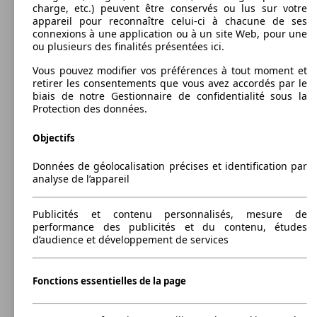
Leistung
Ver
charge, etc.) peuvent être conservés ou lus sur votre
5
appareil pour reconnaître celui-ci à chacune de ses
Coffre:
connexions à une application ou à un site Web, pour une
377 - 1190 Litres
110 KW
Ø 4.
ou plusieurs des finalités présentées ici.
Capacité de remorquage:
3008 2.0 BlueHDi 150ch S&S BVM6
(150 PS)
l/10
0 - 770 kg
Vous pouvez modifier vos préférences à tout moment et
Afficher les variantes
88 KW
Ø 6.
3008 1.6 VTi 120ch BVM5
retirer les consentements que vous avez accordés par le
(120 PS)
l/10
73 KW
Ø 4.
3008 1.6 BlueHDi 100ch S&S BVM5
biais de notre Gestionnaire de confidentialité sous la
(100 PS)
l/10
Protection des données.
88 KW
Ø 4.
3008 1.6 BlueHDi 120ch S&S BVM6
(120 PS)
l/10
Objectifs
133 KW
Ø 4.
Diesel
3008 2.0 BlueHDi 180ch S&S EAT6
Données de géolocalisation précises et identification par
(180 PS)
l/10
analyse de l’appareil
Model Version
88 KW
Ø 3.
3008 1.6 BlueHDi 120ch S&S BVM6 BC
(120 PS)
l/10
Publicités et contenu personnalisés, mesure de
performance des publicités et du contenu, études
88 KW
Ø 4.
3008 1.6 BlueHDi 120ch S&S EAT6
d’audience et développement de services
(120 PS)
l/10
Leistung
Ver
133 KW
3008 2.0 BlueHDi 180ch S&S EAT8
Fonctions essentielles de la page
(180 PS)
88 KW
Ø 4.