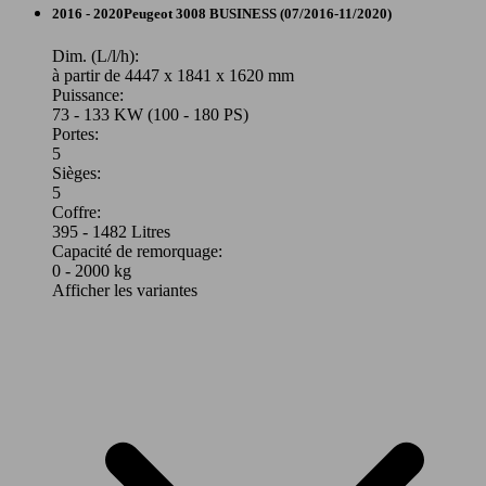
SUV/4x4/Pick-Up
2016 - 2020
Peugeot
3008 BUSINESS (07/2016-11/2020)
Essence
Dim. (L/l/h):
à partir de 4447 x 1841 x 1620 mm
Puissance:
Model Version
73 - 133 KW (100 - 180 PS)
Portes:
5
Sièges:
Leistung
Ver
5
Coffre:
395 - 1482 Litres
Capacité de remorquage:
0 - 2000 kg
Afficher les variantes
96 KW
Ø 5.
3008 1.2 Puretech 130ch S&S BVM6
(130 PS)
l/10