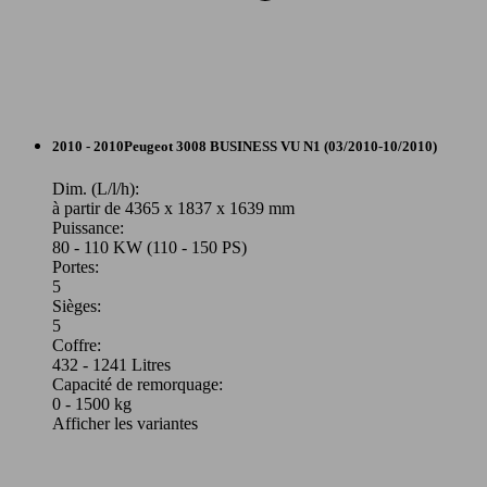
3008 HYbrid4 2.0 HDi 163ch FAP BMP6 +
120 KW
Ø 3.
Electric 37ch 91g
(163 PS)
l/10
SUV/4x4/Pick-Up
2010 - 2010
Peugeot
3008 BUSINESS VU N1 (03/2010-10/2010)
Diesel
Dim. (L/l/h):
à partir de 4365 x 1837 x 1639 mm
Puissance:
Model Version
80 - 110 KW (110 - 150 PS)
Portes:
5
Sièges:
Leistung
Ver
5
Coffre:
432 - 1241 Litres
Capacité de remorquage:
0 - 1500 kg
Afficher les variantes