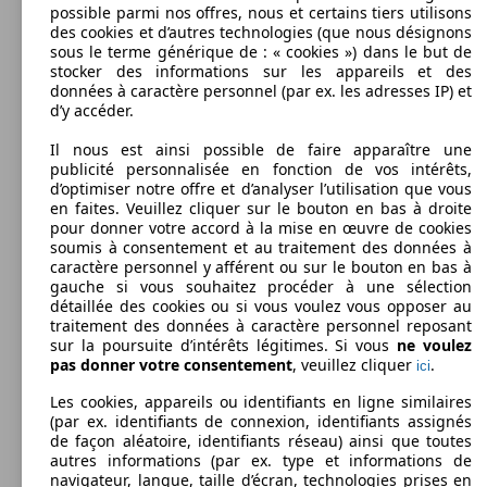
possible parmi nos offres, nous et certains tiers utilisons
133 KW
Ø 5.
3008 Puretech 180ch S&S EAT8
des cookies et d’autres technologies (que nous désignons
(180 PS)
l/10
88 KW
Ø 4.
sous le terme générique de : « cookies ») dans le but de
3008 1.6 BlueHDi 120ch S&S BVM6
(120 PS)
l/10
stocker des informations sur les appareils et des
115 KW
Ø 7.
données à caractère personnel (par ex. les adresses IP) et
3008 1.6 THP 155ch BVA6
(155 PS)
l/10
d’y accéder.
Il nous est ainsi possible de faire apparaître une
Diesel
publicité personnalisée en fonction de vos intérêts,
d’optimiser notre offre et d’analyser l’utilisation que vous
Model Version
en faites. Veuillez cliquer sur le bouton en bas à droite
88 KW
Ø 3.
3008 1.6 BlueHDi 120ch S&S BVM6 BC
pour donner votre accord à la mise en œuvre de cookies
(120 PS)
l/10
soumis à consentement et au traitement des données à
115 KW
Ø 6.
caractère personnel y afférent ou sur le bouton en bas à
3008 1.6 THP 155ch BVM6
(155 PS)
l/10
Leistung
Ver
gauche si vous souhaitez procéder à une sélection
détaillée des cookies ou si vous voulez vous opposer au
SUV/4x4/Pick-Up
2013 - 2016
Peugeot
3008 HYBRID4 (11/2013-01/2016)
traitement des données à caractère personnel reposant
sur la poursuite d’intérêts légitimes. Si vous
ne voulez
pas donner votre consentement
, veuillez cliquer
.
Diesel
Dim. (L/l/h):
ici
à partir de 4365 x 1910 x 1623 mm
88 KW
Ø 4.
3008 1.6 BlueHDi 120ch S&S EAT6
Les cookies, appareils ou identifiants en ligne similaires
Puissance:
(120 PS)
l/10
Model Version
(par ex. identifiants de connexion, identifiants assignés
120 - 147 KW (163 - 200 PS)
121 KW
Ø 5.
3008 1.6 THP 165ch S&S EAT6
de façon aléatoire, identifiants réseau) ainsi que toutes
Portes:
(165 PS)
l/10
96 KW
Ø 4.
autres informations (par ex. type et informations de
3008 1.5 BlueHDi 130ch S&S BVM6
5
(130 PS)
l/10
navigateur, langue, taille d’écran, technologies prises en
Sièges: