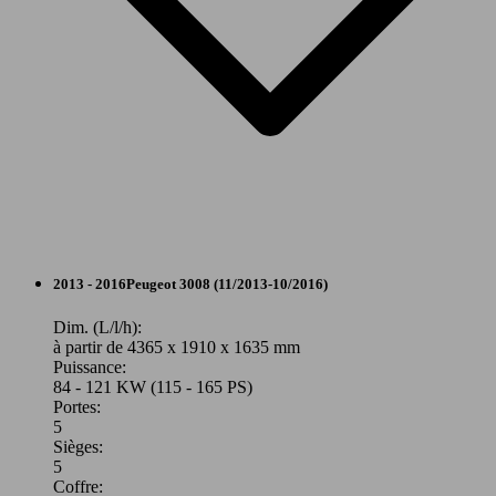
96 KW
Ø 5.
3008 1.2 Puretech 130ch S&S EAT6
(130 PS)
l/10
121 KW
Ø 5.
3008 1.6 THP 165ch S&S EAT6
(165 PS)
l/10
SUV/4x4/Pick-Up
2013 - 2016
Peugeot
3008 (11/2013-10/2016)
Essence
Dim. (L/l/h):
à partir de 4365 x 1910 x 1635 mm
Puissance:
Model Version
84 - 121 KW (115 - 165 PS)
96 KW
Ø 0.
3008 Puretech 130ch S&S BVM6
Portes:
(130 PS)
l/10
5
Sièges:
Leistung
Ver
5
Coffre: