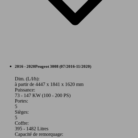
Berline
2016 - 2020
Peugeot
3008 (07/2016-11/2020)
Diesel
Dim. (L/l/h):
à partir de 4447 x 1841 x 1620 mm
Puissance:
Model Version
73 - 147 KW (100 - 200 PS)
Portes:
5
Sièges:
Leistung
Ver
5
Coffre:
395 - 1482 Litres
Capacité de remorquage: