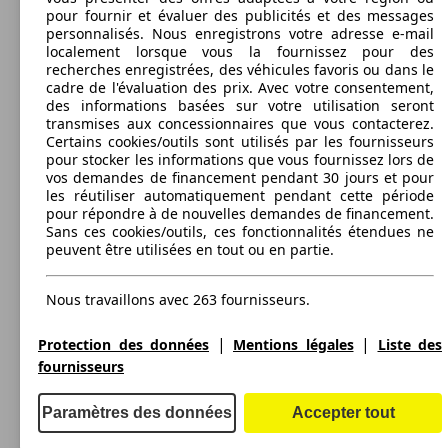
pour fournir et évaluer des publicités et des messages
96 KW
Ø 0.
3008 BlueHDi 130ch S&S EAT8
personnalisés. Nous enregistrons votre adresse e-mail
(130 PS)
l/10
localement lorsque vous la fournissez pour des
110 KW
Ø 4.
1 afficher plus de variantes
recherches enregistrées, des véhicules favoris ou dans le
3008 2.0 BlueHDi 150ch S&S BVM6
(150 PS)
l/10
84 KW
Ø 4.
cadre de l'évaluation des prix. Avec votre consentement,
3008 1.6 e-HDi 115ch FAP ETG6
(115 PS)
l/10
des informations basées sur votre utilisation seront
3008 HYbrid4 2.0 HDi 163ch FAP ETG6 +
120 KW
transmises aux concessionnaires que vous contacterez.
Electric 37ch 85g
(163 PS)
Certains cookies/outils sont utilisés par les fournisseurs
pour stocker les informations que vous fournissez lors de
vos demandes de financement pendant 30 jours et pour
133 KW
3008 BlueHDi 180ch S&S EAT8
les réutiliser automatiquement pendant cette période
(180 PS)
pour répondre à de nouvelles demandes de financement.
110 KW
Ø 5.
3008 2.0 HDi 150ch FAP BVM6
Sans ces cookies/outils, ces fonctionnalités étendues ne
(150 PS)
l/10
3008 1.6 e-HDi 115ch FAP ETG6 BLUE
84 KW
Ø 4.
peuvent être utilisées en tout ou en partie.
Autres
LION
(115 PS)
l/10
3008 HYbrid4 2.0 HDi 163ch S&S ETG6 +
120 KW
Model Version
Electric 37ch
(163 PS)
Autres
Nous travaillons avec 263 fournisseurs.
SUV/4x4/Pick-Up
Model Version
2010 - 2013
Peugeot
3008 BUSINESS (01/2010-11/2013)
|
|
Protection des données
Mentions légales
Liste des
fournisseurs
Leistung
Ver
Électrique/Diesel
Dim. (L/l/h):
à partir de 4365 x 1837 x 1635 mm
110 KW
Ø 0.
3008 2.0 BlueHDi 150ch S&S BVM6
Paramètres des données
Accepter tout
Puissance:
(150 PS)
l/10
Leistung
Ver
Model Version
80 - 110 KW (110 - 150 PS)