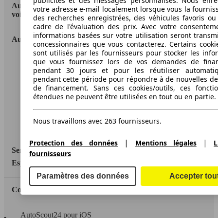
publicités et des messages personnalisés. Nous enre
AutoScout24: la plus grande plateforme en ligne de
votre adresse e-mail localement lorsque vous la fournis
voitures en Europe
des recherches enregistrées, des véhicules favoris ou
cadre de l'évaluation des prix. Avec votre consentem
informations basées sur votre utilisation seront transm
AutoScout24
concessionnaires que vous contacterez. Certains cookie
sont utilisés par les fournisseurs pour stocker les info
que vous fournissez lors de vos demandes de fina
A propos d'AutoScout24
pendant 30 jours et pour les réutiliser automati
Conditions d'utilisation
pendant cette période pour répondre à de nouvelles 
de financement. Sans ces cookies/outils, ces fonctio
Informations légales
étendues ne peuvent être utilisées en tout ou en partie.
Protection des données
Nous travaillons avec 263 fournisseurs.
Accessibility Statement
|
|
Protection des données
Mentions légales
L
Service
fournisseurs
Espace Pro
Paramètres des données
Accepter tou
Contact
AutoScout24 pour iOS