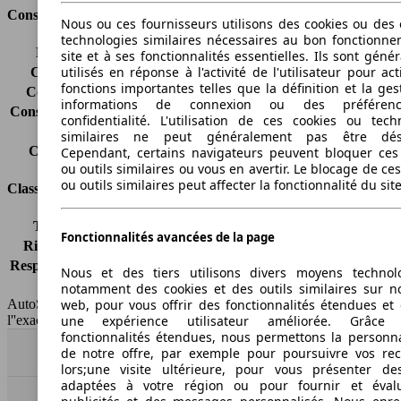
Consommation
Nous ou ces fournisseurs utilisons des cookies ou des o
technologies similaires nécessaires au bon fonctionn
Émissions de CO2*
183 g/km (komb.)
site et à ses fonctionnalités essentielles. Ils sont gén
utilisés en réponse à l'activité de l'utilisateur pour ac
Consommation (ville)
8.6 l/100km
fonctions importantes telles que la définition et la ges
Consommation (route)
5.8 l/100km
informations de connexion ou des préféren
Consommation (combinée)*
6.8 l/100km
confidentialité. L'utilisation de ces cookies ou tech
Classe d'émissions
pas d'information
similaires ne peut généralement pas être désa
Capacité du réservoir
83 l
Cependant, certains navigateurs peuvent bloquer ces
ou outils similaires ou vous en avertir. Le blocage de ce
ou outils similaires peut affecter la fonctionnalité du sit
Classes d'assurance
Tous risques
-
Fonctionnalités avancées de la page
Risques partiels
-
Responsabilité civile
-
Nous et des tiers utilisons divers moyens technol
HSN/TSN
MRE54x6Hxxxx/JK0UA6
notamment des cookies et des outils similaires sur no
web, pour vous offrir des fonctionnalités étendues et 
AutoScout24 France SAS décline toute responsabilité concernant
une expérience utilisateur améliorée. Grâc
l''exactitude des indications fournies.
fonctionnalités étendues, nous permettons la personna
de notre offre, par exemple pour poursuivre vos re
Haut
lors;une visite ultérieure, pour vous présenter de
adaptées à votre région ou pour fournir et éval