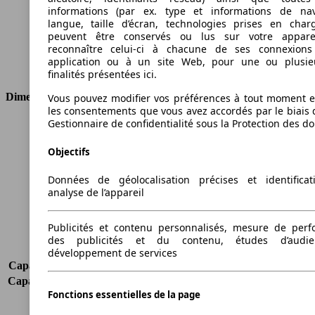
Cylindrée
1870 ccm
informations (par ex. type et informations de nav
Carburant
Diesel
langue, taille d’écran, technologies prises en charg
peuvent être conservés ou lus sur votre appare
Cylindres
4
reconnaître celui-ci à chacune de ses connexion
Transmission
Boîte manuelle
application ou à un site Web, pour une ou plusie
Type de traction
Traction avant
finalités présentées ici.
Dimensions
Vous pouvez modifier vos préférences à tout moment et
les consentements que vous avez accordés par le biais 
Gestionnaire de confidentialité sous la Protection des d
Longueur
4661 mm
Hauteur
1860 mm
Objectifs
Largeur
1860 mm
Empattement
2803 mm
Données de géolocalisation précises et identifica
Poids maximum
2505 kg
analyse de l’appareil
Charge maximale
810 kg
Portes
5
Publicités et contenu personnalisés, mesure de per
Sièges
5
des publicités et du contenu, études d’audi
Charge sur toit
-
développement de services
Capacité de remorquage (sans freins)
750 kg
Capacité de remorquage (avec freins)
2000 kg
Fonctions essentielles de la page
Volume du coffre
291 - 2860 l