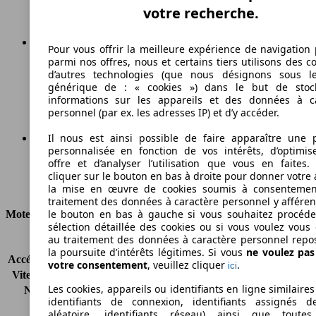
votre recherche.
Pour vous offrir la meilleure expérience de navigation 
parmi nos offres, nous et certains tiers utilisons des c
183 g/km
d’autres technologies (que nous désignons sous l
générique de : « cookies ») dans le but de stoc
Émissions de CO2 (combinées)*
informations sur les appareils et des données à c
personnel (par ex. les adresses IP) et d’y accéder.
Il nous est ainsi possible de faire apparaître une p
personnalisée en fonction de vos intérêts, d’optimis
Ø 6.8 l/100km
offre et d’analyser l’utilisation que vous en faites. 
cliquer sur le bouton en bas à droite pour donner votre 
Consommation
la mise en œuvre de cookies soumis à consentemen
traitement des données à caractère personnel y afféren
le bouton en bas à gauche si vous souhaitez procéd
Moteur et Puissance
sélection détaillée des cookies ou si vous voulez vous
au traitement des données à caractère personnel repo
KW (CH)
85 kW (115 PS)
la poursuite d’intérêts légitimes. Si vous
ne voulez pa
Accélération (0-100 km/h)
13.2s
votre consentement
, veuillez cliquer
.
ici
Vitesse maximale (km/h)
180 km/h
Les cookies, appareils ou identifiants en ligne similaires
Nombre de vitesses
6
identifiants de connexion, identifiants assignés 
Couple
270 nm
aléatoire, identifiants réseau) ainsi que toutes