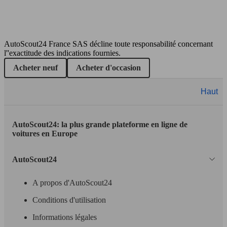
110 KW
Ø 7.
Espace 2.0 dCi - 150
(150 PS)
l/10
AutoScout24 France SAS décline toute responsabilité concernant
Monospace
l''exactitude des indications fournies.
Diesel
Acheter neuf
Acheter d'occasion
Model Version
Haut
110 KW
Ø 0.
Espace 2.0 dCi - 150 FAP
(150 PS)
l/10
AutoScout24: la plus grande plateforme en ligne de
Leistung
Ver
voitures en Europe
AutoScout24
129 KW
Ø 0.
Espace 2.0 dCi - 175 FAP
A propos d'AutoScout24
(175 PS)
l/10
Conditions d'utilisation
85 - 86
Ø 6.
Espace 1.9 dCi - 117
KW (115
l/10
Informations légales
- 117 PS)