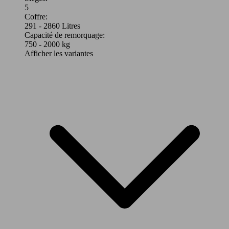
Leistung
Ver
5
Coffre:
291 - 2860 Litres
Capacité de remorquage:
750 - 2000 kg
Afficher les variantes
85 KW
Ø 6.
Espace 1.9 dCi - 117
(117 PS)
l/10
96 KW
Ø 7.
Espace 2.0 dCi - 130
(130 PS)
l/10