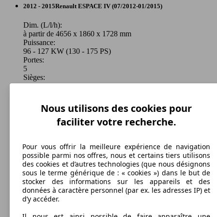
Monospace
2012 - 2015
Renault
ESPACE IV (07/2012-01/2015)
Diesel
Dim. (L/l/h):
à partir de 4656 x 1860 x 1728 mm
Essence
Puissance:
Model Version
96 - 127 KW (130 - 175 PS)
Model Version
Portes:
5
Sièges:
Leistung
Ver
5
Leistung
Ver
Coffre:
291 - 2860 Litres
Nous utilisons des cookies pour
Capacité de remorquage:
faciliter votre recherche.
750 - 2000 kg
Afficher les variantes
Pour vous offrir la meilleure expérience de navigation
possible parmi nos offres, nous et certains tiers utilisons
118 KW
Ø 5.
Espace Blue dCi 160 EDC
des cookies et d’autres technologies (que nous désignons
(160 PS)
l/10
166 KW
sous le terme générique de : « cookies ») dans le but de
Espace TCe 225 EDC FAP
(225 PS)
stocker des informations sur les appareils et des
données à caractère personnel (par ex. les adresses IP) et
d’y accéder.
Il nous est ainsi possible de faire apparaître une