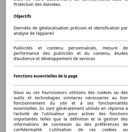
291 - 2860 Litres
Protection des données.
Capacité de remorquage:
750 - 2000 kg
Objectifs
Afficher les variantes
118 KW
Ø 4.
Espace dCi 160 Energy Twin Turbo
(160 PS)
l/10
Données de géolocalisation précises et identification par
analyse de l’appareil
96 KW
Ø 5.
Espace 2.0 dCi 130 FAP
(130 PS)
l/10
Publicités et contenu personnalisés, mesure de
performance des publicités et du contenu, études
Essence
d’audience et développement de services
Model Version
Fonctions essentielles de la page
110 KW
Ø 5.
Espace 2.0 dCi 150 FAP
(150 PS)
l/10
Leistung
Ver
Nous ou ces fournisseurs utilisons des cookies ou des
outils et technologies similaires nécessaires au bon
fonctionnement du site et à ses fonctionnalités
essentielles. Ils sont généralement utilisés en réponse à
l'activité de l'utilisateur pour activer des fonctions
importantes telles que la définition et la gestion des
informations de connexion ou des préférences de
confidentialité. L'utilisation de ces cookies ou
127 KW
Ø 5.