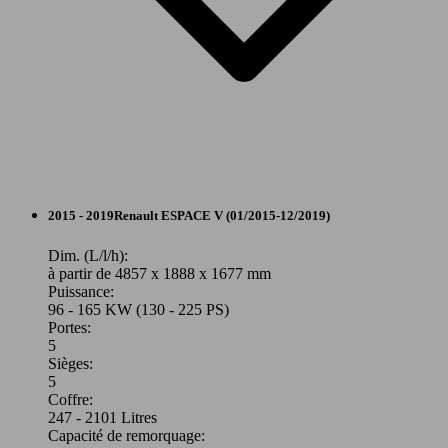
Monospace
2015 - 2019
Renault
ESPACE V (01/2015-12/2019)
Diesel
Dim. (L/l/h):
à partir de 4857 x 1888 x 1677 mm
Puissance:
Model Version
96 - 165 KW (130 - 225 PS)
Portes:
5
Sièges:
Leistung
Ver
5
Coffre:
247 - 2101 Litres
Capacité de remorquage: