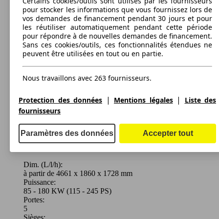
Certains cookies/outils sont utilisés par les fournisseurs
pour stocker les informations que vous fournissez lors de
vos demandes de financement pendant 30 jours et pour
les réutiliser automatiquement pendant cette période
pour répondre à de nouvelles demandes de financement.
110 KW
Ø 7.
ESPACE DCI 150
Sans ces cookies/outils, ces fonctionnalités étendues ne
(150 PS)
l/10
peuvent être utilisées en tout ou en partie.
Nous travaillons avec 263 fournisseurs.
|
|
Protection des données
Mentions légales
Liste des
fournisseurs
Paramètres des données
Accepter tout
Monospace
2002 - 2006
Renault
ESPACE IV (09/2002-03/2006)
Diesel
Dim. (L/l/h):
à partir de 4661 x 1860 x 1728 mm
Puissance:
Model Version
85 - 180 KW (115 - 245 PS)
Portes:
5
Sièges: