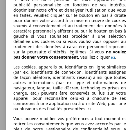
publicité personnalisée en fonction de vos intérêts,
d’optimiser notre offre et d’analyser l’utilisation que vous
147 KW
Ø 5.
Espace Blue dCi 200 EDC
en faites. Veuillez cliquer sur le bouton en bas à droite
(200 PS)
l/10
pour donner votre accord à la mise en œuvre de cookies
soumis à consentement et au traitement des données à
caractère personnel y afférent ou sur le bouton en bas à
gauche si vous souhaitez procéder à une sélection
détaillée des cookies ou si vous voulez vous opposer au
traitement des données à caractère personnel reposant
sur la poursuite d’intérêts légitimes. Si vous
ne voulez
pas donner votre consentement
, veuillez cliquer
.
96 KW
Ø 4.
ici
Espace dCi 130 Energy
(130 PS)
l/10
Les cookies, appareils ou identifiants en ligne similaires
(par ex. identifiants de connexion, identifiants assignés
Monospace
2009 - 2010
Renault
ESPACE PRO (11/2009-11/2010)
de façon aléatoire, identifiants réseau) ainsi que toutes
autres informations (par ex. type et informations de
Diesel
Dim. (L/l/h):
navigateur, langue, taille d’écran, technologies prises en
à partir de 4656 x 1894 x 1801 mm
charge, etc.) peuvent être conservés ou lus sur votre
Puissance:
appareil pour reconnaître celui-ci à chacune de ses
Model Version
96 - 110 KW (130 - 150 PS)
96 KW
Ø 4.
connexions à une application ou à un site Web, pour une
Espace dCi 130 Energy ECO2
Portes:
(130 PS)
l/10
ou plusieurs des finalités présentées ici.
5
Sièges:
Vous pouvez modifier vos préférences à tout moment et
Leistung
Ver
5
retirer les consentements que vous avez accordés par le
Coffre:
biais de notre Gestionnaire de confidentialité sous la