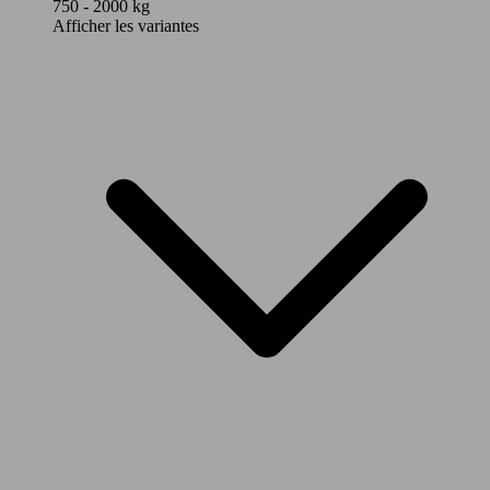
750 - 2000 kg
Afficher les variantes
118 KW
Espace Blue dCi 160 EDC
(160 PS)
139 -
Espace Blue dCi 190 EDC
140 KW
(190 PS)
147 KW
Espace Blue dCi 200 EDC
(200 PS)