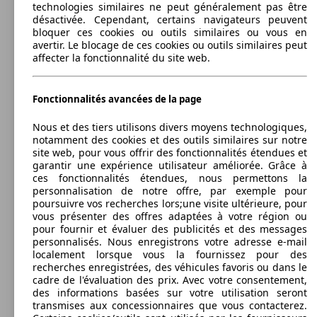
Espace 2.0 dCi 175 FAP
technologies similaires ne peut généralement pas être
(175 PS)
l/10
147 KW
Ø 6.
Espace Tce 200 Energy
désactivée. Cependant, certains navigateurs peuvent
(200 PS)
l/10
bloquer ces cookies ou outils similaires ou vous en
Monospace
2006 - 2012
Renault
ESPACE IV (03/2006-07/2012)
avertir. Le blocage de ces cookies ou outils similaires peut
affecter la fonctionnalité du site web.
Diesel
Dim. (L/l/h):
à partir de 4656 x 1860 x 1728 mm
Puissance:
Model Version
Fonctionnalités avancées de la page
85 - 177 KW (117 - 243 PS)
Portes:
165 KW
Ø 7.
Nous et des tiers utilisons divers moyens technologiques,
Espace Tce 225 EDC FAP
5
(225 PS)
l/10
notamment des cookies et des outils similaires sur notre
Sièges:
Leistung
Ver
site web, pour vous offrir des fonctionnalités étendues et
5 - 6
garantir une expérience utilisateur améliorée. Grâce à
Coffre:
ces fonctionnalités étendues, nous permettons la
291 - 2860 Litres
personnalisation de notre offre, par exemple pour
Capacité de remorquage:
poursuivre vos recherches lors;une visite ultérieure, pour
750 - 2000 kg
vous présenter des offres adaptées à votre région ou
Afficher les variantes
pour fournir et évaluer des publicités et des messages
165 KW
Ø 6.
Espace Tce 225 Energy
personnalisés. Nous enregistrons votre adresse e-mail
(225 PS)
l/10
localement lorsque vous la fournissez pour des
96 KW
Ø 7.
recherches enregistrées, des véhicules favoris ou dans le
ESPACE DCI 130
(130 PS)
l/10
cadre de l'évaluation des prix. Avec votre consentement,
des informations basées sur votre utilisation seront
transmises aux concessionnaires que vous contacterez.