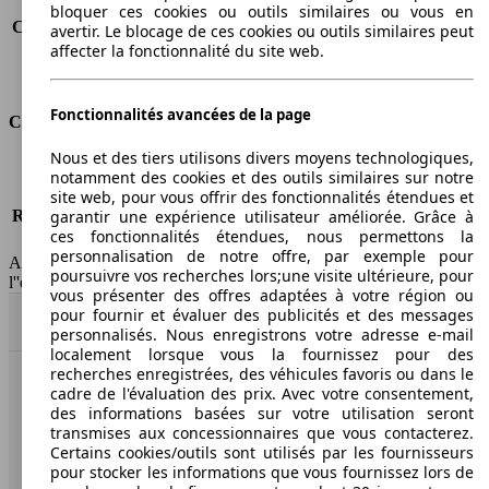
Consommation (route)
7.6 l/100km
bloquer ces cookies ou outils similaires ou vous en
Consommation (combinée)*
9.4 l/100km
avertir. Le blocage de ces cookies ou outils similaires peut
affecter la fonctionnalité du site web.
Classe d'émissions
Euro 4
Capacité du réservoir
83 l
Fonctionnalités avancées de la page
Classes d'assurance
Nous et des tiers utilisons divers moyens technologiques,
Tous risques
-
notamment des cookies et des outils similaires sur notre
Risques partiels
-
site web, pour vous offrir des fonctionnalités étendues et
Responsabilité civile
-
garantir une expérience utilisateur améliorée. Grâce à
ces fonctionnalités étendues, nous permettons la
HSN/TSN
MRE16x6Hxxxx/JK09A6
personnalisation de notre offre, par exemple pour
AutoScout24 France SAS décline toute responsabilité concernant
poursuivre vos recherches lors;une visite ultérieure, pour
l''exactitude des indications fournies.
vous présenter des offres adaptées à votre région ou
pour fournir et évaluer des publicités et des messages
Haut
personnalisés. Nous enregistrons votre adresse e-mail
localement lorsque vous la fournissez pour des
recherches enregistrées, des véhicules favoris ou dans le
cadre de l'évaluation des prix. Avec votre consentement,
AutoScout24: la plus grande plateforme en ligne de
des informations basées sur votre utilisation seront
voitures en Europe
transmises aux concessionnaires que vous contacterez.
Certains cookies/outils sont utilisés par les fournisseurs
AutoScout24
pour stocker les informations que vous fournissez lors de