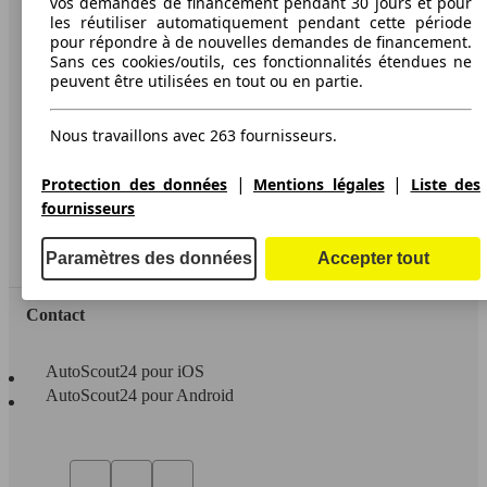
vos demandes de financement pendant 30 jours et pour
les réutiliser automatiquement pendant cette période
A propos d'AutoScout24
pour répondre à de nouvelles demandes de financement.
Sans ces cookies/outils, ces fonctionnalités étendues ne
Conditions d'utilisation
peuvent être utilisées en tout ou en partie.
Informations légales
Nous travaillons avec 263 fournisseurs.
Protection des données
Accessibility Statement
|
|
Protection des données
Mentions légales
Liste des
fournisseurs
Service
Espace Pro
Paramètres des données
Accepter tout
Contact
AutoScout24 pour iOS
AutoScout24 pour Android