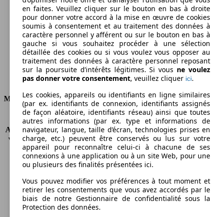
en faites. Veuillez cliquer sur le bouton en bas à droite
Émissions de CO2 (combinées)*
pour donner votre accord à la mise en œuvre de cookies
soumis à consentement et au traitement des données à
caractère personnel y afférent ou sur le bouton en bas à
gauche si vous souhaitez procéder à une sélection
détaillée des cookies ou si vous voulez vous opposer au
traitement des données à caractère personnel reposant
Ø 9.4 l/100km
sur la poursuite d’intérêts légitimes. Si vous
ne voulez
pas donner votre consentement
, veuillez cliquer
.
ici
Consommation
Les cookies, appareils ou identifiants en ligne similaires
Moteur et Puissance
(par ex. identifiants de connexion, identifiants assignés
de façon aléatoire, identifiants réseau) ainsi que toutes
KW (CH)
102 kW (140 PS)
autres informations (par ex. type et informations de
navigateur, langue, taille d’écran, technologies prises en
Accélération (0-100 km/h)
12.5s
charge, etc.) peuvent être conservés ou lus sur votre
Vitesse maximale (km/h)
185 km/h
appareil pour reconnaître celui-ci à chacune de ses
Nombre de vitesses
6
connexions à une application ou à un site Web, pour une
Couple
190 nm
ou plusieurs des finalités présentées ici.
Cylindrée
1998 ccm
Vous pouvez modifier vos préférences à tout moment et
Carburant
Essence
retirer les consentements que vous avez accordés par le
Cylindres
4
biais de notre Gestionnaire de confidentialité sous la
Transmission
Boîte manuelle
Protection des données.
Type de traction
Traction avant