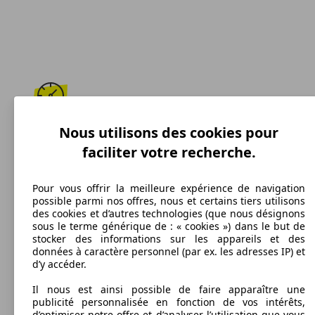
185 km/h
Nous utilisons des cookies pour
faciliter votre recherche.
Vitesse maximale
Pour vous offrir la meilleure expérience de navigation
possible parmi nos offres, nous et certains tiers utilisons
des cookies et d’autres technologies (que nous désignons
Essence
sous le terme générique de : « cookies ») dans le but de
stocker des informations sur les appareils et des
Carburant
données à caractère personnel (par ex. les adresses IP) et
d’y accéder.
Il nous est ainsi possible de faire apparaître une
publicité personnalisée en fonction de vos intérêts,
224 g/km
d’optimiser notre offre et d’analyser l’utilisation que vous