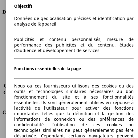
Objectifs
Dimensions
Données de géolocalisation précises et identification par
analyse de l’appareil
Longueur
4661 mm
Hauteur
1860 mm
Largeur
1860 mm
Publicités et contenu personnalisés, mesure de
performance des publicités et du contenu, études
Empattement
2803 mm
d’audience et développement de services
Poids maximum
2435 kg
Charge maximale
770 kg
Portes
5
Fonctions essentielles de la page
Sièges
5
Charge sur toit
-
Nous ou ces fournisseurs utilisons des cookies ou des
Capacité de remorquage (sans freins)
750 kg
outils et technologies similaires nécessaires au bon
Capacité de remorquage (avec freins)
1800 kg
fonctionnement du site et à ses fonctionnalités
Volume du coffre
291 - 2860 l
essentielles. Ils sont généralement utilisés en réponse à
l'activité de l'utilisateur pour activer des fonctions
Consommation
importantes telles que la définition et la gestion des
informations de connexion ou des préférences de
confidentialité. L'utilisation de ces cookies ou
Émissions de CO2*
224 g/km (komb.)
technologies similaires ne peut généralement pas être
Consommation (ville)
12.6 l/100km
désactivée. Cependant, certains navigateurs peuvent