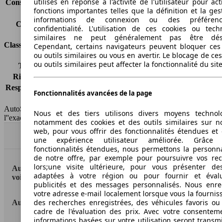
utilisés en réponse à l'activité de l'utilisateur pour ac
Consommation (combinée)*
9.4 l/100km
fonctions importantes telles que la définition et la ges
Classe d'émissions
Euro 4
informations de connexion ou des préféren
Capacité du réservoir
83 l
confidentialité. L'utilisation de ces cookies ou tech
similaires ne peut généralement pas être désa
Classes d'assurance
Cependant, certains navigateurs peuvent bloquer ces
ou outils similaires ou vous en avertir. Le blocage de ce
ou outils similaires peut affecter la fonctionnalité du sit
Tous risques
-
Risques partiels
-
Responsabilité civile
-
Fonctionnalités avancées de la page
HSN/TSN
MRE16x6Hxxxx/JK09A6
AutoScout24 France SAS décline toute responsabilité concernant
Nous et des tiers utilisons divers moyens technol
l''exactitude des indications fournies.
notamment des cookies et des outils similaires sur no
web, pour vous offrir des fonctionnalités étendues et 
Haut
une expérience utilisateur améliorée. Grâc
fonctionnalités étendues, nous permettons la personna
de notre offre, par exemple pour poursuivre vos re
lors;une visite ultérieure, pour vous présenter de
AutoScout24: la plus grande plateforme en ligne de
adaptées à votre région ou pour fournir et éval
voitures en Europe
publicités et des messages personnalisés. Nous enre
votre adresse e-mail localement lorsque vous la fournis
des recherches enregistrées, des véhicules favoris ou
AutoScout24
cadre de l'évaluation des prix. Avec votre consentem
informations basées sur votre utilisation seront transm