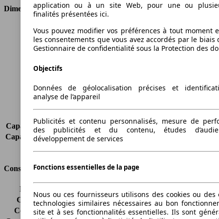
application ou à un site Web, pour une ou plusie
Dimensions
finalités présentées ici.
Longueur
4656 mm
Vous pouvez modifier vos préférences à tout moment et
les consentements que vous avez accordés par le biais 
Hauteur
1728 mm
Gestionnaire de confidentialité sous la Protection des d
Largeur
1860 mm
Empattement
2803 mm
Objectifs
Poids maximum
2435 kg
Charge maximale
770 kg
Données de géolocalisation précises et identifica
Portes
5
analyse de l’appareil
Sièges
5
Charge sur toit
-
Publicités et contenu personnalisés, mesure de per
Capacité de remorquage (sans freins)
750 kg
des publicités et du contenu, études d’audi
Capacité de remorquage (avec freins)
1800 kg
développement de services
Volume du coffre
291 - 2860 l
Fonctions essentielles de la page
Consommation
Émissions de CO2*
223 g/km (komb.)
Nous ou ces fournisseurs utilisons des cookies ou des o
Consommation (ville)
12.7 l/100km
technologies similaires nécessaires au bon fonctionn
Consommation (route)
7.5 l/100km
site et à ses fonctionnalités essentielles. Ils sont gén