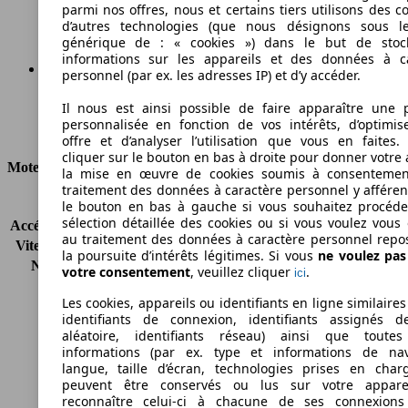
Émissions de CO2 (combinées)*
parmi nos offres, nous et certains tiers utilisons des c
d’autres technologies (que nous désignons sous l
générique de : « cookies ») dans le but de stoc
informations sur les appareils et des données à c
personnel (par ex. les adresses IP) et d’y accéder.
Ø 9.4 l/100km
Il nous est ainsi possible de faire apparaître une p
personnalisée en fonction de vos intérêts, d’optimis
Consommation
offre et d’analyser l’utilisation que vous en faites. 
cliquer sur le bouton en bas à droite pour donner votre 
Moteur et Puissance
la mise en œuvre de cookies soumis à consentemen
traitement des données à caractère personnel y afféren
KW (CH)
100 kW (138 PS)
le bouton en bas à gauche si vous souhaitez procéd
sélection détaillée des cookies ou si vous voulez vous
Accélération (0-100 km/h)
12.5s
au traitement des données à caractère personnel repo
Vitesse maximale (km/h)
185 km/h
la poursuite d’intérêts légitimes. Si vous
ne voulez pa
Nombre de vitesses
6
votre consentement
, veuillez cliquer
.
ici
Couple
191 nm
Les cookies, appareils ou identifiants en ligne similaires
Cylindrée
1998 ccm
identifiants de connexion, identifiants assignés 
Carburant
Essence
aléatoire, identifiants réseau) ainsi que toutes
Cylindres
4
informations (par ex. type et informations de nav
Transmission
Boîte manuelle
langue, taille d’écran, technologies prises en charg
peuvent être conservés ou lus sur votre appare
Type de traction
Traction avant
reconnaître celui-ci à chacune de ses connexion