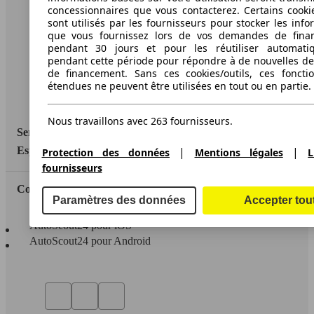
A propos d'AutoScout24
concessionnaires que vous contacterez. Certains cookie
sont utilisés par les fournisseurs pour stocker les info
Conditions d'utilisation
que vous fournissez lors de vos demandes de fina
pendant 30 jours et pour les réutiliser automati
Informations légales
pendant cette période pour répondre à de nouvelles 
de financement. Sans ces cookies/outils, ces fonctio
Protection des données
étendues ne peuvent être utilisées en tout ou en partie.
Accessibility Statement
Nous travaillons avec 263 fournisseurs.
Service
|
|
Espace Pro
Protection des données
Mentions légales
L
fournisseurs
Contact
Paramètres des données
Accepter tou
AutoScout24 pour iOS
AutoScout24 pour Android