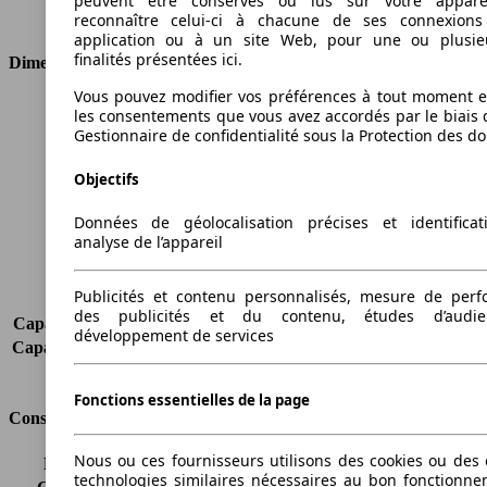
peuvent être conservés ou lus sur votre appare
Type de traction
Traction avant
reconnaître celui-ci à chacune de ses connexion
application ou à un site Web, pour une ou plusie
finalités présentées ici.
Dimensions
Vous pouvez modifier vos préférences à tout moment et
Longueur
4656 mm
les consentements que vous avez accordés par le biais 
Hauteur
1728 mm
Gestionnaire de confidentialité sous la Protection des d
Largeur
1860 mm
Objectifs
Empattement
2803 mm
Poids maximum
2545 kg
Données de géolocalisation précises et identifica
Charge maximale
775 kg
analyse de l’appareil
Portes
5
Sièges
6
Publicités et contenu personnalisés, mesure de per
Charge sur toit
-
des publicités et du contenu, études d’audi
Capacité de remorquage (sans freins)
750 kg
développement de services
Capacité de remorquage (avec freins)
2000 kg
Volume du coffre
291 - 2860 l
Fonctions essentielles de la page
Consommation
Nous ou ces fournisseurs utilisons des cookies ou des o
Émissions de CO2*
289 g/km (komb.)
technologies similaires nécessaires au bon fonctionn