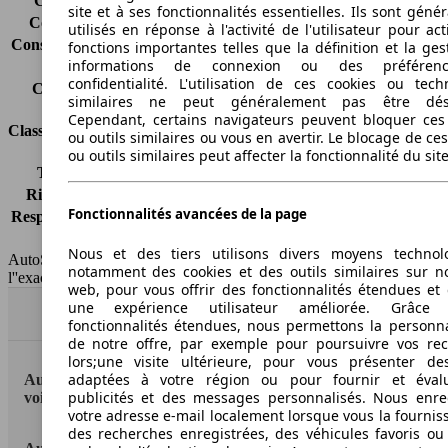
Consommation (ville)
17.2 l/100km
site et à ses fonctionnalités essentielles. Ils sont gén
Consommation (route)
9.0 l/100km
utilisés en réponse à l'activité de l'utilisateur pour ac
Consommation (combinée)*
12.0 l/100km
fonctions importantes telles que la définition et la ges
informations de connexion ou des préféren
Classe d'émissions
Euro 4
confidentialité. L'utilisation de ces cookies ou tech
Capacité du réservoir
83 l
similaires ne peut généralement pas être désa
Cependant, certains navigateurs peuvent bloquer ces
Classes d'assurance
ou outils similaires ou vous en avertir. Le blocage de ce
ou outils similaires peut affecter la fonctionnalité du sit
Tous risques
-
Risques partiels
-
Fonctionnalités avancées de la page
Responsabilité civile
-
HSN/TSN
MRE39x6Hxxxx/JK00BB
Nous et des tiers utilisons divers moyens technol
AutoScout24 France SAS décline toute responsabilité concernant
notamment des cookies et des outils similaires sur no
l''exactitude des indications fournies.
web, pour vous offrir des fonctionnalités étendues et 
une expérience utilisateur améliorée. Grâc
Haut
fonctionnalités étendues, nous permettons la personna
de notre offre, par exemple pour poursuivre vos re
lors;une visite ultérieure, pour vous présenter de
adaptées à votre région ou pour fournir et éval
AutoScout24: la plus grande plateforme en ligne de
publicités et des messages personnalisés. Nous enre
voitures en Europe
votre adresse e-mail localement lorsque vous la fournis
des recherches enregistrées, des véhicules favoris ou