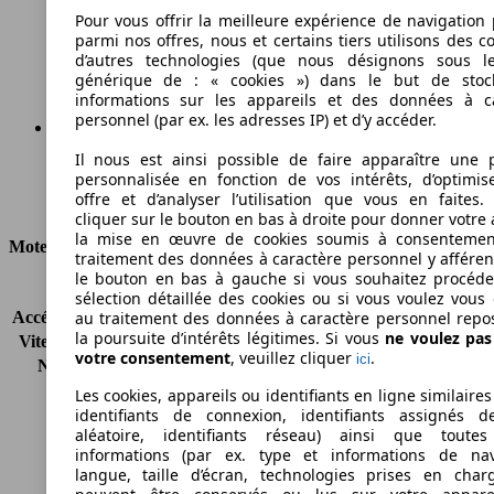
289 g/km
Pour vous offrir la meilleure expérience de navigation 
parmi nos offres, nous et certains tiers utilisons des c
Émissions de CO2 (combinées)*
d’autres technologies (que nous désignons sous l
générique de : « cookies ») dans le but de stoc
informations sur les appareils et des données à c
personnel (par ex. les adresses IP) et d’y accéder.
Il nous est ainsi possible de faire apparaître une p
Ø 12.0 l/100km
personnalisée en fonction de vos intérêts, d’optimis
offre et d’analyser l’utilisation que vous en faites. 
Consommation
cliquer sur le bouton en bas à droite pour donner votre 
la mise en œuvre de cookies soumis à consentemen
Moteur et Puissance
traitement des données à caractère personnel y afféren
le bouton en bas à gauche si vous souhaitez procéd
KW (CH)
177 kW (243 PS)
sélection détaillée des cookies ou si vous voulez vous
Accélération (0-100 km/h)
8.1s
au traitement des données à caractère personnel repo
la poursuite d’intérêts légitimes. Si vous
ne voulez pa
Vitesse maximale (km/h)
225 km/h
votre consentement
, veuillez cliquer
.
ici
Nombre de vitesses
5
Couple
330 nm
Les cookies, appareils ou identifiants en ligne similaires
Cylindrée
3498 ccm
identifiants de connexion, identifiants assignés 
aléatoire, identifiants réseau) ainsi que toutes
Carburant
Essence
informations (par ex. type et informations de nav
Cylindres
6
langue, taille d’écran, technologies prises en charg
Transmission
Boîte automatique