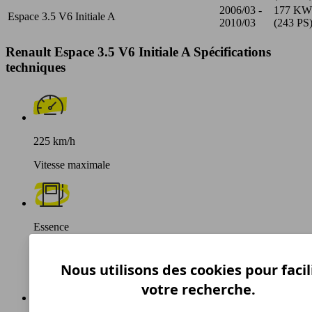
2006/03 -
177 KW
Espace 3.5 V6 Initiale A
2010/03
(243 PS
Renault Espace 3.5 V6 Initiale A Spécifications
techniques
225 km/h
Vitesse maximale
Essence
Carburant
Nous utilisons des cookies pour facil
votre recherche.