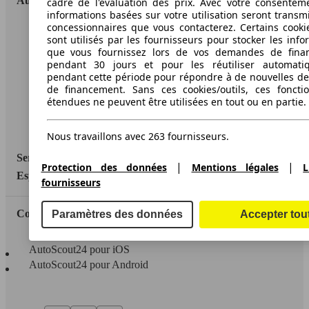
AutoScout24
cadre de l'évaluation des prix. Avec votre consentem
informations basées sur votre utilisation seront transm
concessionnaires que vous contacterez. Certains cookie
A propos d'AutoScout24
sont utilisés par les fournisseurs pour stocker les info
que vous fournissez lors de vos demandes de fina
Conditions d'utilisation
pendant 30 jours et pour les réutiliser automati
pendant cette période pour répondre à de nouvelles 
Informations légales
de financement. Sans ces cookies/outils, ces fonctio
étendues ne peuvent être utilisées en tout ou en partie.
Protection des données
Accessibility Statement
Nous travaillons avec 263 fournisseurs.
Service
|
|
Protection des données
Mentions légales
L
Espace Pro
fournisseurs
Contact
Paramètres des données
Accepter tou
AutoScout24 pour iOS
AutoScout24 pour Android