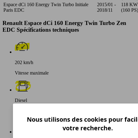
Espace dCi 160 Energy Twin Turbo Initiale
2015/01 -
118 KW
Paris EDC
2018/11
(160 PS
Renault Espace dCi 160 Energy Twin Turbo Zen
EDC Spécifications techniques
202 km/h
Vitesse maximale
Diesel
Carburant
Nous utilisons des cookies pour facil
votre recherche.