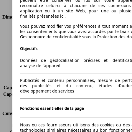
peuvent être conservés ou lus sur votre appare
Type de traction
Traction avant
reconnaître celui-ci à chacune de ses connexion
application ou à un site Web, pour une ou plusie
finalités présentées ici.
Dimensions
Vous pouvez modifier vos préférences à tout moment et
Longueur
4857 mm
les consentements que vous avez accordés par le biais 
Hauteur
1677 mm
Gestionnaire de confidentialité sous la Protection des d
Largeur
1888 mm
Objectifs
Empattement
2884 mm
Poids maximum
2471 kg
Données de géolocalisation précises et identifica
Charge maximale
812 kg
analyse de l’appareil
Portes
5
Sièges
5
Publicités et contenu personnalisés, mesure de per
Charge sur toit
-
des publicités et du contenu, études d’audi
Capacité de remorquage (sans freins)
750 kg
développement de services
Capacité de remorquage (avec freins)
2000 kg
Volume du coffre
247 - 2101 l
Fonctions essentielles de la page
Consommation
Nous ou ces fournisseurs utilisons des cookies ou des o
Émissions de CO2*
120 g/km (komb.)
technologies similaires nécessaires au bon fonctionn