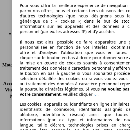
120 g/km
Pour vous offrir la meilleure expérience de navigation 
parmi nos offres, nous et certains tiers utilisons des c
Émissions de CO2 (combinées)*
d’autres technologies (que nous désignons sous l
générique de : « cookies ») dans le but de stoc
informations sur les appareils et des données à c
personnel (par ex. les adresses IP) et d’y accéder.
Il nous est ainsi possible de faire apparaître une p
Ø 4.6 l/100km
personnalisée en fonction de vos intérêts, d’optimis
offre et d’analyser l’utilisation que vous en faites. 
Consommation
cliquer sur le bouton en bas à droite pour donner votre 
la mise en œuvre de cookies soumis à consentemen
Moteur et Puissance
traitement des données à caractère personnel y afféren
le bouton en bas à gauche si vous souhaitez procéd
KW (CH)
118 kW (160 PS)
sélection détaillée des cookies ou si vous voulez vous
Accélération (0-100 km/h)
9.9s
au traitement des données à caractère personnel repo
la poursuite d’intérêts légitimes. Si vous
ne voulez pa
Vitesse maximale (km/h)
202 km/h
votre consentement
, veuillez cliquer
.
ici
Nombre de vitesses
6
Couple
380 nm
Les cookies, appareils ou identifiants en ligne similaires
Cylindrée
1598 ccm
identifiants de connexion, identifiants assignés 
aléatoire, identifiants réseau) ainsi que toutes
Carburant
Diesel
informations (par ex. type et informations de nav
Cylindres
4
langue, taille d’écran, technologies prises en charg
Transmission
Boîte automatique