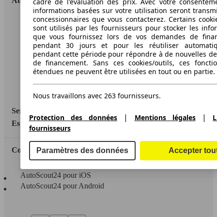
AutoScout24
cadre de l'évaluation des prix. Avec votre consentem
informations basées sur votre utilisation seront transm
concessionnaires que vous contacterez. Certains cookie
A propos d'AutoScout24
sont utilisés par les fournisseurs pour stocker les info
que vous fournissez lors de vos demandes de fina
Conditions d'utilisation
pendant 30 jours et pour les réutiliser automati
pendant cette période pour répondre à de nouvelles 
Informations légales
de financement. Sans ces cookies/outils, ces fonctio
étendues ne peuvent être utilisées en tout ou en partie.
Protection des données
Accessibility Statement
Nous travaillons avec 263 fournisseurs.
Service
|
|
Protection des données
Mentions légales
L
Espace Pro
fournisseurs
Contact
Paramètres des données
Accepter tou
AutoScout24 pour iOS
AutoScout24 pour Android