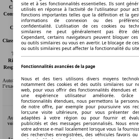
Consommation (ville)
5.0 l/100km
site et à ses fonctionnalités essentielles. Ils sont gén
Consommation (route)
4.4 l/100km
utilisés en réponse à l'activité de l'utilisateur pour ac
Consommation (combinée)*
4.6 l/100km
fonctions importantes telles que la définition et la ges
informations de connexion ou des préféren
Classe d'émissions
Euro 6
confidentialité. L'utilisation de ces cookies ou tech
Capacité du réservoir
58 l
similaires ne peut généralement pas être désa
Cependant, certains navigateurs peuvent bloquer ces
Classes d'assurance
ou outils similaires ou vous en avertir. Le blocage de ce
ou outils similaires peut affecter la fonctionnalité du sit
Tous risques
-
Risques partiels
-
Fonctionnalités avancées de la page
Responsabilité civile
-
HSN/TSN
n.c./RFCJD2A5
Nous et des tiers utilisons divers moyens technol
AutoScout24 France SAS décline toute responsabilité concernant
notamment des cookies et des outils similaires sur no
l''exactitude des indications fournies.
web, pour vous offrir des fonctionnalités étendues et 
une expérience utilisateur améliorée. Grâc
Haut
fonctionnalités étendues, nous permettons la personna
de notre offre, par exemple pour poursuivre vos re
lors;une visite ultérieure, pour vous présenter de
adaptées à votre région ou pour fournir et éval
AutoScout24: la plus grande plateforme en ligne de
publicités et des messages personnalisés. Nous enre
voitures en Europe
votre adresse e-mail localement lorsque vous la fournis
des recherches enregistrées, des véhicules favoris ou