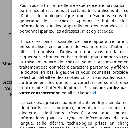
140 g/km
Pour vous offrir la meilleure expérience de navigation 
parmi nos offres, nous et certains tiers utilisons des c
Émissions de CO2 (combinées)*
d’autres technologies (que nous désignons sous l
générique de : « cookies ») dans le but de stoc
informations sur les appareils et des données à c
personnel (par ex. les adresses IP) et d’y accéder.
Il nous est ainsi possible de faire apparaître une p
Ø 6.2 l/100km
personnalisée en fonction de vos intérêts, d’optimis
offre et d’analyser l’utilisation que vous en faites. 
Consommation
cliquer sur le bouton en bas à droite pour donner votre 
la mise en œuvre de cookies soumis à consentemen
Moteur et Puissance
traitement des données à caractère personnel y afféren
le bouton en bas à gauche si vous souhaitez procéd
KW (CH)
147 kW (200 PS)
sélection détaillée des cookies ou si vous voulez vous
Accélération (0-100 km/h)
8.6s
au traitement des données à caractère personnel repo
la poursuite d’intérêts légitimes. Si vous
ne voulez pa
Vitesse maximale (km/h)
211 km/h
votre consentement
, veuillez cliquer
.
ici
Nombre de vitesses
7
Couple
260 nm
Les cookies, appareils ou identifiants en ligne similaires
Cylindrée
1618 ccm
identifiants de connexion, identifiants assignés 
aléatoire, identifiants réseau) ainsi que toutes
Carburant
Essence
informations (par ex. type et informations de nav
Cylindres
4
langue, taille d’écran, technologies prises en charg
Transmission
Boîte automatique