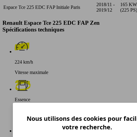
2018/11 -
165 KW
Espace Tce 225 EDC FAP Initiale Paris
2019/12
(225 PS
Renault Espace Tce 225 EDC FAP Zen
Spécifications techniques
224 km/h
Vitesse maximale
Essence
Carburant
Nous utilisons des cookies pour facil
votre recherche.