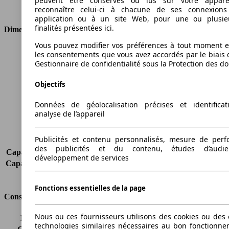
peuvent être conservés ou lus sur votre appare
Type de traction
Traction avant
reconnaître celui-ci à chacune de ses connexion
application ou à un site Web, pour une ou plusie
finalités présentées ici.
Dimensions
Vous pouvez modifier vos préférences à tout moment et
Longueur
4857 mm
les consentements que vous avez accordés par le biais 
Hauteur
1677 mm
Gestionnaire de confidentialité sous la Protection des d
Largeur
1888 mm
Objectifs
Empattement
2884 mm
Poids maximum
2393 kg
Données de géolocalisation précises et identifica
Charge maximale
783 kg
analyse de l’appareil
Portes
5
Sièges
5
Publicités et contenu personnalisés, mesure de per
Charge sur toit
-
des publicités et du contenu, études d’audi
Capacité de remorquage (sans freins)
750 kg
développement de services
Capacité de remorquage (avec freins)
2000 kg
Volume du coffre
247 - 2101 l
Fonctions essentielles de la page
Consommation
Nous ou ces fournisseurs utilisons des cookies ou des o
Émissions de CO2*
168 g/km (komb.)
technologies similaires nécessaires au bon fonctionn