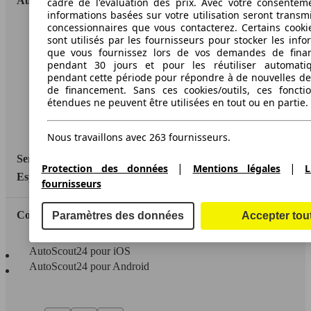
AutoScout24
cadre de l'évaluation des prix. Avec votre consentem
informations basées sur votre utilisation seront transm
concessionnaires que vous contacterez. Certains cookie
A propos d'AutoScout24
sont utilisés par les fournisseurs pour stocker les info
que vous fournissez lors de vos demandes de fina
Conditions d'utilisation
pendant 30 jours et pour les réutiliser automati
pendant cette période pour répondre à de nouvelles 
Informations légales
de financement. Sans ces cookies/outils, ces fonctio
étendues ne peuvent être utilisées en tout ou en partie.
Protection des données
Accessibility Statement
Nous travaillons avec 263 fournisseurs.
Service
|
|
Protection des données
Mentions légales
L
Espace Pro
fournisseurs
Contact
Paramètres des données
Accepter tou
AutoScout24 pour iOS
AutoScout24 pour Android