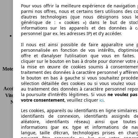
168 g/km
Pour vous offrir la meilleure expérience de navigation 
parmi nos offres, nous et certains tiers utilisons des c
Émissions de CO2 (combinées)*
d’autres technologies (que nous désignons sous l
générique de : « cookies ») dans le but de stoc
informations sur les appareils et des données à c
personnel (par ex. les adresses IP) et d’y accéder.
Il nous est ainsi possible de faire apparaître une p
Ø 7.4 l/100km
personnalisée en fonction de vos intérêts, d’optimis
offre et d’analyser l’utilisation que vous en faites. 
Consommation
cliquer sur le bouton en bas à droite pour donner votre 
la mise en œuvre de cookies soumis à consentemen
Moteur et Puissance
traitement des données à caractère personnel y afféren
le bouton en bas à gauche si vous souhaitez procéd
KW (CH)
165 kW (225 PS)
sélection détaillée des cookies ou si vous voulez vous
Accélération (0-100 km/h)
7.9s
au traitement des données à caractère personnel repo
la poursuite d’intérêts légitimes. Si vous
ne voulez pa
Vitesse maximale (km/h)
224 km/h
votre consentement
, veuillez cliquer
.
ici
Nombre de vitesses
7
Couple
300 nm
Les cookies, appareils ou identifiants en ligne similaires
Cylindrée
1798 ccm
identifiants de connexion, identifiants assignés 
aléatoire, identifiants réseau) ainsi que toutes
Carburant
Essence
informations (par ex. type et informations de nav
Cylindres
4
langue, taille d’écran, technologies prises en charg
Transmission
Boîte automatique