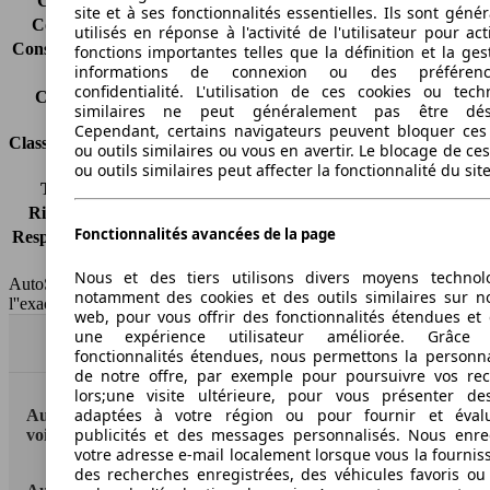
Consommation (ville)
9.2 l/100km
site et à ses fonctionnalités essentielles. Ils sont gén
Consommation (route)
6.3 l/100km
utilisés en réponse à l'activité de l'utilisateur pour ac
Consommation (combinée)*
7.4 l/100km
fonctions importantes telles que la définition et la ges
informations de connexion ou des préféren
Classe d'émissions
Euro 6
confidentialité. L'utilisation de ces cookies ou tech
Capacité du réservoir
58 l
similaires ne peut généralement pas être désa
Cependant, certains navigateurs peuvent bloquer ces
Classes d'assurance
ou outils similaires ou vous en avertir. Le blocage de ce
ou outils similaires peut affecter la fonctionnalité du sit
Tous risques
-
Risques partiels
-
Fonctionnalités avancées de la page
Responsabilité civile
-
HSN/TSN
n.c./RFCJE2M1B
Nous et des tiers utilisons divers moyens technol
AutoScout24 France SAS décline toute responsabilité concernant
notamment des cookies et des outils similaires sur no
l''exactitude des indications fournies.
web, pour vous offrir des fonctionnalités étendues et 
une expérience utilisateur améliorée. Grâc
Haut
fonctionnalités étendues, nous permettons la personna
de notre offre, par exemple pour poursuivre vos re
lors;une visite ultérieure, pour vous présenter de
adaptées à votre région ou pour fournir et éval
AutoScout24: la plus grande plateforme en ligne de
publicités et des messages personnalisés. Nous enre
voitures en Europe
votre adresse e-mail localement lorsque vous la fournis
des recherches enregistrées, des véhicules favoris ou