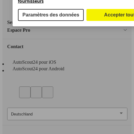
fournisseurs
Accessibility Statement
Paramètres des données
Accepter tou
Service
Espace Pro
Contact
AutoScout24 pour iOS
AutoScout24 pour Android