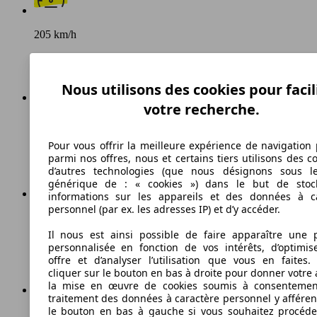
205 km/h
Vitesse maximale
Nous utilisons des cookies pour facil
votre recherche.
Diesel
Pour vous offrir la meilleure expérience de navigation 
Carburant
parmi nos offres, nous et certains tiers utilisons des c
d’autres technologies (que nous désignons sous l
générique de : « cookies ») dans le but de stoc
informations sur les appareils et des données à c
personnel (par ex. les adresses IP) et d’y accéder.
174 g/km
Il nous est ainsi possible de faire apparaître une p
Émissions de CO2 (combinées)*
personnalisée en fonction de vos intérêts, d’optimis
offre et d’analyser l’utilisation que vous en faites. 
cliquer sur le bouton en bas à droite pour donner votre 
la mise en œuvre de cookies soumis à consentemen
traitement des données à caractère personnel y afféren
le bouton en bas à gauche si vous souhaitez procéd
Ø 6.4 l/100km