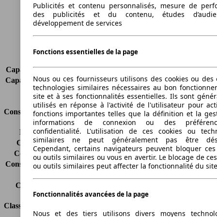
Publicités et contenu personnalisés, mesure de per
Empattement
2703 mm
des publicités et du contenu, études d’audi
Poids maximum
2050 kg
développement de services
Charge maximale
450 kg
Portes
4
Sièges
5
Fonctions essentielles de la page
Charge sur toit
-
Capacité de remorquage (sans freins)
750 kg
Nous ou ces fournisseurs utilisons des cookies ou des o
Capacité de remorquage (avec freins)
1800 kg
technologies similaires nécessaires au bon fonctionn
Volume du coffre
500 l
site et à ses fonctionnalités essentielles. Ils sont gén
utilisés en réponse à l'activité de l'utilisateur pour ac
Consommation
fonctions importantes telles que la définition et la ges
informations de connexion ou des préféren
confidentialité. L'utilisation de ces cookies ou tech
Émissions de CO2*
174 g/km (komb.)
similaires ne peut généralement pas être désa
Consommation (ville)
8.6 l/100km
Cependant, certains navigateurs peuvent bloquer ces
Consommation (route)
5.2 l/100km
ou outils similaires ou vous en avertir. Le blocage de ce
Consommation (combinée)*
6.4 l/100km
ou outils similaires peut affecter la fonctionnalité du sit
Classe d'émissions
pas d'information
Capacité du réservoir
75 l
Fonctionnalités avancées de la page
Classes d'assurance
Nous et des tiers utilisons divers moyens technol