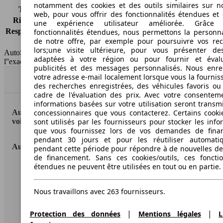
notamment des cookies et des outils similaires sur no
Tous risques
-
web, pour vous offrir des fonctionnalités étendues et 
Risques partiels
-
une expérience utilisateur améliorée. Grâc
Responsabilité civile
-
fonctionnalités étendues, nous permettons la personna
de notre offre, par exemple pour poursuivre vos re
HSN/TSN
MSA56x2Cxxxx/n.c.
lors;une visite ultérieure, pour vous présenter de
AutoScout24 France SAS décline toute responsabilité concernant
adaptées à votre région ou pour fournir et éval
l''exactitude des indications fournies.
publicités et des messages personnalisés. Nous enre
votre adresse e-mail localement lorsque vous la fournis
Haut
des recherches enregistrées, des véhicules favoris ou
cadre de l'évaluation des prix. Avec votre consentem
informations basées sur votre utilisation seront transm
AutoScout24: la plus grande plateforme en ligne de
concessionnaires que vous contacterez. Certains cookie
voitures en Europe
sont utilisés par les fournisseurs pour stocker les info
que vous fournissez lors de vos demandes de fina
pendant 30 jours et pour les réutiliser automati
AutoScout24
pendant cette période pour répondre à de nouvelles 
de financement. Sans ces cookies/outils, ces fonctio
étendues ne peuvent être utilisées en tout ou en partie.
A propos d'AutoScout24
Conditions d'utilisation
Nous travaillons avec 263 fournisseurs.
Informations légales
|
|
Protection des données
Mentions légales
L
Protection des données