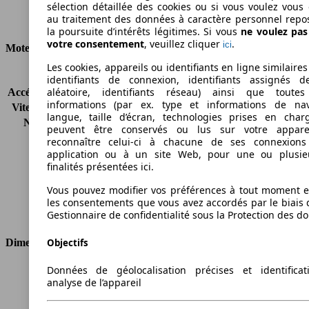
sélection détaillée des cookies ou si vous voulez vous
au traitement des données à caractère personnel repo
Consommation
la poursuite d’intérêts légitimes. Si vous
ne voulez pa
votre consentement
, veuillez cliquer
.
ici
Moteur et Puissance
Les cookies, appareils ou identifiants en ligne similaires
KW (CH)
110 kW (150 PS)
identifiants de connexion, identifiants assignés 
aléatoire, identifiants réseau) ainsi que toutes
Accélération (0-100 km/h)
10.1s
informations (par ex. type et informations de nav
Vitesse maximale (km/h)
205 km/h
langue, taille d’écran, technologies prises en charg
Nombre de vitesses
5
peuvent être conservés ou lus sur votre appare
Couple
320 nm
reconnaître celui-ci à chacune de ses connexion
Cylindrée
1910 ccm
application ou à un site Web, pour une ou plusie
finalités présentées ici.
Carburant
Diesel
Cylindres
4
Vous pouvez modifier vos préférences à tout moment et
Transmission
Boîte manuelle
les consentements que vous avez accordés par le biais 
Type de traction
Traction avant
Gestionnaire de confidentialité sous la Protection des d
Dimensions
Objectifs
Données de géolocalisation précises et identifica
Longueur
4836 mm
analyse de l’appareil
Hauteur
1448 mm
Largeur
1792 mm