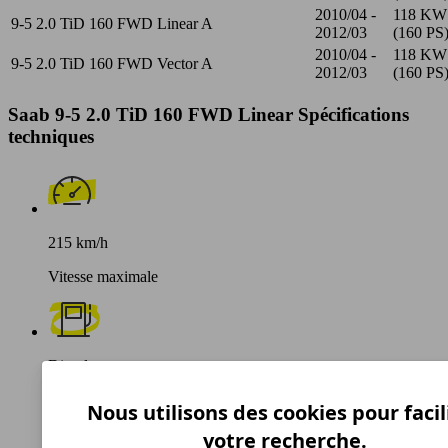
2010/04 -
118 KW
9-5 2.0 TiD 160 FWD Linear A
2012/03
(160 PS
2010/04 -
118 KW
9-5 2.0 TiD 160 FWD Vector A
2012/03
(160 PS
Saab 9-5 2.0 TiD 160 FWD Linear Spécifications
techniques
215 km/h
Vitesse maximale
Diesel
Carburant
Nous utilisons des cookies pour facil
votre recherche.