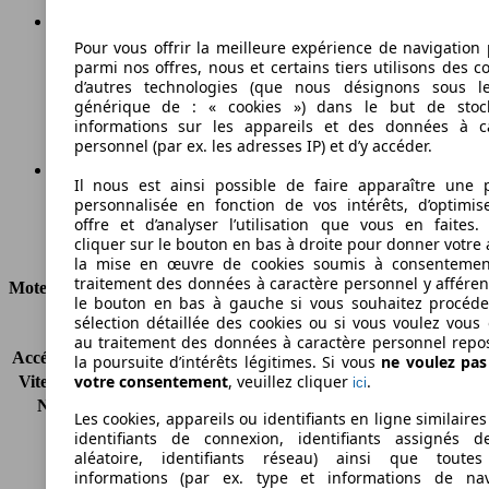
Pour vous offrir la meilleure expérience de navigation 
139 g/km
parmi nos offres, nous et certains tiers utilisons des c
d’autres technologies (que nous désignons sous l
Émissions de CO2 (combinées)*
générique de : « cookies ») dans le but de stoc
informations sur les appareils et des données à c
personnel (par ex. les adresses IP) et d’y accéder.
Il nous est ainsi possible de faire apparaître une p
personnalisée en fonction de vos intérêts, d’optimis
Ø 5.3 l/100km
offre et d’analyser l’utilisation que vous en faites. 
cliquer sur le bouton en bas à droite pour donner votre 
Consommation
la mise en œuvre de cookies soumis à consentemen
traitement des données à caractère personnel y afféren
Moteur et Puissance
le bouton en bas à gauche si vous souhaitez procéd
sélection détaillée des cookies ou si vous voulez vous
KW (CH)
118 kW (160 PS)
au traitement des données à caractère personnel repo
Accélération (0-100 km/h)
9.9s
la poursuite d’intérêts légitimes. Si vous
ne voulez pa
votre consentement
, veuillez cliquer
.
Vitesse maximale (km/h)
215 km/h
ici
Nombre de vitesses
6
Les cookies, appareils ou identifiants en ligne similaires
Couple
350 nm
identifiants de connexion, identifiants assignés 
Cylindrée
1956 ccm
aléatoire, identifiants réseau) ainsi que toutes
informations (par ex. type et informations de nav
Carburant
Diesel