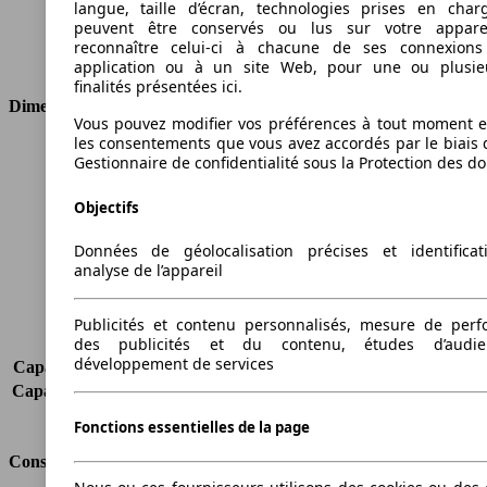
langue, taille d’écran, technologies prises en charg
Cylindres
4
peuvent être conservés ou lus sur votre appare
Transmission
Boîte manuelle
reconnaître celui-ci à chacune de ses connexion
Type de traction
Traction avant
application ou à un site Web, pour une ou plusie
finalités présentées ici.
Dimensions
Vous pouvez modifier vos préférences à tout moment et
les consentements que vous avez accordés par le biais 
Longueur
5008 mm
Gestionnaire de confidentialité sous la Protection des d
Hauteur
1467 mm
Largeur
1868 mm
Objectifs
Empattement
2837 mm
Poids maximum
2180 kg
Données de géolocalisation précises et identifica
analyse de l’appareil
Charge maximale
455 kg
Portes
4
Sièges
5
Publicités et contenu personnalisés, mesure de per
des publicités et du contenu, études d’audi
Charge sur toit
-
développement de services
Capacité de remorquage (sans freins)
-
Capacité de remorquage (avec freins)
1700 kg
Volume du coffre
515 l
Fonctions essentielles de la page
Consommation