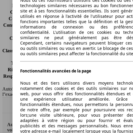
Nous ou ces fournisseurs utilisons des cookies ou des o
technologies similaires nécessaires au bon fonctionn
Émissions de CO2*
139 g/km (komb.)
site et à ses fonctionnalités essentielles. Ils sont gén
Consommation (ville)
6.9 l/100km
utilisés en réponse à l'activité de l'utilisateur pour ac
Consommation (route)
4.3 l/100km
fonctions importantes telles que la définition et la ges
Consommation (combinée)*
5.3 l/100km
informations de connexion ou des préféren
Classe d'émissions
Euro 5
confidentialité. L'utilisation de ces cookies ou tech
similaires ne peut généralement pas être désa
Capacité du réservoir
70 l
Cependant, certains navigateurs peuvent bloquer ces
ou outils similaires ou vous en avertir. Le blocage de ce
Classes d'assurance
ou outils similaires peut affecter la fonctionnalité du sit
Tous risques
-
Risques partiels
-
Fonctionnalités avancées de la page
Responsabilité civile
-
Nous et des tiers utilisons divers moyens technol
HSN/TSN
n.c./n.c.
notamment des cookies et des outils similaires sur no
AutoScout24 France SAS décline toute responsabilité concernant
web, pour vous offrir des fonctionnalités étendues et 
l''exactitude des indications fournies.
une expérience utilisateur améliorée. Grâc
fonctionnalités étendues, nous permettons la personna
Haut
de notre offre, par exemple pour poursuivre vos re
lors;une visite ultérieure, pour vous présenter de
adaptées à votre région ou pour fournir et éval
AutoScout24: la plus grande plateforme en ligne de
publicités et des messages personnalisés. Nous enre
voitures en Europe
votre adresse e-mail localement lorsque vous la fournis