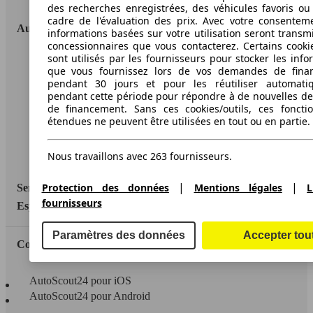
des recherches enregistrées, des véhicules favoris ou
cadre de l'évaluation des prix. Avec votre consentem
AutoScout24
informations basées sur votre utilisation seront transm
concessionnaires que vous contacterez. Certains cookie
sont utilisés par les fournisseurs pour stocker les info
A propos d'AutoScout24
que vous fournissez lors de vos demandes de fina
pendant 30 jours et pour les réutiliser automati
Conditions d'utilisation
pendant cette période pour répondre à de nouvelles 
de financement. Sans ces cookies/outils, ces fonctio
Informations légales
étendues ne peuvent être utilisées en tout ou en partie.
Protection des données
Nous travaillons avec 263 fournisseurs.
Accessibility Statement
|
|
Protection des données
Mentions légales
L
Service
fournisseurs
Espace Pro
Paramètres des données
Accepter tou
Contact
AutoScout24 pour iOS
AutoScout24 pour Android