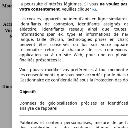
la poursuite d’intérêts légitimes. Si vous
ne voulez pa
Moteur et Puissance
votre consentement
, veuillez cliquer
.
ici
KW (CH)
110 kW (150 PS)
Les cookies, appareils ou identifiants en ligne similaires
identifiants de connexion, identifiants assignés 
Accélération (0-100 km/h)
9.8s
aléatoire, identifiants réseau) ainsi que toutes
Vitesse maximale (km/h)
214 km/h
informations (par ex. type et informations de nav
Nombre de vitesses
5
langue, taille d’écran, technologies prises en charg
Couple
240 nm
peuvent être conservés ou lus sur votre appare
Cylindrée
1985 ccm
reconnaître celui-ci à chacune de ses connexion
application ou à un site Web, pour une ou plusie
Carburant
Essence
finalités présentées ici.
Cylindres
4
Transmission
Boîte manuelle
Vous pouvez modifier vos préférences à tout moment et
Type de traction
Traction avant
les consentements que vous avez accordés par le biais 
Gestionnaire de confidentialité sous la Protection des d
Dimensions
Objectifs
Longueur
4827 mm
Données de géolocalisation précises et identifica
Hauteur
1475 mm
analyse de l’appareil
Largeur
1792 mm
Empattement
2703 mm
Publicités et contenu personnalisés, mesure de per
Poids maximum
1570 kg
des publicités et du contenu, études d’audi