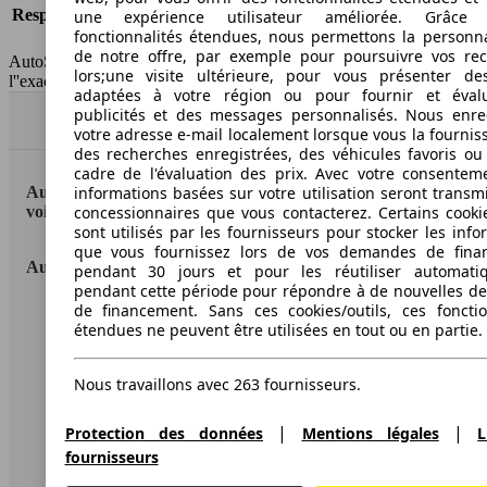
Responsabilité civile
-
une expérience utilisateur améliorée. Grâc
fonctionnalités étendues, nous permettons la personna
HSN/TSN
MSA16x2Cxxxx/n.c.
de notre offre, par exemple pour poursuivre vos re
AutoScout24 France SAS décline toute responsabilité concernant
lors;une visite ultérieure, pour vous présenter de
l''exactitude des indications fournies.
adaptées à votre région ou pour fournir et éval
publicités et des messages personnalisés. Nous enre
Haut
votre adresse e-mail localement lorsque vous la fournis
des recherches enregistrées, des véhicules favoris ou
cadre de l'évaluation des prix. Avec votre consentem
informations basées sur votre utilisation seront transm
AutoScout24: la plus grande plateforme en ligne de
concessionnaires que vous contacterez. Certains cookie
voitures en Europe
sont utilisés par les fournisseurs pour stocker les info
que vous fournissez lors de vos demandes de fina
AutoScout24
pendant 30 jours et pour les réutiliser automati
pendant cette période pour répondre à de nouvelles 
de financement. Sans ces cookies/outils, ces fonctio
A propos d'AutoScout24
étendues ne peuvent être utilisées en tout ou en partie.
Conditions d'utilisation
Nous travaillons avec 263 fournisseurs.
Informations légales
Protection des données
|
|
Protection des données
Mentions légales
L
fournisseurs
Accessibility Statement