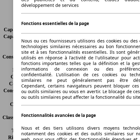
Charge maximale
50 kg
développement de services
Portes
4
Sièges
5
Charge sur toit
100 kg
Fonctions essentielles de la page
Capacité de remorquage (sans freins)
750 kg
Capacité de remorquage (avec freins)
1800 kg
Nous ou ces fournisseurs utilisons des cookies ou des o
Volume du coffre
500 l
technologies similaires nécessaires au bon fonctionn
site et à ses fonctionnalités essentielles. Ils sont gén
Consommation
utilisés en réponse à l'activité de l'utilisateur pour ac
fonctions importantes telles que la définition et la ges
informations de connexion ou des préféren
Émissions de CO2*
214 g/km (komb.)
confidentialité. L'utilisation de ces cookies ou tech
Consommation (ville)
12.6 l/100km
similaires ne peut généralement pas être désa
Consommation (route)
6.9 l/100km
Cependant, certains navigateurs peuvent bloquer ces
Consommation (combinée)*
9.0 l/100km
ou outils similaires ou vous en avertir. Le blocage de ce
ou outils similaires peut affecter la fonctionnalité du sit
Classe d'émissions
pas d'information
Capacité du réservoir
75 l
Fonctionnalités avancées de la page
Classes d'assurance
Nous et des tiers utilisons divers moyens technol
Tous risques
-
notamment des cookies et des outils similaires sur no
Risques partiels
-
web, pour vous offrir des fonctionnalités étendues et 