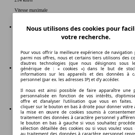
Vitesse maximale
Nous utilisons des cookies pour facil
votre recherche.
Essence
Carburant
Pour vous offrir la meilleure expérience de navigation 
parmi nos offres, nous et certains tiers utilisons des c
d’autres technologies (que nous désignons sous l
générique de : « cookies ») dans le but de stoc
informations sur les appareils et des données à c
214 g/km
personnel (par ex. les adresses IP) et d’y accéder.
Émissions de CO2 (combinées)*
Il nous est ainsi possible de faire apparaître une p
personnalisée en fonction de vos intérêts, d’optimis
offre et d’analyser l’utilisation que vous en faites. 
cliquer sur le bouton en bas à droite pour donner votre 
la mise en œuvre de cookies soumis à consentemen
traitement des données à caractère personnel y afféren
Ø 9.0 l/100km
le bouton en bas à gauche si vous souhaitez procéd
sélection détaillée des cookies ou si vous voulez vous
Consommation
au traitement des données à caractère personnel repo