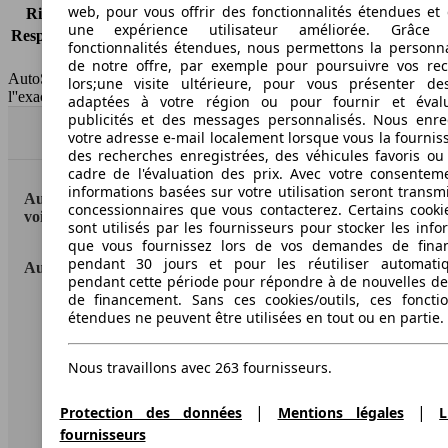
web, pour vous offrir des fonctionnalités étendues et 
Risques partiels
-
une expérience utilisateur améliorée. Grâc
Responsabilité civile
-
fonctionnalités étendues, nous permettons la personna
HSN/TSN
MSA36x2Cxxxx/n.c.
de notre offre, par exemple pour poursuivre vos re
AutoScout24 France SAS décline toute responsabilité concernant
lors;une visite ultérieure, pour vous présenter de
l''exactitude des indications fournies.
adaptées à votre région ou pour fournir et éval
publicités et des messages personnalisés. Nous enre
Haut
votre adresse e-mail localement lorsque vous la fournis
des recherches enregistrées, des véhicules favoris ou
cadre de l'évaluation des prix. Avec votre consentem
informations basées sur votre utilisation seront transm
AutoScout24: la plus grande plateforme en ligne de
concessionnaires que vous contacterez. Certains cookie
voitures en Europe
sont utilisés par les fournisseurs pour stocker les info
que vous fournissez lors de vos demandes de fina
pendant 30 jours et pour les réutiliser automati
AutoScout24
pendant cette période pour répondre à de nouvelles 
de financement. Sans ces cookies/outils, ces fonctio
A propos d'AutoScout24
étendues ne peuvent être utilisées en tout ou en partie.
Conditions d'utilisation
Nous travaillons avec 263 fournisseurs.
Informations légales
|
|
Protection des données
Mentions légales
L
Protection des données
fournisseurs