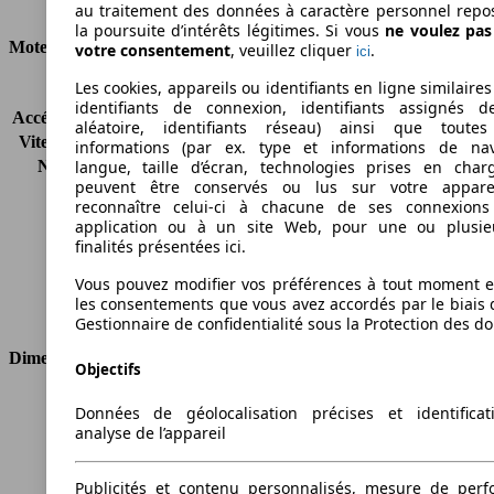
Consommation
au traitement des données à caractère personnel repo
la poursuite d’intérêts légitimes. Si vous
ne voulez pa
Moteur et Puissance
votre consentement
, veuillez cliquer
.
ici
Les cookies, appareils ou identifiants en ligne similaires
KW (CH)
110 kW (150 PS)
identifiants de connexion, identifiants assignés 
Accélération (0-100 km/h)
11.6s
aléatoire, identifiants réseau) ainsi que toutes
Vitesse maximale (km/h)
210 km/h
informations (par ex. type et informations de nav
Nombre de vitesses
5
langue, taille d’écran, technologies prises en charg
peuvent être conservés ou lus sur votre appare
Couple
240 nm
reconnaître celui-ci à chacune de ses connexion
Cylindrée
1985 ccm
application ou à un site Web, pour une ou plusie
Carburant
Essence
finalités présentées ici.
Cylindres
4
Vous pouvez modifier vos préférences à tout moment et
Transmission
Boîte automatique
les consentements que vous avez accordés par le biais 
Type de traction
Traction avant
Gestionnaire de confidentialité sous la Protection des d
Dimensions
Objectifs
Longueur
4827 mm
Données de géolocalisation précises et identifica
Hauteur
1475 mm
analyse de l’appareil
Largeur
1792 mm
Empattement
2703 mm
Publicités et contenu personnalisés, mesure de per