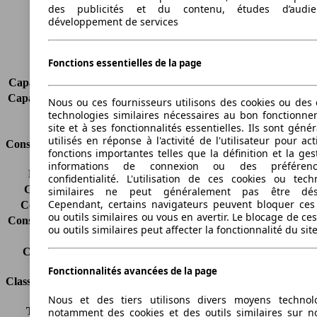
Poids maximum
2050 kg
des publicités et du contenu, études d’audi
Charge maximale
445 kg
développement de services
Portes
4
Sièges
5
Fonctions essentielles de la page
Charge sur toit
-
Capacité de remorquage (sans freins)
750 kg
Capacité de remorquage (avec freins)
1800 kg
Nous ou ces fournisseurs utilisons des cookies ou des o
Volume du coffre
500 l
technologies similaires nécessaires au bon fonctionn
site et à ses fonctionnalités essentielles. Ils sont gén
utilisés en réponse à l'activité de l'utilisateur pour ac
Consommation
fonctions importantes telles que la définition et la ges
informations de connexion ou des préféren
Émissions de CO2*
244 g/km (komb.)
confidentialité. L'utilisation de ces cookies ou tech
Consommation (ville)
14.9 l/100km
similaires ne peut généralement pas être désa
Cependant, certains navigateurs peuvent bloquer ces
Consommation (route)
7.6 l/100km
ou outils similaires ou vous en avertir. Le blocage de ce
Consommation (combinée)*
10.3 l/100km
ou outils similaires peut affecter la fonctionnalité du sit
Classe d'émissions
pas d'information
Capacité du réservoir
75 l
Fonctionnalités avancées de la page
Classes d'assurance
Nous et des tiers utilisons divers moyens technol
Tous risques
-
notamment des cookies et des outils similaires sur no