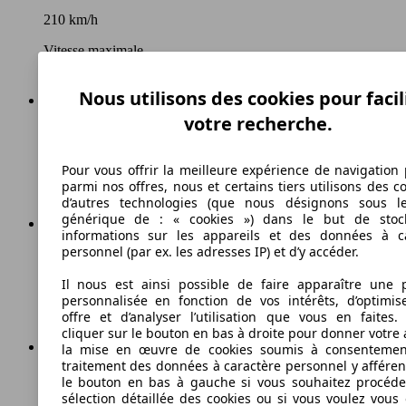
210 km/h
Vitesse maximale
Nous utilisons des cookies pour facil
votre recherche.
Essence
Carburant
Pour vous offrir la meilleure expérience de navigation 
parmi nos offres, nous et certains tiers utilisons des c
d’autres technologies (que nous désignons sous l
générique de : « cookies ») dans le but de stoc
informations sur les appareils et des données à c
personnel (par ex. les adresses IP) et d’y accéder.
244 g/km
Il nous est ainsi possible de faire apparaître une p
Émissions de CO2 (combinées)*
personnalisée en fonction de vos intérêts, d’optimis
offre et d’analyser l’utilisation que vous en faites. 
cliquer sur le bouton en bas à droite pour donner votre 
la mise en œuvre de cookies soumis à consentemen
traitement des données à caractère personnel y afféren
Ø 10.3 l/100km
le bouton en bas à gauche si vous souhaitez procéd
sélection détaillée des cookies ou si vous voulez vous