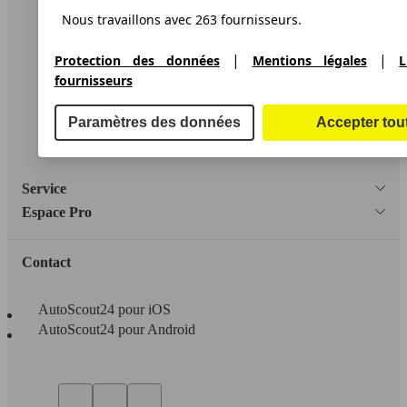
Nous travaillons avec 263 fournisseurs.
A propos d'AutoScout24
Conditions d'utilisation
|
|
Protection des données
Mentions légales
L
fournisseurs
Informations légales
Protection des données
Paramètres des données
Accepter tou
Accessibility Statement
Service
Espace Pro
Contact
AutoScout24 pour iOS
AutoScout24 pour Android