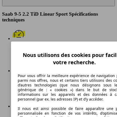
Saab 9-5 2.2 TiD Linear Sport Spécifications
techniques
200 km/h
Nous utilisons des cookies pour facil
Vitesse maximale
votre recherche.
Pour vous offrir la meilleure expérience de navigation 
Diesel
parmi nos offres, nous et certains tiers utilisons des c
d’autres technologies (que nous désignons sous l
Carburant
générique de : « cookies ») dans le but de stoc
informations sur les appareils et des données à c
personnel (par ex. les adresses IP) et d’y accéder.
Il nous est ainsi possible de faire apparaître une p
personnalisée en fonction de vos intérêts, d’optimis
175 g/km