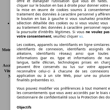
offre et d’analyser l’utilisation que vous en faites. 
cliquer sur le bouton en bas à droite pour donner votre 
Émissions de CO2 (combinées)*
la mise en œuvre de cookies soumis à consentemen
traitement des données à caractère personnel y afféren
le bouton en bas à gauche si vous souhaitez procéd
sélection détaillée des cookies ou si vous voulez vous
au traitement des données à caractère personnel repo
Ø 6.6 l/100km
la poursuite d’intérêts légitimes. Si vous
ne voulez pa
votre consentement
, veuillez cliquer
.
ici
Consommation
Les cookies, appareils ou identifiants en ligne similaires
identifiants de connexion, identifiants assignés 
Moteur et Puissance
aléatoire, identifiants réseau) ainsi que toutes
informations (par ex. type et informations de nav
KW (CH)
88 kW (120 PS)
langue, taille d’écran, technologies prises en charg
Accélération (0-100 km/h)
11.0s
peuvent être conservés ou lus sur votre appare
Vitesse maximale (km/h)
200 km/h
reconnaître celui-ci à chacune de ses connexion
application ou à un site Web, pour une ou plusie
Nombre de vitesses
5
finalités présentées ici.
Couple
280 nm
Cylindrée
2171 ccm
Vous pouvez modifier vos préférences à tout moment et
Carburant
Diesel
les consentements que vous avez accordés par le biais 
Gestionnaire de confidentialité sous la Protection des d
Cylindres
4
Transmission
Boîte manuelle
Objectifs
Type de traction
Traction avant