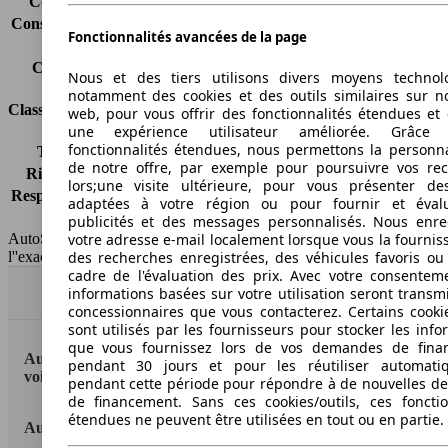
Consommation (route)
5.2 l/100km
Consommation (combinée)*
6.6 l/100km
Fonctionnalités avancées de la page
Classe d'émissions
pas d'information
Capacité du réservoir
75 l
Nous et des tiers utilisons divers moyens technol
notamment des cookies et des outils similaires sur no
Classes d'assurance
web, pour vous offrir des fonctionnalités étendues et 
une expérience utilisateur améliorée. Grâc
fonctionnalités étendues, nous permettons la personna
Tous risques
-
de notre offre, par exemple pour poursuivre vos re
Risques partiels
-
lors;une visite ultérieure, pour vous présenter de
Responsabilité civile
-
adaptées à votre région ou pour fournir et éval
HSN/TSN
MSA54x2Cxxxx/n.c.
publicités et des messages personnalisés. Nous enre
votre adresse e-mail localement lorsque vous la fournis
AutoScout24 France SAS décline toute responsabilité concernant
des recherches enregistrées, des véhicules favoris ou
l''exactitude des indications fournies.
cadre de l'évaluation des prix. Avec votre consentem
informations basées sur votre utilisation seront transm
Haut
concessionnaires que vous contacterez. Certains cookie
sont utilisés par les fournisseurs pour stocker les info
que vous fournissez lors de vos demandes de fina
AutoScout24: la plus grande plateforme en ligne de
pendant 30 jours et pour les réutiliser automati
voitures en Europe
pendant cette période pour répondre à de nouvelles 
de financement. Sans ces cookies/outils, ces fonctio
étendues ne peuvent être utilisées en tout ou en partie.
AutoScout24