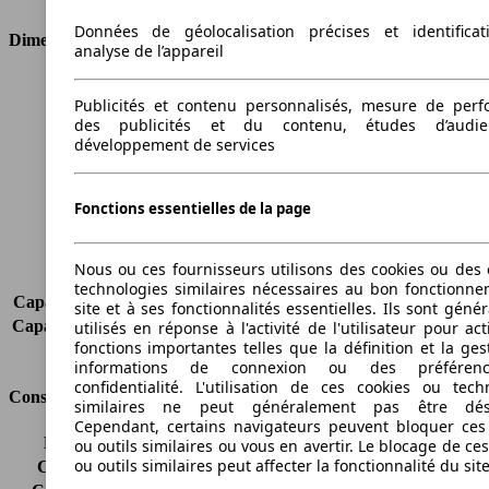
Données de géolocalisation précises et identifica
Dimensions
analyse de l’appareil
Longueur
4827 mm
Publicités et contenu personnalisés, mesure de per
Hauteur
1475 mm
des publicités et du contenu, études d’audi
Largeur
1792 mm
développement de services
Empattement
2703 mm
Poids maximum
1615 kg
Charge maximale
-
Fonctions essentielles de la page
Portes
4
Sièges
5
Nous ou ces fournisseurs utilisons des cookies ou des o
Charge sur toit
-
technologies similaires nécessaires au bon fonctionn
Capacité de remorquage (sans freins)
750 kg
site et à ses fonctionnalités essentielles. Ils sont gén
Capacité de remorquage (avec freins)
1800 kg
utilisés en réponse à l'activité de l'utilisateur pour ac
fonctions importantes telles que la définition et la ges
Volume du coffre
500 l
informations de connexion ou des préféren
confidentialité. L'utilisation de ces cookies ou tech
Consommation
similaires ne peut généralement pas être désa
Cependant, certains navigateurs peuvent bloquer ces
Émissions de CO2*
175 g/km (komb.)
ou outils similaires ou vous en avertir. Le blocage de ce
ou outils similaires peut affecter la fonctionnalité du sit
Consommation (ville)
9.0 l/100km