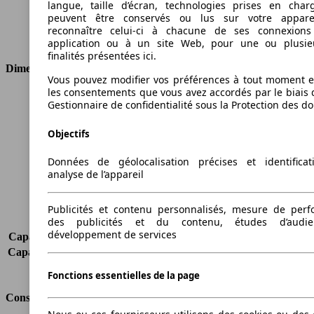
langue, taille d’écran, technologies prises en charg
Cylindres
4
peuvent être conservés ou lus sur votre appare
Transmission
Boîte manuelle
reconnaître celui-ci à chacune de ses connexion
Type de traction
Traction avant
application ou à un site Web, pour une ou plusie
finalités présentées ici.
Dimensions
Vous pouvez modifier vos préférences à tout moment et
les consentements que vous avez accordés par le biais 
Longueur
4841 mm
Gestionnaire de confidentialité sous la Protection des d
Hauteur
1459 mm
Largeur
1792 mm
Objectifs
Empattement
2703 mm
Poids maximum
2110 kg
Données de géolocalisation précises et identifica
analyse de l’appareil
Charge maximale
490 kg
Portes
5
Sièges
5
Publicités et contenu personnalisés, mesure de per
des publicités et du contenu, études d’audi
Charge sur toit
-
développement de services
Capacité de remorquage (sans freins)
750 kg
Capacité de remorquage (avec freins)
1800 kg
Volume du coffre
416 - 1490 l
Fonctions essentielles de la page
Consommation