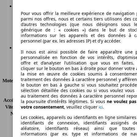
Pour vous offrir la meilleure expérience de navigation 
214 g/km
parmi nos offres, nous et certains tiers utilisons des c
d’autres technologies (que nous désignons sous l
Émissions de CO2 (combinées)*
générique de : « cookies ») dans le but de stoc
informations sur les appareils et des données à c
personnel (par ex. les adresses IP) et d’y accéder.
Il nous est ainsi possible de faire apparaître une p
personnalisée en fonction de vos intérêts, d’optimis
Ø 9.0 l/100km
offre et d’analyser l’utilisation que vous en faites. 
cliquer sur le bouton en bas à droite pour donner votre 
Consommation
la mise en œuvre de cookies soumis à consentemen
traitement des données à caractère personnel y afféren
Moteur et Puissance
le bouton en bas à gauche si vous souhaitez procéd
sélection détaillée des cookies ou si vous voulez vous
KW (CH)
110 kW (150 PS)
au traitement des données à caractère personnel repo
Accélération (0-100 km/h)
10.2s
la poursuite d’intérêts légitimes. Si vous
ne voulez pa
votre consentement
, veuillez cliquer
.
Vitesse maximale (km/h)
210 km/h
ici
Nombre de vitesses
5
Les cookies, appareils ou identifiants en ligne similaires
Couple
240 nm
identifiants de connexion, identifiants assignés 
Cylindrée
1985 ccm
aléatoire, identifiants réseau) ainsi que toutes
informations (par ex. type et informations de nav
Carburant
Ethanol