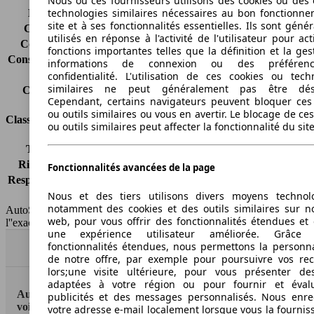
Nous ou ces fournisseurs utilisons des cookies ou des o
technologies similaires nécessaires au bon fonctionn
Émissions de CO2*
214 g/km (komb.)
site et à ses fonctionnalités essentielles. Ils sont gén
Consommation (ville)
12.5 l/100km
utilisés en réponse à l'activité de l'utilisateur pour ac
Consommation (route)
6.9 l/100km
fonctions importantes telles que la définition et la ges
Consommation (combinée)*
9.0 l/100km
informations de connexion ou des préféren
Classe d'émissions
pas d'information
confidentialité. L'utilisation de ces cookies ou tech
similaires ne peut généralement pas être désa
Capacité du réservoir
68 l
Cependant, certains navigateurs peuvent bloquer ces
ou outils similaires ou vous en avertir. Le blocage de ce
Classes d'assurance
ou outils similaires peut affecter la fonctionnalité du sit
Tous risques
-
Risques partiels
-
Fonctionnalités avancées de la page
Responsabilité civile
-
Nous et des tiers utilisons divers moyens technol
HSN/TSN
MSA16x4Cxxxx/n.c.
notamment des cookies et des outils similaires sur no
AutoScout24 France SAS décline toute responsabilité concernant
web, pour vous offrir des fonctionnalités étendues et 
l''exactitude des indications fournies.
une expérience utilisateur améliorée. Grâc
fonctionnalités étendues, nous permettons la personna
Haut
de notre offre, par exemple pour poursuivre vos re
lors;une visite ultérieure, pour vous présenter de
adaptées à votre région ou pour fournir et éval
AutoScout24: la plus grande plateforme en ligne de
publicités et des messages personnalisés. Nous enre
voitures en Europe
votre adresse e-mail localement lorsque vous la fournis