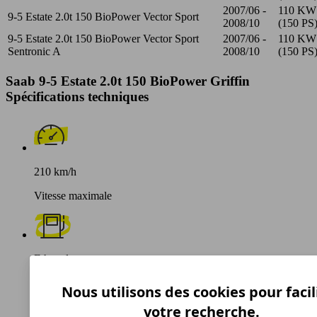
2007/06 -
110 KW
9-5 Estate 2.0t 150 BioPower Vector Sport
2008/10
(150 PS
9-5 Estate 2.0t 150 BioPower Vector Sport
2007/06 -
110 KW
Sentronic A
2008/10
(150 PS
Saab 9-5 Estate 2.0t 150 BioPower Griffin
Spécifications techniques
210 km/h
Vitesse maximale
Ethanol
Carburant
Nous utilisons des cookies pour facil
votre recherche.