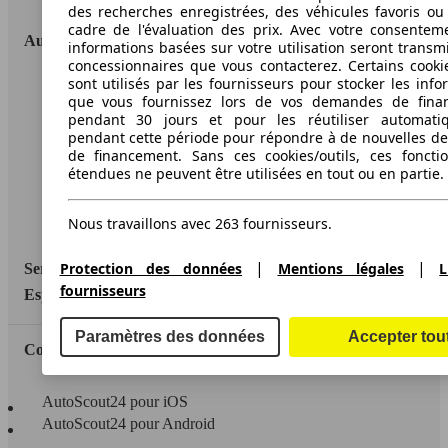
des recherches enregistrées, des véhicules favoris ou
cadre de l'évaluation des prix. Avec votre consentem
AutoScout24
informations basées sur votre utilisation seront transm
concessionnaires que vous contacterez. Certains cookie
sont utilisés par les fournisseurs pour stocker les info
A propos d'AutoScout24
que vous fournissez lors de vos demandes de fina
pendant 30 jours et pour les réutiliser automati
Conditions d'utilisation
pendant cette période pour répondre à de nouvelles 
de financement. Sans ces cookies/outils, ces fonctio
Informations légales
étendues ne peuvent être utilisées en tout ou en partie.
Protection des données
Nous travaillons avec 263 fournisseurs.
Accessibility Statement
|
|
Protection des données
Mentions légales
L
Service
fournisseurs
Espace Pro
Paramètres des données
Accepter tou
Contact
AutoScout24 pour iOS
AutoScout24 pour Android