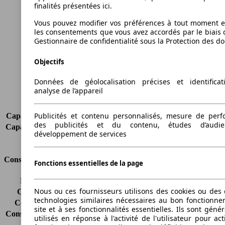
finalités présentées ici.
Longueur
4828 mm
Vous pouvez modifier vos préférences à tout moment et
Hauteur
1501 mm
les consentements que vous avez accordés par le biais 
Largeur
1792 mm
Gestionnaire de confidentialité sous la Protection des d
Empattement
2703 mm
Poids maximum
2060 kg
Objectifs
Charge maximale
300 kg
Données de géolocalisation précises et identifica
Portes
5
analyse de l’appareil
Sièges
5
Charge sur toit
-
Publicités et contenu personnalisés, mesure de per
Capacité de remorquage (sans freins)
750 kg
des publicités et du contenu, études d’audi
Capacité de remorquage (avec freins)
1800 kg
développement de services
Volume du coffre
416 - 1490 l
Consommation
Fonctions essentielles de la page
Émissions de CO2*
214 g/km (komb.)
Nous ou ces fournisseurs utilisons des cookies ou des o
Consommation (ville)
12.9 l/100km
technologies similaires nécessaires au bon fonctionn
Consommation (route)
6.7 l/100km
site et à ses fonctionnalités essentielles. Ils sont gén
Consommation (combinée)*
9.0 l/100km
utilisés en réponse à l'activité de l'utilisateur pour ac
Classe d'émissions
pas d'information