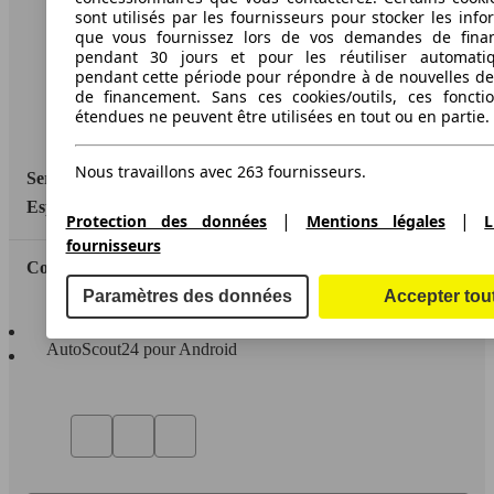
Conditions d'utilisation
sont utilisés par les fournisseurs pour stocker les info
que vous fournissez lors de vos demandes de fina
Informations légales
pendant 30 jours et pour les réutiliser automati
pendant cette période pour répondre à de nouvelles 
Protection des données
de financement. Sans ces cookies/outils, ces fonctio
étendues ne peuvent être utilisées en tout ou en partie.
Accessibility Statement
Nous travaillons avec 263 fournisseurs.
Service
Espace Pro
|
|
Protection des données
Mentions légales
L
fournisseurs
Contact
Paramètres des données
Accepter tou
AutoScout24 pour iOS
AutoScout24 pour Android