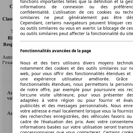
fonctions importantes telles que la définition et la ges
Capacité du réservoir
75 l
informations de connexion ou des préféren
confidentialité. L'utilisation de ces cookies ou tech
similaires ne peut généralement pas être désa
Classes d'assurance
Cependant, certains navigateurs peuvent bloquer ces
ou outils similaires ou vous en avertir. Le blocage de ce
Tous risques
-
ou outils similaires peut affecter la fonctionnalité du sit
Risques partiels
-
Responsabilité civile
-
Fonctionnalités avancées de la page
HSN/TSN
MSA19x4Cxxxx/n.c.
AutoScout24 France SAS décline toute responsabilité concernant
Nous et des tiers utilisons divers moyens technol
l''exactitude des indications fournies.
notamment des cookies et des outils similaires sur no
web, pour vous offrir des fonctionnalités étendues et 
Haut
une expérience utilisateur améliorée. Grâc
fonctionnalités étendues, nous permettons la personna
de notre offre, par exemple pour poursuivre vos re
AutoScout24: la plus grande plateforme en ligne de
lors;une visite ultérieure, pour vous présenter de
voitures en Europe
adaptées à votre région ou pour fournir et éval
publicités et des messages personnalisés. Nous enre
votre adresse e-mail localement lorsque vous la fournis
AutoScout24
des recherches enregistrées, des véhicules favoris ou
cadre de l'évaluation des prix. Avec votre consentem
informations basées sur votre utilisation seront transm
A propos d'AutoScout24
concessionnaires que vous contacterez. Certains cookie