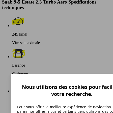
Saab 9-5 Estate 2.3 Turbo Aero Spécifications
techniques
245 km/h
Vitesse maximale
Essence
Carburant
Nous utilisons des cookies pour facil
votre recherche.
214 g/km
Pour vous offrir la meilleure expérience de navigation 
Émissions de CO2 (combinées)*
parmi nos offres, nous et certains tiers utilisons des c