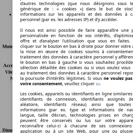
d’autres technologies (que nous désignons sous l
générique de : « cookies ») dans le but de stoc
informations sur les appareils et des données à c
personnel (par ex. les adresses IP) et d’y accéder.
Ø 9.0 l/100km
Il nous est ainsi possible de faire apparaître une p
Consommation
personnalisée en fonction de vos intérêts, d’optimis
offre et d’analyser l’utilisation que vous en faites. 
cliquer sur le bouton en bas à droite pour donner votre 
Moteur et Puissance
la mise en œuvre de cookies soumis à consentemen
traitement des données à caractère personnel y afféren
KW (CH)
183 kW (250 PS)
le bouton en bas à gauche si vous souhaitez procéd
Accélération (0-100 km/h)
7.3s
sélection détaillée des cookies ou si vous voulez vous
Vitesse maximale (km/h)
245 km/h
au traitement des données à caractère personnel repo
la poursuite d’intérêts légitimes. Si vous
ne voulez pa
Nombre de vitesses
5
votre consentement
, veuillez cliquer
.
ici
Couple
350 nm
Cylindrée
2290 ccm
Les cookies, appareils ou identifiants en ligne similaires
Carburant
Essence
identifiants de connexion, identifiants assignés 
aléatoire, identifiants réseau) ainsi que toutes
Cylindres
4
informations (par ex. type et informations de nav
Transmission
Boîte manuelle
langue, taille d’écran, technologies prises en charg
Type de traction
Traction avant
peuvent être conservés ou lus sur votre appare
reconnaître celui-ci à chacune de ses connexion
Dimensions
application ou à un site Web, pour une ou plusie