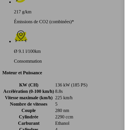
217 g/km
Émissions de CO2 (combinées)*
Ø 9.1 l/100km
Consommation
Moteur et Puissance
KW (CH)
136 kW (185 PS)
Accélération (0-100 km/h)
8.8s
Vitesse maximale (km/h)
225 km/h
Nombre de vitesses
5
Couple
280 nm
Cylindrée
2290 ccm
Carburant
Ethanol
Cylindres
4