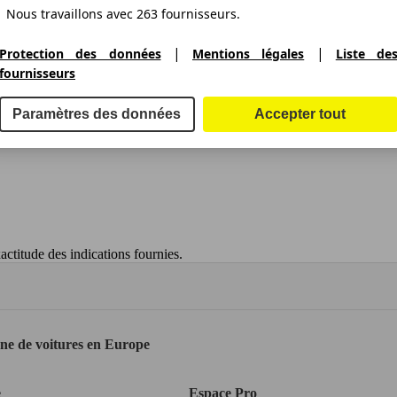
Nous travaillons avec 263 fournisseurs.
|
|
Protection des données
Mentions légales
Liste de
fournisseurs
Paramètres des données
Accepter tout
ctitude des indications fournies.
gne de voitures en Europe
e
Espace Pro