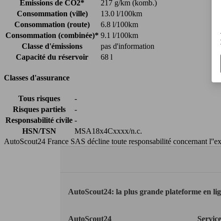
Émissions de CO2*
217 g/km (komb.)
Consommation (ville)
13.0 l/100km
Consommation (route)
6.8 l/100km
Consommation (combinée)*
9.1 l/100km
Classe d'émissions
pas d'information
Capacité du réservoir
68 l
Classes d'assurance
Tous risques
-
Risques partiels
-
Responsabilité civile
-
HSN/TSN
MSA18x4Cxxxx/n.c.
AutoScout24 France SAS décline toute responsabilité concernant l''exa
AutoScout24: la plus grande plateforme en li
AutoScout24
Servic