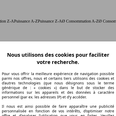
ation Z-A
Puissance A-Z
Puissance Z-A
Ø Consommation A-Z
Ø Consom
abrication
Puissance
Ø Consommation
Nous utilisons des cookies pour faciliter
votre recherche.
10/06
136 KW (185 PS)
9.1 l/100km
10/06
136 KW (185 PS)
10.3 l/100km
Pour vous offrir la meilleure expérience de navigation possible
parmi nos offres, nous et certains tiers utilisons des cookies et
08/10
136 KW (185 PS)
9.1 l/100km
d’autres technologies (que nous désignons sous le terme
08/10
136 KW (185 PS)
10.3 l/100km
générique de : « cookies ») dans le but de stocker des
08/10
136 KW (185 PS)
9.1 l/100km
informations sur les appareils et des données à caractère
08/10
136 KW (185 PS)
10.3 l/100km
personnel (par ex. les adresses IP) et d’y accéder.
Il nous est ainsi possible de faire apparaître une publicité
personnalisée en fonction de vos intérêts, d’optimiser notre
offre et d’analyser l’utilisation que vous en faites. Veuillez