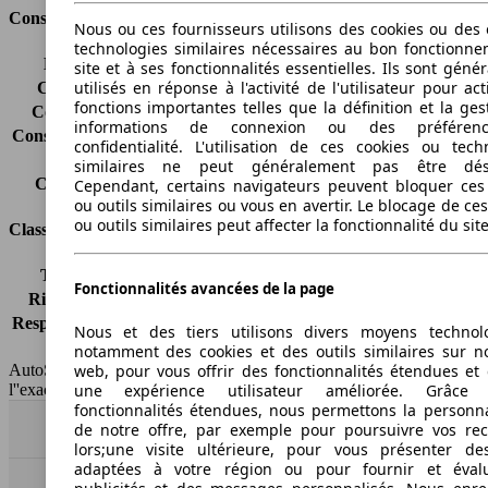
Consommation
Nous ou ces fournisseurs utilisons des cookies ou des o
technologies similaires nécessaires au bon fonctionn
Émissions de CO2*
202 g/km (komb.)
site et à ses fonctionnalités essentielles. Ils sont gén
utilisés en réponse à l'activité de l'utilisateur pour ac
Consommation (ville)
10.3 l/100km
fonctions importantes telles que la définition et la ges
Consommation (route)
6.0 l/100km
informations de connexion ou des préféren
Consommation (combinée)*
7.6 l/100km
confidentialité. L'utilisation de ces cookies ou tech
Classe d'émissions
pas d'information
similaires ne peut généralement pas être désa
Capacité du réservoir
75 l
Cependant, certains navigateurs peuvent bloquer ces
ou outils similaires ou vous en avertir. Le blocage de ce
ou outils similaires peut affecter la fonctionnalité du sit
Classes d'assurance
Tous risques
-
Fonctionnalités avancées de la page
Risques partiels
-
Responsabilité civile
-
Nous et des tiers utilisons divers moyens technol
HSN/TSN
MSA5704CG414/n.c.
notamment des cookies et des outils similaires sur no
web, pour vous offrir des fonctionnalités étendues et 
AutoScout24 France SAS décline toute responsabilité concernant
une expérience utilisateur améliorée. Grâc
l''exactitude des indications fournies.
fonctionnalités étendues, nous permettons la personna
de notre offre, par exemple pour poursuivre vos re
Haut
lors;une visite ultérieure, pour vous présenter de
adaptées à votre région ou pour fournir et éval