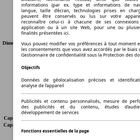
Cylindrée
2958 ccm
informations (par ex. type et informations de nav
Carburant
Diesel
langue, taille d’écran, technologies prises en charg
peuvent être conservés ou lus sur votre appare
Cylindres
6
reconnaître celui-ci à chacune de ses connexion
Transmission
Boîte manuelle
application ou à un site Web, pour une ou plusie
Type de traction
Traction avant
finalités présentées ici.
Dimensions
Vous pouvez modifier vos préférences à tout moment et
les consentements que vous avez accordés par le biais 
Gestionnaire de confidentialité sous la Protection des d
Longueur
4828 mm
Hauteur
1501 mm
Objectifs
Largeur
1792 mm
Empattement
2703 mm
Données de géolocalisation précises et identifica
Poids maximum
1635 kg
analyse de l’appareil
Charge maximale
-
Portes
5
Publicités et contenu personnalisés, mesure de per
Sièges
5
des publicités et du contenu, études d’audi
Charge sur toit
-
développement de services
Capacité de remorquage (sans freins)
750 kg
Capacité de remorquage (avec freins)
1800 kg
Fonctions essentielles de la page
Volume du coffre
416 - 1490 l