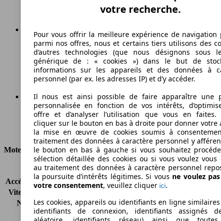
votre recherche.
Pour vous offrir la meilleure expérience de navigation 
parmi nos offres, nous et certains tiers utilisons des c
202 g/km
d’autres technologies (que nous désignons sous l
générique de : « cookies ») dans le but de stoc
Émissions de CO2 (combinées)*
informations sur les appareils et des données à c
personnel (par ex. les adresses IP) et d’y accéder.
Il nous est ainsi possible de faire apparaître une p
personnalisée en fonction de vos intérêts, d’optimis
Ø 7.6 l/100km
offre et d’analyser l’utilisation que vous en faites. 
cliquer sur le bouton en bas à droite pour donner votre 
Consommation
la mise en œuvre de cookies soumis à consentemen
traitement des données à caractère personnel y afféren
le bouton en bas à gauche si vous souhaitez procéd
Moteur et Puissance
sélection détaillée des cookies ou si vous voulez vous
au traitement des données à caractère personnel repo
KW (CH)
129 kW (176 PS)
la poursuite d’intérêts légitimes. Si vous
ne voulez pa
Accélération (0-100 km/h)
9.8s
votre consentement
, veuillez cliquer
.
ici
Vitesse maximale (km/h)
210 km/h
Les cookies, appareils ou identifiants en ligne similaires
Nombre de vitesses
5
identifiants de connexion, identifiants assignés 
Couple
350 nm
aléatoire, identifiants réseau) ainsi que toutes