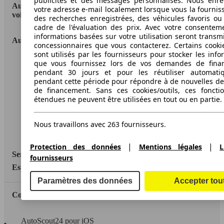
publicités et des messages personnalisés. Nous enre
AutoScout24: la plus grande plateforme en ligne de
votre adresse e-mail localement lorsque vous la fournis
voitures en Europe
des recherches enregistrées, des véhicules favoris ou
cadre de l'évaluation des prix. Avec votre consentem
informations basées sur votre utilisation seront transm
AutoScout24
concessionnaires que vous contacterez. Certains cookie
sont utilisés par les fournisseurs pour stocker les info
que vous fournissez lors de vos demandes de fina
A propos d'AutoScout24
pendant 30 jours et pour les réutiliser automati
Conditions d'utilisation
pendant cette période pour répondre à de nouvelles 
de financement. Sans ces cookies/outils, ces fonctio
Informations légales
étendues ne peuvent être utilisées en tout ou en partie.
Protection des données
Nous travaillons avec 263 fournisseurs.
Accessibility Statement
|
|
Protection des données
Mentions légales
L
Service
fournisseurs
Espace Pro
Paramètres des données
Accepter tou
Contact
AutoScout24 pour iOS