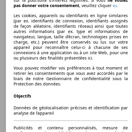
sur la poursuite d’intérêts légitimes. Si vous
ne voulez
pas donner votre consentement
, veuillez cliquer
.
ici
Break
2016 - 2019
SEAT
LEON X-PERIENCE (10/2016-03/2019)
213 KW
Ø 6.
Les cookies, appareils ou identifiants en ligne similaires
Leon 2.0 TSI 290 DSG7
(290 PS)
l/10
Essence
(par ex. identifiants de connexion, identifiants assignés
Dim. (L/l/h):
Leistung
Ver
de façon aléatoire, identifiants réseau) ainsi que toutes
à partir de 4543 x 1816 x 1478 mm
autres informations (par ex. type et informations de
Puissance:
Model Version
navigateur, langue, taille d’écran, technologies prises en
110 - 140 KW (150 - 190 PS)
81 KW
Ø 5.
Leon ST 1.2 TSI 110 Start/Stop
charge, etc.) peuvent être conservés ou lus sur votre
Portes:
(110 PS)
l/10
appareil pour reconnaître celui-ci à chacune de ses
5
connexions à une application ou à un site Web, pour une
Sièges:
Leistung
Ver
ou plusieurs des finalités présentées ici.
5
221 KW
Ø 6.
Leon 2.0 TSI 300
Coffre:
(300 PS)
l/10
85 KW
Ø 4.
Vous pouvez modifier vos préférences à tout moment et
587 - 1470 Litres
Leon 1.6 TDI 115 Start/Stop
(115 PS)
l/10
retirer les consentements que vous avez accordés par le
Capacité de remorquage:
biais de notre Gestionnaire de confidentialité sous la
740 - 2000 kg
Protection des données.
Afficher les variantes
110 KW
Ø 5.
Leon ST 1.4 EcoTSI 150 Start/Stop ACT
(150 PS)
l/10
Objectifs
85 KW
Ø 4.
Leon ST 1.0 EcoTSI 115 Start/Stop DSG7
221 KW
Ø 6.
Données de géolocalisation précises et identification par
(115 PS)
l/10
Leon 2.0 TSI 300 DSG6
(300 PS)
l/10
analyse de l’appareil
85 KW
Ø 4.
Leon 1.6 TDI 115 Start/Stop BVM5
(115 PS)
l/10
Publicités et contenu personnalisés, mesure de
Leon ST 1.4 EcoTSI 150 Start/Stop ACT
110 KW
Ø 5.