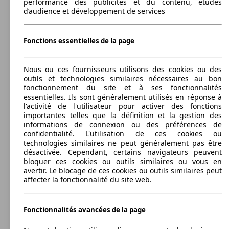
performance des publicités et du contenu, études
4 afficher plus de variantes
DSG7
(150 PS)
l/10
d’audience et développement de services
85 KW
Ø 4.
Leon ST 1.0 TSI 115 Start/Stop BVM6
(115 PS)
l/10
Fonctions essentielles de la page
85 KW
Ø 4.
Leon 1.6 TDI 115 Start/Stop DSG7
(115 PS)
l/10
Nous ou ces fournisseurs utilisons des cookies ou des
outils et technologies similaires nécessaires au bon
110 KW
Ø 5.
Leon ST 1.5 TSI 150 Start/Stop ACT BVM6
fonctionnement du site et à ses fonctionnalités
(150 PS)
l/10
essentielles. Ils sont généralement utilisés en réponse à
Autres
l'activité de l'utilisateur pour activer des fonctions
81 KW
Ø 5.
Leon ST 1.2 TSI 110 Start/Stop
importantes telles que la définition et la gestion des
(110 PS)
l/10
informations de connexion ou des préférences de
Model Version
confidentialité. L'utilisation de ces cookies ou
Break
2014 - 2016
SEAT
LEON SC BUSINESS (01/2014-10/2016)
technologies similaires ne peut généralement pas être
désactivée. Cependant, certains navigateurs peuvent
110 KW
Ø 5.
Essence
Dim. (L/l/h):
bloquer ces cookies ou outils similaires ou vous en
Leon ST 1.5 TSI 150 Start/Stop ACT DSG7
Leistung
Ver
(150 PS)
l/10
à partir de 4228 x 1810 x 1461 mm
avertir. Le blocage de ces cookies ou outils similaires peut
Autres
Puissance:
affecter la fonctionnalité du site web.
Model Version
77 - 110 KW (105 - 150 PS)
Model Version
Portes:
3
Fonctionnalités avancées de la page
Sièges:
Leistung
Ver
5