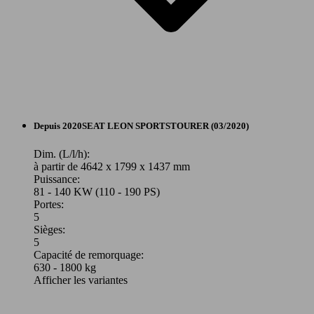
Berline
Depuis 2020
SEAT
LEON SPORTSTOURER (03/2020)
Essence
Dim. (L/l/h):
à partir de 4642 x 1799 x 1437 mm
Puissance:
Model Version
81 - 140 KW (110 - 190 PS)
Portes:
5
Sièges:
Leistung
Ver
5
Capacité de remorquage:
630 - 1800 kg
Afficher les variantes