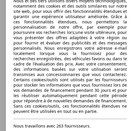
Nous et des tiers utilisons divers moyens technologiques,
Leistung
Ver
Capacité de remorquage:
notamment des cookies et des outils similaires sur notre
132 KW
Ø 6.
590 - 1800 kg
Leon ST 1.8 TSI 180 Start/Stop
96 KW
Ø 3.
site web, pour vous offrir des fonctionnalités étendues et
(180 PS)
l/10
Leon 1.5 TGI 130 Start/Stop BVM6
Afficher les variantes
(130 PS)
l/10
garantir une expérience utilisateur améliorée. Grâce à
ces fonctionnalités étendues, nous permettons la
personnalisation de notre offre, par exemple pour
poursuivre vos recherches lors;une visite ultérieure, pour
vous présenter des offres adaptées à votre région ou
Leon X-Perience 1.8 TSI S/S 180 ch DSG6
132 KW
Ø 6.
pour fournir et évaluer des publicités et des messages
4Drive
(180 PS)
l/10
personnalisés. Nous enregistrons votre adresse e-mail
96 KW
Ø 3.
Leon ST 1.5 TGI 130 Start/Stop BVM6
132 KW
Ø 5.
localement lorsque vous la fournissez pour des
(130 PS)
l/10
Leon ST 1.8 TSI 180 Start/Stop DSG7
96 KW
Ø 3.
(180 PS)
l/10
recherches enregistrées, des véhicules favoris ou dans le
Leon 1.5 TGI 130 Start/Stop DSG7
(130 PS)
l/10
cadre de l'évaluation des prix. Avec votre consentement,
des informations basées sur votre utilisation seront
transmises aux concessionnaires que vous contacterez.
Certains cookies/outils sont utilisés par les fournisseurs
pour stocker les informations que vous fournissez lors de
Leon X-Perience 2.0 TSI 190 ch S/S DSG7
140 KW
Ø 6.
vos demandes de financement pendant 30 jours et pour
Diesel
4Drive
(190 PS)
l/10
96 KW
Ø 3.
les réutiliser automatiquement pendant cette période
Leon ST 1.5 TGI 130 Start/Stop DSG7
140 KW
Ø 6.
(130 PS)
l/10
pour répondre à de nouvelles demandes de financement.
Leon ST 2.0 TSI 190 Start/Stop DSG7
Model Version
(190 PS)
l/10
Sans ces cookies/outils, ces fonctionnalités étendues ne
peuvent être utilisées en tout ou en partie.
Diesel
Nous travaillons avec 263 fournisseurs.
Leistung
Ver
Diesel