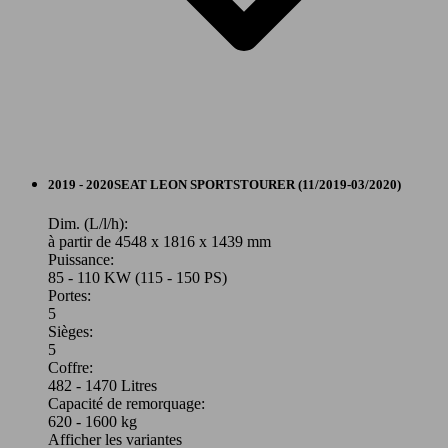
110 KW
Leon 1.5 eTSI Hybrid 150 DSG7
85 KW
(150 PS)
Leon Sportstourer 1.5 TSI 115 BVM6
(115 -
116 PS)
Break
2019 - 2020
SEAT
LEON SPORTSTOURER (11/2019-03/2020)
Essence
Dim. (L/l/h):
à partir de 4548 x 1816 x 1439 mm
140 KW
Puissance:
Model Version
Leon 2.0 TSI 190 DSG7
(190 PS)
85 - 110 KW (115 - 150 PS)
110 KW
Leon Sportstourer 1.5 TSI 150 BVM6
Portes:
(150 PS)
5
Sièges:
Leistung
Ver
5
Coffre:
Autres
482 - 1470 Litres
Capacité de remorquage:
Model Version
620 - 1600 kg
Afficher les variantes
110 KW