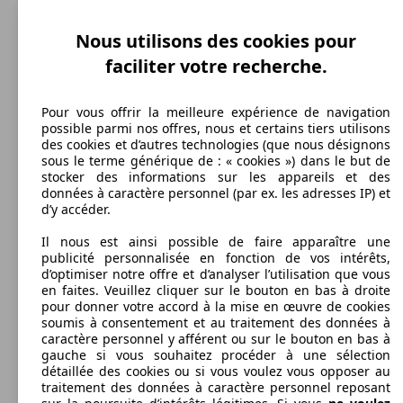
Capacité de remorquage:
132 KW
Ø 6.
590 - 1500 kg
Leon 1.8 TSI 180 Start/Stop
(180 PS)
l/10
Nous utilisons des cookies pour
Afficher les variantes
faciliter votre recherche.
85 KW
Ø 4.
Leon ST 1.0 EcoTSI 115 Start/Stop BVM6
(115 PS)
l/10
96 KW
Ø 3.
Pour vous offrir la meilleure expérience de navigation
Leon 1.5 TGI 130 Start/Stop BVM6
(130 PS)
l/10
possible parmi nos offres, nous et certains tiers utilisons
des cookies et d’autres technologies (que nous désignons
132 KW
Ø 5.
sous le terme générique de : « cookies ») dans le but de
Leon 1.8 TSI 180 Start/Stop DSG7
(180 PS)
l/10
stocker des informations sur les appareils et des
données à caractère personnel (par ex. les adresses IP) et
d’y accéder.
85 KW
Ø 4.
Il nous est ainsi possible de faire apparaître une
Leon ST 1.0 EcoTSI 115 Start/Stop DSG7
(115 PS)
l/10
96 KW
Ø 3.
publicité personnalisée en fonction de vos intérêts,
Leon 1.5 TGI 130 Start/Stop DSG7
(130 PS)
l/10
d’optimiser notre offre et d’analyser l’utilisation que vous
en faites. Veuillez cliquer sur le bouton en bas à droite
140 KW
Ø 6.
pour donner votre accord à la mise en œuvre de cookies
Leon 2.0 TSI 190 Start/Stop DSG7
(190 PS)
l/10
soumis à consentement et au traitement des données à
caractère personnel y afférent ou sur le bouton en bas à
gauche si vous souhaitez procéder à une sélection
Diesel
détaillée des cookies ou si vous voulez vous opposer au
85 KW
Ø 4.
Leon ST 1.0 TSI 115 Start/Stop BVM6
traitement des données à caractère personnel reposant
(115 PS)
l/10
Model Version