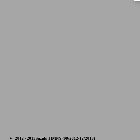
SUV/4x4/Pick-Up
2012 - 2013
Suzuki
JIMNY (09/2012-12/2013)