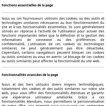
Fonctions essentielles de la page
Nous ou ces fournisseurs utilisons des cookies ou des outils et
75 KW (102 PS)
Ø 6.8 l/100km
technologies similaires nécessaires au bon fonctionnement du
site et à ses fonctionnalités essentielles. Ils sont généralement
utilisés en réponse à l'activité de l'utilisateur pour activer des
fonctions importantes telles que la définition et la gestion des
informations de connexion ou des préférences de
confidentialité. L'utilisation de ces cookies ou technologies
similaires ne peut généralement pas être désactivée.
Cependant, certains navigateurs peuvent bloquer ces cookies
ou outils similaires ou vous en avertir. Le blocage de ces cookies
75 KW (102 PS)
Ø 7.5 l/100km
ou outils similaires peut affecter la fonctionnalité du site web.
Fonctionnalités avancées de la page
Nous et des tiers utilisons divers moyens technologiques,
notamment des cookies et des outils similaires sur notre site
web, pour vous offrir des fonctionnalités étendues et garantir
une expérience utilisateur améliorée. Grâce à ces
fonctionnalités étendues, nous permettons la personnalisation
de notre offre, par exemple pour poursuivre vos recherches