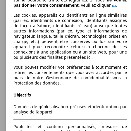
pas donner votre consentement
, veuillez cliquer
.
ici
Les cookies, appareils ou identifiants en ligne similaires
(par ex. identifiants de connexion, identifiants assignés
de façon aléatoire, identifiants réseau) ainsi que toutes
autres informations (par ex. type et informations de
navigateur, langue, taille d’écran, technologies prises en
charge, etc.) peuvent être conservés ou lus sur votre
appareil pour reconnaître celui-ci à chacune de ses
Berline
connexions à une application ou à un site Web, pour une
2011 - 2017
Volkswagen
CC BUSINESS (11/2011-04/2017)
ou plusieurs des finalités présentées ici.
Essence
Dim. (L/l/h):
Vous pouvez modifier vos préférences à tout moment et
à partir de 4802 x 1855 x 1421 mm
retirer les consentements que vous avez accordés par le
Puissance:
Model Version
biais de notre Gestionnaire de confidentialité sous la
103 - 110 KW (140 - 150 PS)
Protection des données.
Portes:
4
Objectifs
Sièges:
Leistung
Ver
5
Capacité de remorquage:
Données de géolocalisation précises et identification par
750 - 1800 kg
analyse de l’appareil
Afficher les variantes
Publicités et contenu personnalisés, mesure de