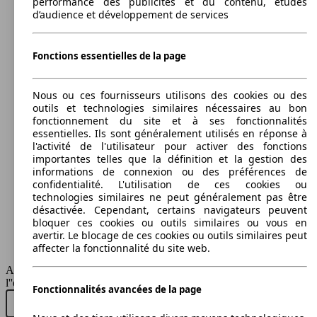
performance des publicités et du contenu, études
d’audience et développement de services
110 KW
Ø 5.
CC 1.4 TSI 150 BlueMotion Technology
(150 PS)
l/10
Fonctions essentielles de la page
Nous ou ces fournisseurs utilisons des cookies ou des
outils et technologies similaires nécessaires au bon
fonctionnement du site et à ses fonctionnalités
essentielles. Ils sont généralement utilisés en réponse à
l'activité de l'utilisateur pour activer des fonctions
118 KW
Ø 6.
CC 1.4 TSI 160
importantes telles que la définition et la gestion des
(160 PS)
l/10
informations de connexion ou des préférences de
confidentialité. L'utilisation de ces cookies ou
technologies similaires ne peut généralement pas être
désactivée. Cependant, certains navigateurs peuvent
bloquer ces cookies ou outils similaires ou vous en
avertir. Le blocage de ces cookies ou outils similaires peut
affecter la fonctionnalité du site web.
118 KW
Ø 6.
CC 1.4 TSI 160 BlueMotion Technology
AutoScout24 France SAS décline toute responsabilité concernant
(160 PS)
l/10
Berline
l''exactitude des indications fournies.
Fonctionnalités avancées de la page
Diesel
Acheter neuf
Acheter d'occasion