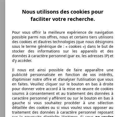
Dim. (L/l/h):
à partir de 4802 x 1855 x 1421 mm
Nous utilisons des cookies pour
Puissance:
103 - 221 KW (140 - 300 PS)
faciliter votre recherche.
Portes:
4
Sièges:
Pour vous offrir la meilleure expérience de navigation
5
possible parmi nos offres, nous et certains tiers utilisons
Capacité de remorquage:
des cookies et d’autres technologies (que nous désignons
740 - 2100 kg
sous le terme générique de : « cookies ») dans le but de
Afficher les variantes
stocker des informations sur les appareils et des
données à caractère personnel (par ex. les adresses IP) et
d’y accéder.
Il nous est ainsi possible de faire apparaître une
publicité personnalisée en fonction de vos intérêts,
d’optimiser notre offre et d’analyser l’utilisation que vous
en faites. Veuillez cliquer sur le bouton en bas à droite
pour donner votre accord à la mise en œuvre de cookies
soumis à consentement et au traitement des données à
caractère personnel y afférent ou sur le bouton en bas à
gauche si vous souhaitez procéder à une sélection
détaillée des cookies ou si vous voulez vous opposer au
traitement des données à caractère personnel reposant
sur la poursuite d’intérêts légitimes. Si vous
ne voulez