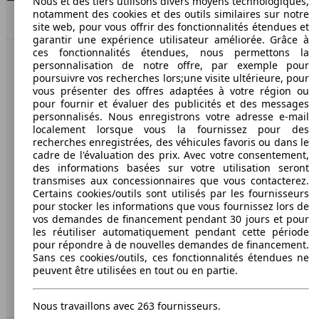
Nous et des tiers utilisons divers moyens technologiques,
notamment des cookies et des outils similaires sur notre
Model Version
Haut
site web, pour vous offrir des fonctionnalités étendues et
garantir une expérience utilisateur améliorée. Grâce à
ces fonctionnalités étendues, nous permettons la
118 KW
Ø 7.
CC 1.8 16S TSI 160
personnalisation de notre offre, par exemple pour
(160 PS)
l/10
AutoScout24: la plus grande plateforme en ligne de
Leistung
Ver
poursuivre vos recherches lors;une visite ultérieure, pour
voitures en Europe
vous présenter des offres adaptées à votre région ou
pour fournir et évaluer des publicités et des messages
AutoScout24
personnalisés. Nous enregistrons votre adresse e-mail
localement lorsque vous la fournissez pour des
recherches enregistrées, des véhicules favoris ou dans le
A propos d'AutoScout24
cadre de l'évaluation des prix. Avec votre consentement,
155 KW
Ø 7.
des informations basées sur votre utilisation seront
CC 2.0 TSI 210
Conditions d'utilisation
(210 PS)
l/10
transmises aux concessionnaires que vous contacterez.
103 KW
Ø 4.
CC 2.0 16S TDI CR 140 FAP BlueMotion
Certains cookies/outils sont utilisés par les fournisseurs
(140 PS)
l/10
Informations légales
pour stocker les informations que vous fournissez lors de
vos demandes de financement pendant 30 jours et pour
Protection des données
les réutiliser automatiquement pendant cette période
pour répondre à de nouvelles demandes de financement.
Accessibility Statement
Sans ces cookies/outils, ces fonctionnalités étendues ne
peuvent être utilisées en tout ou en partie.
Service
221 KW
Ø 9.
CC 3.6 V6 FSI 300
(300 PS)
l/10
103 KW
Ø 4.
Espace Pro
CC 2.0 TDI 140 FAP BlueMotion Technology
Nous travaillons avec 263 fournisseurs.
(140 PS)
l/10