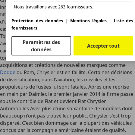
Chrysler Corporation. Dès le premier modèle le fabricant
innove avec son six cylindres. Il dispose d'un carburateur à
Nous travaillons avec 263 fournisseurs.
filtre à air, d'une motorisation à fort taux de compression,
|
|
Protection des données
Mentions légales
Liste des
d'une lubrification sous pression et d'un filtre à huile. Tous
fournisseurs
ces équipements sont absents des véhicules de l'époque.
Tout comme les jantes striées qui facilitent la conduite
Paramètres des
avec un pneu crevé ou bien encore les silent blocks en
Accepter tout
données
caoutchouc. Ces inventions deviendront la norme pour
toute l'industrie automobile. Après de nombreuses
acquisitions et créations de nouvelles marques comme
Dodge
ou Ram, Chrysler est en faillite. Certaines décisions
de diversification, dans l'aviation, les missiles et les
propulseurs de fusées lui sont fatales. Après une reprise
en main par Daimler, le premier janvier 2014 la firme passe
sous le contrôle de Fiat et devient Fiat Chrysler
Automobiles.Avec plus d'une soixantaine de modèles dont
beaucoup n'ont pas trouvé leur public, Chrysler s'est trop
dispersé. C'est bien dommage car la plupart des véhicules
conçus par la compagnie américaine étaient de qualité,