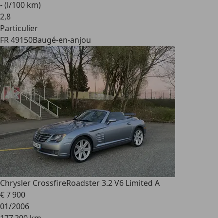
- (l/100 km)
2
,
8
Particulier
FR 49150
Baugé-en-anjou
Chrysler Crossfire
Roadster 3.2 V6 Limited A
€ 7 900
01/2006