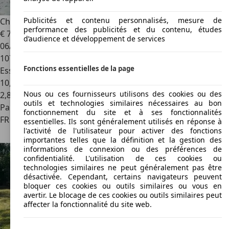
Publicités et contenu personnalisés, mesure de
Chrysler Sebring
Sebring Cabriolet 2.7i V6LX A
performance des publicités et du contenu, études
€ 7 990
d’audience et développement de services
06/2003
107 000 km
Fonctions essentielles de la page
Essence
10,2 l/100 km (mixte)
Nous ou ces fournisseurs utilisons des cookies ou des
2
,
8
outils et technologies similaires nécessaires au bon
Particulier
fonctionnement du site et à ses fonctionnalités
FR 74100
Annemasse
essentielles. Ils sont généralement utilisés en réponse à
l'activité de l'utilisateur pour activer des fonctions
importantes telles que la définition et la gestion des
informations de connexion ou des préférences de
confidentialité. L'utilisation de ces cookies ou
technologies similaires ne peut généralement pas être
désactivée. Cependant, certains navigateurs peuvent
bloquer ces cookies ou outils similaires ou vous en
avertir. Le blocage de ces cookies ou outils similaires peut
affecter la fonctionnalité du site web.