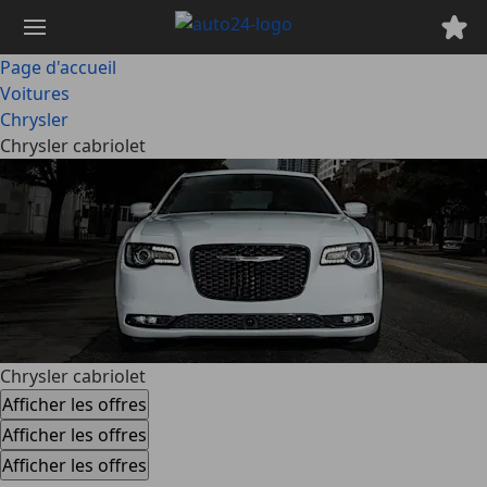
Passer
au
contenu
Page d'accueil
principal
Voitures
Chrysler
Chrysler cabriolet
Chrysler cabriolet
Afficher les offres
Afficher les offres
Afficher les offres