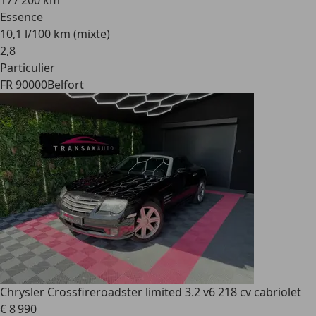
177 200 km
Essence
10,1 l/100 km (mixte)
2
,
8
Particulier
FR 90000
Belfort
Chrysler Crossfire
roadster limited 3.2 v6 218 cv cabriolet
€ 8 990