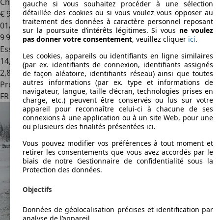
Chrysler Viper
Viper RT/10
gauche si vous souhaitez procéder à une sélection
détaillée des cookies ou si vous voulez vous opposer au
€ 99 900
traitement des données à caractère personnel reposant
01/1995
sur la poursuite d’intérêts légitimes. Si vous
ne voulez
9 900 km
pas donner votre consentement
, veuillez cliquer
ici
.
Essence
Les cookies, appareils ou identifiants en ligne similaires
14,7 l/100 km (mixte)
(par ex. identifiants de connexion, identifiants assignés
2
,
8
de façon aléatoire, identifiants réseau) ainsi que toutes
autres informations (par ex. type et informations de
Professionnel
navigateur, langue, taille d’écran, technologies prises en
FR 13660
Orgon
charge, etc.) peuvent être conservés ou lus sur votre
appareil pour reconnaître celui-ci à chacune de ses
connexions à une application ou à un site Web, pour une
ou plusieurs des finalités présentées ici.
Vous pouvez modifier vos préférences à tout moment et
retirer les consentements que vous avez accordés par le
biais de notre Gestionnaire de confidentialité sous la
Protection des données.
Objectifs
Données de géolocalisation précises et identification par
analyse de l’appareil