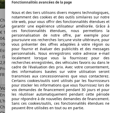
Fonctionnalités avancées de la page
Nous et des tiers utilisons divers moyens technologiques,
notamment des cookies et des outils similaires sur notre
Chrysler Le Baron
Cabriolet 3.0L V6 Première main
site web, pour vous offrir des fonctionnalités étendues et
GARANTIES 12 MOIS
garantir une expérience utilisateur améliorée. Grâce à
ces fonctionnalités étendues, nous permettons la
€ 10 990
personnalisation de notre offre, par exemple pour
04/1992
poursuivre vos recherches lors;une visite ultérieure, pour
100 000 km
vous présenter des offres adaptées à votre région ou
pour fournir et évaluer des publicités et des messages
Essence
personnalisés. Nous enregistrons votre adresse e-mail
- (l/100 km)
localement lorsque vous la fournissez pour des
2
,
8
recherches enregistrées, des véhicules favoris ou dans le
cadre de l'évaluation des prix. Avec votre consentement,
Professionnel
des informations basées sur votre utilisation seront
FR 63500
Le Broc
transmises aux concessionnaires que vous contacterez.
Certains cookies/outils sont utilisés par les fournisseurs
pour stocker les informations que vous fournissez lors de
Voir toutes les offres Chrysler cabriolet
vos demandes de financement pendant 30 jours et pour
les réutiliser automatiquement pendant cette période
En avance sur son temps grâce aux innovations
pour répondre à de nouvelles demandes de financement.
L'histoire de Chrysler débute le 6 juin 1925 lorsque Walter
Sans ces cookies/outils, ces fonctionnalités étendues ne
Chrysler réorganise la Maxwell Motor Company en
peuvent être utilisées en tout ou en partie.