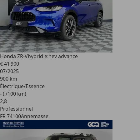
Honda ZR-V
hybrid e:hev advance
€ 41 900
07/2025
900 km
Électrique/Essence
- (l/100 km)
2
,
8
Professionnel
FR 74100
Annemasse