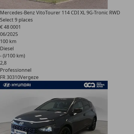
Mercedes-Benz Vito
Tourer 114 CDI XL 9G-Tronic RWD
Select 9 places
€ 48 000
1
06/2025
100 km
Diesel
- (l/100 km)
2
,
8
Professionnel
FR 30310
Vergeze