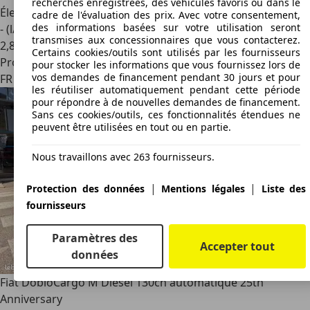
recherches enregistrées, des véhicules favoris ou dans le
Électrique/Essence
cadre de l'évaluation des prix. Avec votre consentement,
des informations basées sur votre utilisation seront
- (l/100 km)
transmises aux concessionnaires que vous contacterez.
2
,
8
Certains cookies/outils sont utilisés par les fournisseurs
Professionnel
pour stocker les informations que vous fournissez lors de
vos demandes de financement pendant 30 jours et pour
FR 74100
Annemasse
les réutiliser automatiquement pendant cette période
pour répondre à de nouvelles demandes de financement.
Sans ces cookies/outils, ces fonctionnalités étendues ne
peuvent être utilisées en tout ou en partie.
Nous travaillons avec 263 fournisseurs.
|
|
Protection des données
Mentions légales
Liste des
fournisseurs
Paramètres des
Accepter tout
données
Fiat Doblo
Cargo M Diesel 130ch automatique 25th
Anniversary