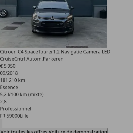
Citroen C4 SpaceTourer
1.2 Navigatie Camera LED
CruiseCntrl Autom.Parkeren
€ 5 950
09/2018
181 210 km
Essence
5,2 l/100 km (mixte)
2
,
8
Professionnel
FR 59000
Lille
Voir toutes les offres Voiture de demonstration