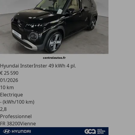
Hyundai Inster
Inster 49 kWh 4 pl.
€ 25 590
01/2026
10 km
Electrique
- (kWh/100 km)
2
,
8
Professionnel
FR 38200
Vienne