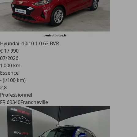
Hyundai i10
i10 1.0 63 BVR
€ 17 990
07/2026
1 000 km
Essence
- (l/100 km)
2
,
8
Professionnel
FR 69340
Francheville