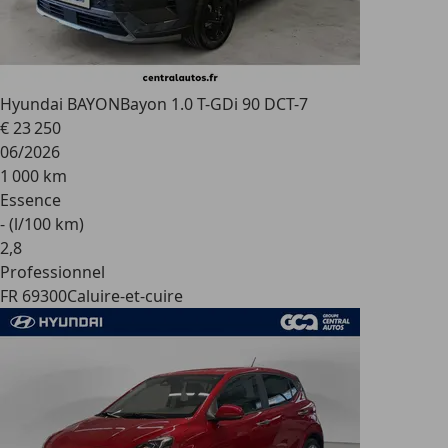
Hyundai BAYON
Bayon 1.0 T-GDi 90 DCT-7
€ 23 250
06/2026
1 000 km
Essence
- (l/100 km)
2
,
8
Professionnel
FR 69300
Caluire-et-cuire