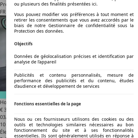
Professionnel
ou plusieurs des finalités présentées ici.
FR 67480
Strasbourg
Vous pouvez modifier vos préférences à tout moment et
retirer les consentements que vous avez accordés par le
biais de notre Gestionnaire de confidentialité sous la
Protection des données.
Objectifs
Données de géolocalisation précises et identification par
analyse de l’appareil
Publicités et contenu personnalisés, mesure de
performance des publicités et du contenu, études
d’audience et développement de services
Honda HR-V
1.5 i-MMD 131ch e:HEV Advance Style
Fonctions essentielles de la page
€ 37 690
1
03/2026
Nous ou ces fournisseurs utilisons des cookies ou des
10 km
outils et technologies similaires nécessaires au bon
fonctionnement du site et à ses fonctionnalités
Électrique/Essence
essentielles. Ils sont généralement utilisés en réponse à