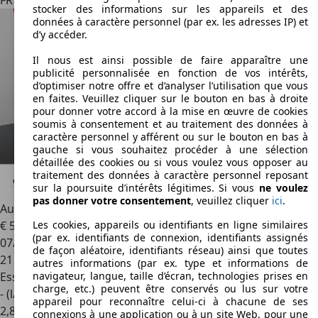
FR 69300
Caluire-et-cuire
stocker des informations sur les appareils et des
données à caractère personnel (par ex. les adresses IP) et
d’y accéder.
Il nous est ainsi possible de faire apparaître une
publicité personnalisée en fonction de vos intérêts,
d’optimiser notre offre et d’analyser l’utilisation que vous
en faites. Veuillez cliquer sur le bouton en bas à droite
pour donner votre accord à la mise en œuvre de cookies
soumis à consentement et au traitement des données à
caractère personnel y afférent ou sur le bouton en bas à
gauche si vous souhaitez procéder à une sélection
détaillée des cookies ou si vous voulez vous opposer au
traitement des données à caractère personnel reposant
sur la poursuite d’intérêts légitimes. Si vous
ne voulez
pas donner votre consentement
, veuillez cliquer
ici
.
Audi A5
Avant TFSI quattro S line Matrix Navi AVV
€ 50 980
1
Les cookies, appareils ou identifiants en ligne similaires
(par ex. identifiants de connexion, identifiants assignés
07/2024
de façon aléatoire, identifiants réseau) ainsi que toutes
21 000 km
autres informations (par ex. type et informations de
Essence
navigateur, langue, taille d’écran, technologies prises en
charge, etc.) peuvent être conservés ou lus sur votre
- (l/100 km)
appareil pour reconnaître celui-ci à chacune de ses
2
,
8
connexions à une application ou à un site Web, pour une