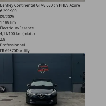
Bentley Continental GT
V8 680 ch PHEV Azure
€ 299 900
09/2025
1 188 km
Électrique/Essence
4,1 l/100 km (mixte)
2
,
8
Professionnel
FR 69570
Dardilly