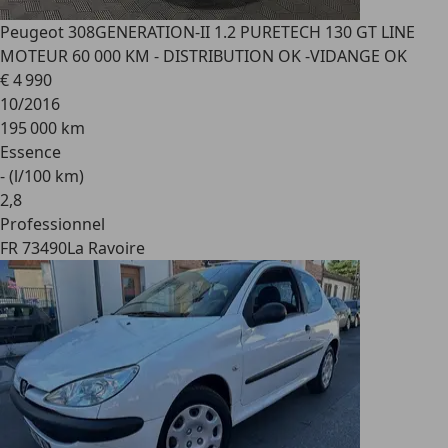
Peugeot 308
GENERATION-II 1.2 PURETECH 130 GT LINE
MOTEUR 60 000 KM - DISTRIBUTION OK -VIDANGE OK
€ 4 990
10/2016
195 000 km
Essence
- (l/100 km)
2
,
8
Professionnel
FR 73490
La Ravoire