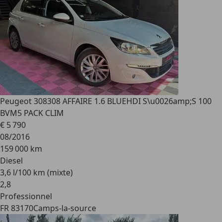
Peugeot 308
308 AFFAIRE 1.6 BLUEHDI S\u0026amp;S 100
BVM5 PACK CLIM
€ 5 790
08/2016
159 000 km
Diesel
3,6 l/100 km (mixte)
2
,
8
Professionnel
FR 83170
Camps-la-source