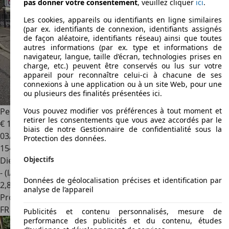
pas donner votre consentement
, veuillez cliquer
ici
.
Les cookies, appareils ou identifiants en ligne similaires
(par ex. identifiants de connexion, identifiants assignés
de façon aléatoire, identifiants réseau) ainsi que toutes
autres informations (par ex. type et informations de
navigateur, langue, taille d’écran, technologies prises en
charge, etc.) peuvent être conservés ou lus sur votre
appareil pour reconnaître celui-ci à chacune de ses
connexions à une application ou à un site Web, pour une
ou plusieurs des finalités présentées ici.
Peugeot 3008
1.5 BLUEHDI 130CH S\u0026S ACTIVE
Vous pouvez modifier vos préférences à tout moment et
retirer les consentements que vous avez accordés par le
€ 10 500
1
biais de notre Gestionnaire de confidentialité sous la
03/2021
Protection des données.
154 846 km
Objectifs
Diesel
- (l/100 km)
Données de géolocalisation précises et identification par
2
,
8
analyse de l’appareil
Professionnel
FR 91170
Viry Chatillon
Publicités et contenu personnalisés, mesure de
performance des publicités et du contenu, études