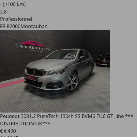
- (l/100 km)
2
,
8
Professionnel
FR 82000
Montauban
Peugeot 308
1.2 PureTech 130ch SS BVM6 EU6 GT Line ***
DISTRIBUTION OK***
€ 6 490