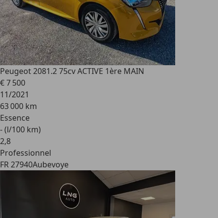
Peugeot 208
1.2 75cv ACTIVE 1ère MAIN
€ 7 500
11/2021
63 000 km
Essence
- (l/100 km)
2
,
8
Professionnel
FR 27940
Aubevoye