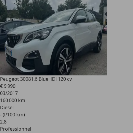
Peugeot 3008
1.6 BlueHDi 120 cv
€ 9 990
03/2017
160 000 km
Diesel
- (l/100 km)
2
,
8
Professionnel