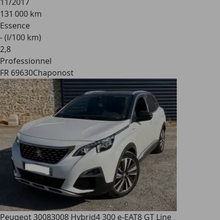
11/2017
131 000 km
Essence
- (l/100 km)
2
,
8
Professionnel
FR 69630
Chaponost
Peugeot 3008
3008 Hybrid4 300 e-EAT8 GT Line