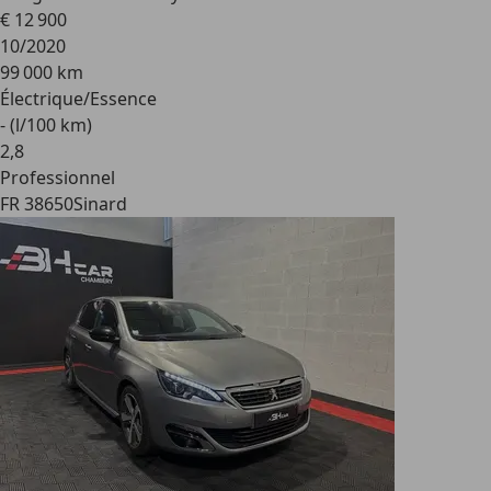
€ 12 900
10/2020
99 000 km
Électrique/Essence
- (l/100 km)
2
,
8
Professionnel
FR 38650
Sinard