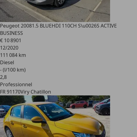
Peugeot 2008
1.5 BLUEHDI 110CH S\u0026S ACTIVE
BUSINESS
€ 10 890
1
12/2020
111 084 km
Diesel
- (l/100 km)
2
,
8
Professionnel
FR 91170
Viry Chatillon