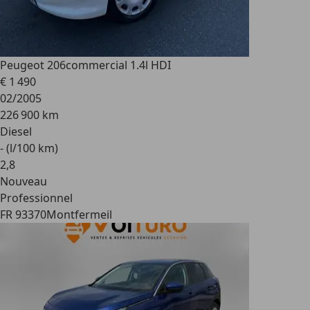
Peugeot 206
commercial 1.4l HDI
€ 1 490
02/2005
226 900 km
Diesel
- (l/100 km)
2
,
8
Nouveau
Professionnel
FR 93370
Montfermeil