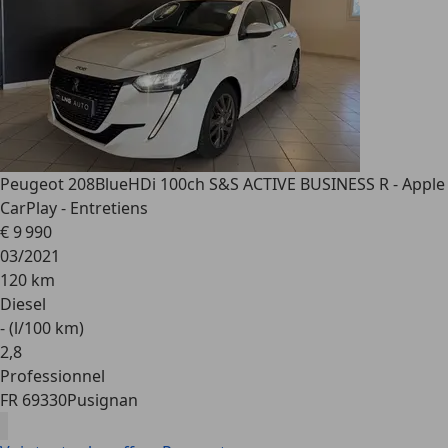
Peugeot 208
BlueHDi 100ch S&S ACTIVE BUSINESS R - Apple
CarPlay - Entretiens
€ 9 990
03/2021
120 km
Diesel
- (l/100 km)
2
,
8
Professionnel
FR 69330
Pusignan