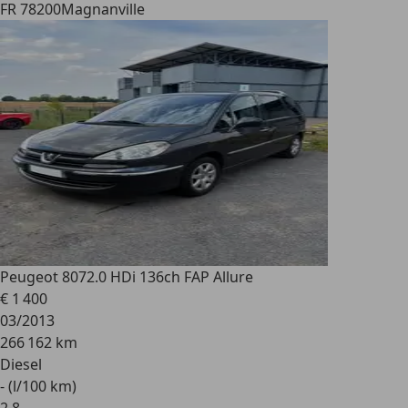
FR 78200
Magnanville
Peugeot 807
2.0 HDi 136ch FAP Allure
€ 1 400
03/2013
266 162 km
Diesel
- (l/100 km)