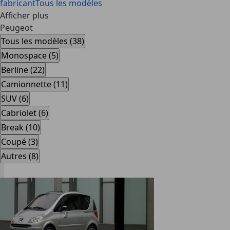
fabricant
Tous les modèles
Afficher plus
Peugeot
Tous les modèles (38)
Monospace (5)
Berline (22)
Camionnette (11)
SUV (6)
Cabriolet (6)
Break (10)
Coupé (3)
Autres (8)