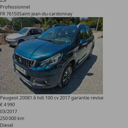
2
,
8
Professionnel
FR 76150
Saint-jean-du-cardonnay
Peugeot 2008
1.6 hdi 100 cv 2017 garantie revise
€ 4 990
03/2017
250 000 km
Diesel