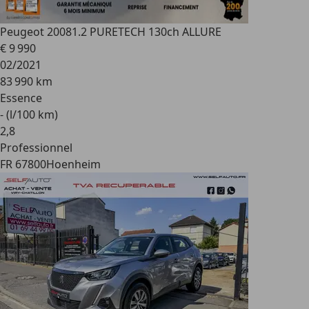
Peugeot 2008
1.2 PURETECH 130ch ALLURE
€ 9 990
02/2021
83 990 km
Essence
- (l/100 km)
2
,
8
Professionnel
FR 67800
Hoenheim