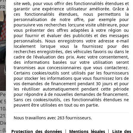
Professionnel
site web, pour vous offrir des fonctionnalités étendues et
FR 82000
Montauban
garantir une expérience utilisateur améliorée. Grâce à
ces fonctionnalités étendues, nous permettons la
personnalisation de notre offre, par exemple pour
poursuivre vos recherches lors;une visite ultérieure, pour
vous présenter des offres adaptées à votre région ou
pour fournir et évaluer des publicités et des messages
personnalisés. Nous enregistrons votre adresse e-mail
localement lorsque vous la fournissez pour des
recherches enregistrées, des véhicules favoris ou dans le
cadre de l'évaluation des prix. Avec votre consentement,
des informations basées sur votre utilisation seront
transmises aux concessionnaires que vous contacterez.
Certains cookies/outils sont utilisés par les fournisseurs
pour stocker les informations que vous fournissez lors de
vos demandes de financement pendant 30 jours et pour
les réutiliser automatiquement pendant cette période
Peugeot 308
1.6 BlueHDi 120cv Boîte auto 1er main
pour répondre à de nouvelles demandes de financement.
Sans ces cookies/outils, ces fonctionnalités étendues ne
€ 5 990
peuvent être utilisées en tout ou en partie.
10/2015
213 000 km
Nous travaillons avec 263 fournisseurs.
Diesel
- (l/100 km)
|
|
Protection des données
Mentions légales
Liste des