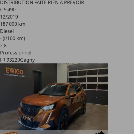
DISTRIBUTION FAITE RIEN À PRÉVOIR
€ 9 490
12/2019
187 000 km
Diesel
- (l/100 km)
2
,
8
Professionnel
FR 93220
Gagny