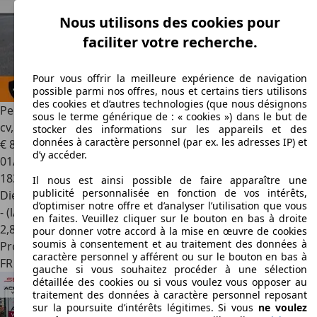
Nous utilisons des cookies pour
faciliter votre recherche.
Pour vous offrir la meilleure expérience de navigation
possible parmi nos offres, nous et certains tiers utilisons
des cookies et d’autres technologies (que nous désignons
Peugeot 3008
II 1.6 BlueHDi Active 120
sous le terme générique de : « cookies ») dans le but de
cv,Révisée,Cockpit,Garantie 12 Mois
stocker des informations sur les appareils et des
données à caractère personnel (par ex. les adresses IP) et
€ 8 990
d’y accéder.
01/2018
183 500 km
Il nous est ainsi possible de faire apparaître une
publicité personnalisée en fonction de vos intérêts,
Diesel
d’optimiser notre offre et d’analyser l’utilisation que vous
- (l/100 km)
en faites. Veuillez cliquer sur le bouton en bas à droite
2
,
8
pour donner votre accord à la mise en œuvre de cookies
soumis à consentement et au traitement des données à
Professionnel
caractère personnel y afférent ou sur le bouton en bas à
FR 38230
Tignieu-jameyzieu
gauche si vous souhaitez procéder à une sélection
détaillée des cookies ou si vous voulez vous opposer au
traitement des données à caractère personnel reposant
sur la poursuite d’intérêts légitimes. Si vous
ne voulez