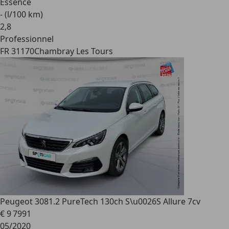
Essence
- (l/100 km)
2
,
8
Professionnel
FR 31170
Chambray Les Tours
Peugeot 308
1.2 PureTech 130ch S\u0026S Allure 7cv
€ 9 799
1
05/2020