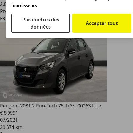
2
,
8
fournisseurs
Professionnel
FR 78200
Magnanville
Paramètres des
Accepter tout
données
Peugeot 208
1.2 PureTech 75ch S\u0026S Like
€ 8 999
1
07/2021
29 874 km