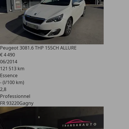
Peugeot 308
1.6 THP 155CH ALLURE
€ 4 490
06/2014
121 513 km
Essence
- (l/100 km)
2
,
8
Professionnel
FR 93220
Gagny