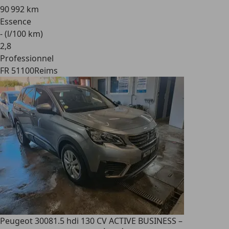
90 992 km
Essence
- (l/100 km)
2
,
8
Professionnel
FR 51100
Reims
Peugeot 3008
1.5 hdi 130 CV ACTIVE BUSINESS –