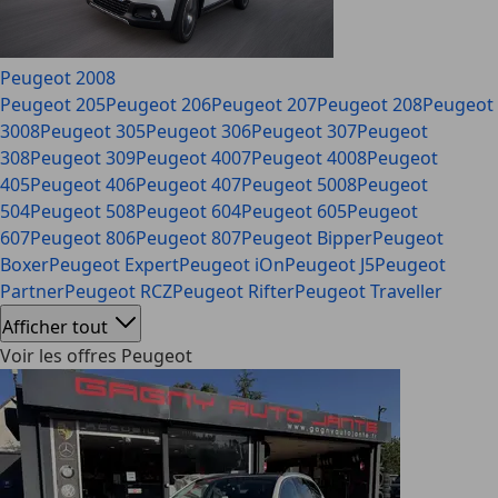
Peugeot 2008
Peugeot 205
Peugeot 206
Peugeot 207
Peugeot 208
Peugeot
3008
Peugeot 305
Peugeot 306
Peugeot 307
Peugeot
308
Peugeot 309
Peugeot 4007
Peugeot 4008
Peugeot
405
Peugeot 406
Peugeot 407
Peugeot 5008
Peugeot
504
Peugeot 508
Peugeot 604
Peugeot 605
Peugeot
607
Peugeot 806
Peugeot 807
Peugeot Bipper
Peugeot
Boxer
Peugeot Expert
Peugeot iOn
Peugeot J5
Peugeot
Partner
Peugeot RCZ
Peugeot Rifter
Peugeot Traveller
Afficher tout
Voir les offres Peugeot