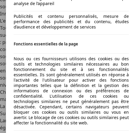
analyse de l’appareil
sous l'égide de British Leyland, avec le label Leyland
Innocenti.
Publicités et contenu personnalisés, mesure de
L'esprit Innocenti
performance des publicités et du contenu, études
d’audience et développement de services
Tout au long de son existence et malgré ses rachats
successifs, l'esprit de la marque Innocenti restera le même
: proposer des versions améliorées de modèles déjà bien
Fonctions essentielles de la page
connus et appréciés de différents publics. Ainsi, que ce soit
sous la direction du groupe British Leyland (1972-1976),
Nous ou ces fournisseurs utilisons des cookies ou des
sous celle du constructeur italo-argentin De Tomaso, ou
outils et technologies similaires nécessaires au bon
fonctionnement du site et à ses fonctionnalités
encore après son rachat par Fiat, les modèles de Mini
essentielles. Ils sont généralement utilisés en réponse à
sortis des usines de Lambrate arborent toujours des
l'activité de l'utilisateur pour activer des fonctions
niveaux de finitions élevées et sont souvent exclusifs.
importantes telles que la définition et la gestion des
informations de connexion ou des préférences de
Chose qui justifie d'ailleurs leur valeur marchande sur le
confidentialité. L'utilisation de ces cookies ou
marché des voitures d'occasion.
technologies similaires ne peut généralement pas être
La fin de la marque Innocenti
désactivée. Cependant, certains navigateurs peuvent
bloquer ces cookies ou outils similaires ou vous en
Suite au rachat de la firme par
Fiat
Auto en 1990, l'usine de
avertir. Le blocage de ces cookies ou outils similaires peut
Lambrate est définitivement fermée en 1993, entraînant
affecter la fonctionnalité du site web.
également l'arrêt de la production de la Mini Bertone. Très