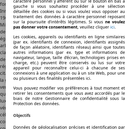
caractère personnel y afférent ou sur le bouton en bas à
formule « carrosserie italienne+moteur britannique »,
gauche si vous souhaitez procéder à une sélection
Innocenti poursuit sur sa lancée et commence à partir de
détaillée des cookies ou si vous voulez vous opposer au
traitement des données à caractère personnel reposant
1961 la production d'une version italienne de la célèbre
sur la poursuite d’intérêts légitimes. Si vous
ne voulez
Mini sous licence de la BMC. Durant environ 15 ans, l'usine
pas donner votre consentement
, veuillez cliquer
ici
.
de Lambrate produira donc pour le marché italien mais
Les cookies, appareils ou identifiants en ligne similaires
également pour le reste du marché européen, des Mini
(par ex. identifiants de connexion, identifiants assignés
arborant des finitions plus lisses et plus luxueuses que les
de façon aléatoire, identifiants réseau) ainsi que toutes
classiques modèles britanniques. S'adaptant aux exigences
autres informations (par ex. type et informations de
navigateur, langue, taille d’écran, technologies prises en
de sa clientèle, le fabricant italien développera
charge, etc.) peuvent être conservés ou lus sur votre
régulièrement de nouvelles moutures de la célèbre petite
appareil pour reconnaître celui-ci à chacune de ses
citadine qui feront sa notoriété dans toute l'Europe. Dans
connexions à une application ou à un site Web, pour une
ou plusieurs des finalités présentées ici.
la gamme des Mini Innocenti, on retrouve ainsi plusieurs
versions hors-série telles que la Mini 1000 ou la Mini 1001
Vous pouvez modifier vos préférences à tout moment et
retirer les consentements que vous avez accordés par le
qui se distinguent notamment par leurs finitions très
biais de notre Gestionnaire de confidentialité sous la
luxueuses intégrant des habillages intérieurs en bois
Protection des données.
véritable. Innocenti sera mêmeii à l'origine de
la Cooper
, la
célèbre version sportive de la Mini. Mais le modèle le plus
Objectifs
connu de la marque reste sans doute la Mini Bertone, une
Données de géolocalisation précises et identification par
conception 100% italienne commercialisée à partir de 1974