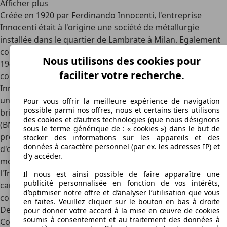
Afficher plus
Créée en 1920 par Ferdinando Innocenti, l'entreprise
Innocenti était à l'origine une société de métallurgie
installée dans le quartier de Lambrate à Milan. Egalement
constructeur des célèbres scooters Lambretta à partir de
Nous utilisons des cookies pour
1947, l'entreprise a ensuite consacré ses activités à la
faciliter votre recherche.
construction d'automobiles à partir de 1960 avec sa firme
Innocenti Auto. A ses débuts, l'entreprise effectuait
uniquement le montage sous licence de modèles
Pour vous offrir la meilleure expérience de navigation
possible parmi nos offres, nous et certains tiers utilisons
britanniques conçus par la British Motor Corporation
des cookies et d’autres technologies (que nous désignons
(BMC). Ce fut le cas pour la copie italienne de l'Austin A40,
sous le terme générique de : « cookies ») dans le but de
premier modèle commercialisé par la marque à partir
stocker des informations sur les appareils et des
données à caractère personnel (par ex. les adresses IP) et
d'octobre 1960, mais également pour plusieurs autres
d’y accéder.
modèles suivants tels que l'Innocenti I5, l'Innocenti J4 et
l'Innocenti IM3. Chacun de ces modèles possède une
Il nous est ainsi possible de faire apparaître une
publicité personnalisée en fonction de vos intérêts,
carrosserie fabriquée et assemblée en Italie, mais est de
d’optimiser notre offre et d’analyser l’utilisation que vous
conception totalement britannique.
en faites. Veuillez cliquer sur le bouton en bas à droite
Des Mini à la sauce italienne
pour donner votre accord à la mise en œuvre de cookies
soumis à consentement et au traitement des données à
Connaissant un relatif succès sur le marché italien avec sa