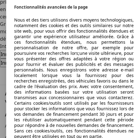
prisée, notamment par les collectionneurs, celle-ci est
Fonctionnalités avancées de la page
encore cependant proposée en voiture d'occasion par
certains propriétaires. Après avoir été utilisée par le
Nous et des tiers utilisons divers moyens technologiques,
Groupe Fiat Auto pour la commercialisation en Italie de ses
notamment des cookies et des outils similaires sur notre
site web, pour vous offrir des fonctionnalités étendues et
modèles produits à l'étranger, la marque Innocenti a été
garantir une expérience utilisateur améliorée. Grâce à
définitivement retirée de la production en 1997.
ces fonctionnalités étendues, nous permettons la
Intéressé par l'Innocenti
personnalisation de notre offre, par exemple pour
poursuivre vos recherches lors;une visite ultérieure, pour
Innocenti voiture d'occasion
Innocenti nouvelle voiture
vous présenter des offres adaptées à votre région ou
Innocenti offres concessionnaire
pour fournir et évaluer des publicités et des messages
personnalisés. Nous enregistrons votre adresse e-mail
localement lorsque vous la fournissez pour des
Haut
recherches enregistrées, des véhicules favoris ou dans le
cadre de l'évaluation des prix. Avec votre consentement,
des informations basées sur votre utilisation seront
AutoScout24: la plus grande plateforme en ligne de
transmises aux concessionnaires que vous contacterez.
voitures en Europe
Certains cookies/outils sont utilisés par les fournisseurs
pour stocker les informations que vous fournissez lors de
vos demandes de financement pendant 30 jours et pour
AutoScout24
les réutiliser automatiquement pendant cette période
pour répondre à de nouvelles demandes de financement.
A propos d'AutoScout24
Sans ces cookies/outils, ces fonctionnalités étendues ne
peuvent être utilisées en tout ou en partie.