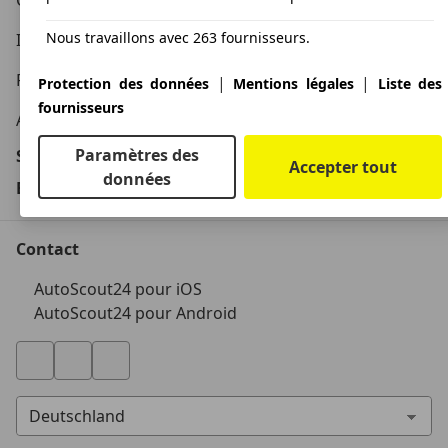
Conditions d'utilisation
Nous travaillons avec 263 fournisseurs.
Informations légales
Protection des données
|
|
Protection des données
Mentions légales
Liste des
fournisseurs
Accessibility Statement
Paramètres des
Service
Accepter tout
données
Espace Pro
Contact
AutoScout24 pour iOS
AutoScout24 pour Android