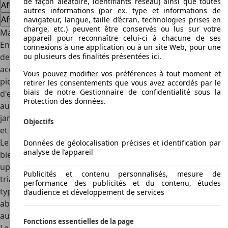
de façon aléatoire, identifiants réseau) ainsi que toutes
Afficher les offres
autres informations (par ex. type et informations de
Afficher les offres
navigateur, langue, taille d’écran, technologies prises en
charge, etc.) peuvent être conservés ou lus sur votre
Mazda B 2500
appareil pour reconnaître celui-ci à chacune de ses
En 1968, Mazda combina son objectif initial de développer
connexions à une application ou à un site Web, pour une
des véhicules utilitaires avec l'expérience nouvellement
ou plusieurs des finalités présentées ici.
acquise dans la construction de voitures, et développa le
Vous pouvez modifier vos préférences à tout moment et
pick-up B 2500. Depuis, ce modèle s'est vendu à 3 millions
retirer les consentements que vous avez accordés par le
biais de notre Gestionnaire de confidentialité sous la
d'exemplaires dans le monde. Extérieurement, ce qui saute
Protection des données.
aux yeux, ce sont surtout la calandre pentagonale, les
jantes en métal léger, ainsi que les rétroviseurs extérieurs
Objectifs
et les poignées de portes chromées.
Lisez plus
Le turbodiesel avec une cylindrée de 2,5 litres génère 84 ou
Données de géolocalisation précises et identification par
analyse de l’appareil
bien 109 CV et est extrêmement économique pour un pick-
up de cette taille. La suspension indépendante à doubles
Publicités et contenu personnalisés, mesure de
triangles articulés promet une conduite stable sur tout
performance des publicités et du contenu, études
type de terrain. Quant à la sécurité, une carrosserie à
d’audience et développement de services
absorption d'énergie, l'ABS et les airbags hissent le B 2500
au plus haut niveau de technicité actuel.
Fonctions essentielles de la page