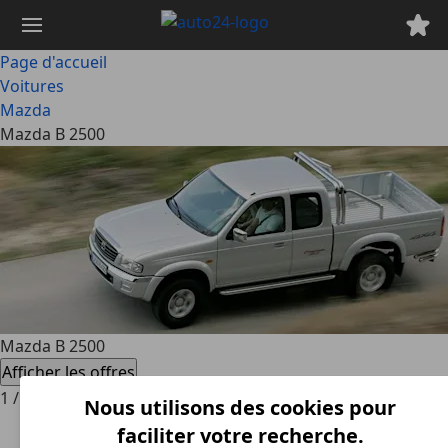
Passer
au
contenu
Page d'accueil
principal
Voitures
Mazda
Mazda B 2500
Mazda B 2500
Afficher les offres
1
/
2
Nous utilisons des cookies pour
faciliter votre recherche.