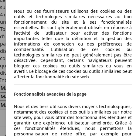
Le modèle propulsion et à simple cabine possède une
surface de chargement longue de 2,28 mètres. Le modèle
Nous ou ces fournisseurs utilisons des cookies ou des
4 roues motrices à double cabine se limite quant à lui à
outils et technologies similaires nécessaires au bon
une longueur du plateau de chargement de 1,53 mètres.
fonctionnement du site et à ses fonctionnalités
essentielles. Ils sont généralement utilisés en réponse à
Tous les deux ont une charge utile maximale autorisée
l'activité de l'utilisateur pour activer des fonctions
d'une tonne. Concernant la transmission intégrale, on peut
importantes telles que la définition et la gestion des
passer manuellement de deux à quatre roues motrices. Le
informations de connexion ou des préférences de
confidentialité. L'utilisation de ces cookies ou
dispositif de blocage de roues libres est activable via
technologies similaires ne peut généralement pas être
commande à distance. Le Mazda B 2500 4 roues motrices,
désactivée. Cependant, certains navigateurs peuvent
qui dispose en série d'un système de climatisation et de
bloquer ces cookies ou outils similaires ou vous en
avertir. Le blocage de ces cookies ou outils similaires peut
diverses options, peut tracter jusqu'à deux tonnes.
affecter la fonctionnalité du site web.
Intéressé par l'Mazda B 2500
Mazda B 2500 voiture d'occasion
Fonctionnalités avancées de la page
Mazda B 2500 nouvelle voiture
Mazda B 2500 offres concessionnaire
Nous et des tiers utilisons divers moyens technologiques,
notamment des cookies et des outils similaires sur notre
site web, pour vous offrir des fonctionnalités étendues et
Haut
garantir une expérience utilisateur améliorée. Grâce à
ces fonctionnalités étendues, nous permettons la
personnalisation de notre offre, par exemple pour
AutoScout24: la plus grande plateforme en ligne de