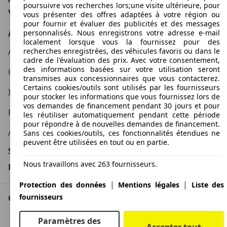
poursuivre vos recherches lors;une visite ultérieure, pour
voitures en Europe
vous présenter des offres adaptées à votre région ou
pour fournir et évaluer des publicités et des messages
AutoScout24
personnalisés. Nous enregistrons votre adresse e-mail
localement lorsque vous la fournissez pour des
A propos d'AutoScout24
recherches enregistrées, des véhicules favoris ou dans le
cadre de l'évaluation des prix. Avec votre consentement,
des informations basées sur votre utilisation seront
Conditions d'utilisation
transmises aux concessionnaires que vous contacterez.
Certains cookies/outils sont utilisés par les fournisseurs
Informations légales
pour stocker les informations que vous fournissez lors de
vos demandes de financement pendant 30 jours et pour
Protection des données
les réutiliser automatiquement pendant cette période
pour répondre à de nouvelles demandes de financement.
Accessibility Statement
Sans ces cookies/outils, ces fonctionnalités étendues ne
peuvent être utilisées en tout ou en partie.
Service
Nous travaillons avec 263 fournisseurs.
Espace Pro
|
|
Protection des données
Mentions légales
Liste des
fournisseurs
Contact
AutoScout24 pour iOS
Paramètres des
Accepter tout