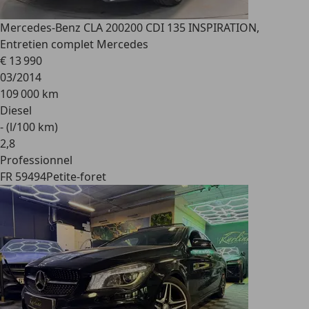
Mercedes-Benz CLA 200
200 CDI 135 INSPIRATION,
Entretien complet Mercedes
€ 13 990
03/2014
109 000 km
Diesel
- (l/100 km)
2
,
8
Professionnel
FR 59494
Petite-foret