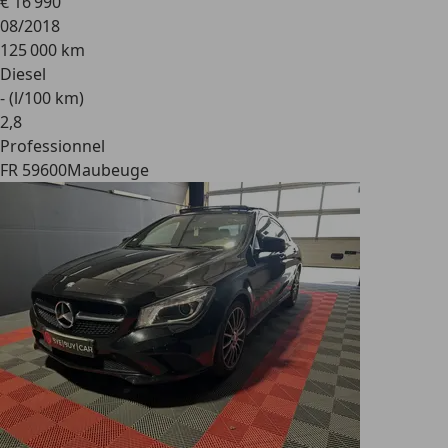
€ 16 990
08/2018
125 000 km
Diesel
- (l/100 km)
2
,
8
Professionnel
FR 59600
Maubeuge