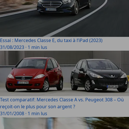
Essai : Mercedes Classe E, du taxi à l’iPad (2023)
31/08/2023
·
1 min lus
Test comparatif: Mercedes Classe A vs. Peugeot 308 – Où
reçoit-on le plus pour son argent ?
31/01/2008
·
1 min lus