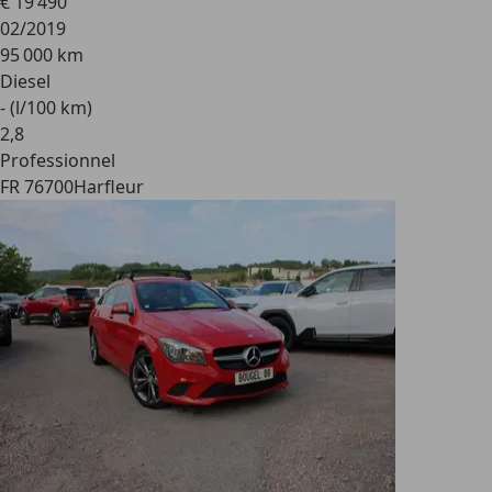
€ 19 490
02/2019
95 000 km
Diesel
- (l/100 km)
2
,
8
Professionnel
FR 76700
Harfleur