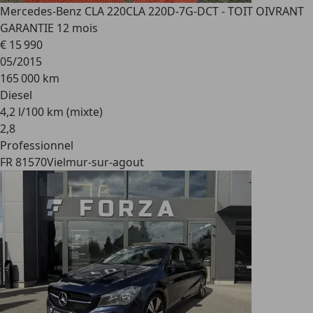
Mercedes-Benz CLA 220
CLA 220D-7G-DCT - TOIT OIVRANT
GARANTIE 12 mois
€ 15 990
05/2015
165 000 km
Diesel
4,2 l/100 km (mixte)
2
,
8
Professionnel
FR 81570
Vielmur-sur-agout