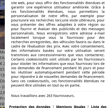
site web, pour vous offrir des fonctionnalités étendues et
garantir une expérience utilisateur améliorée. Grâce à
ces fonctionnalités étendues, nous permettons la
personnalisation de notre offre, par exemple pour
poursuivre vos recherches lors;une visite ultérieure, pour
vous présenter des offres adaptées à votre région ou
pour fournir et évaluer des publicités et des messages
personnalisés. Nous enregistrons votre adresse e-mail
localement lorsque vous la fournissez pour des
recherches enregistrées, des véhicules favoris ou dans le
cadre de l'évaluation des prix. Avec votre consentement,
des informations basées sur votre utilisation seront
Mercedes-Benz CLA 220
COUPE 2.2 220 CDI 175 cv
transmises aux concessionnaires que vous contacterez.
FASCINATION 7G-DCT BVA7 I Toit - Sièges élec - Caméra
Certains cookies/outils sont utilisés par les fournisseurs
€ 20 990
pour stocker les informations que vous fournissez lors de
vos demandes de financement pendant 30 jours et pour
07/2017
les réutiliser automatiquement pendant cette période
130 990 km
pour répondre à de nouvelles demandes de financement.
Diesel
Sans ces cookies/outils, ces fonctionnalités étendues ne
peuvent être utilisées en tout ou en partie.
- (l/100 km)
2
,
8
Nous travaillons avec 263 fournisseurs.
Professionnel
FR 91090
Lisses
|
|
Protection des données
Mentions légales
Liste des