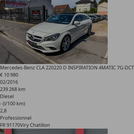
Mercedes-Benz CLA 220
220 D INSPIRATION 4MATIC 7G-DCT
€ 10 980
02/2016
239 268 km
Diesel
- (l/100 km)
2
,
8
Professionnel
FR 91170
Viry Chatillon