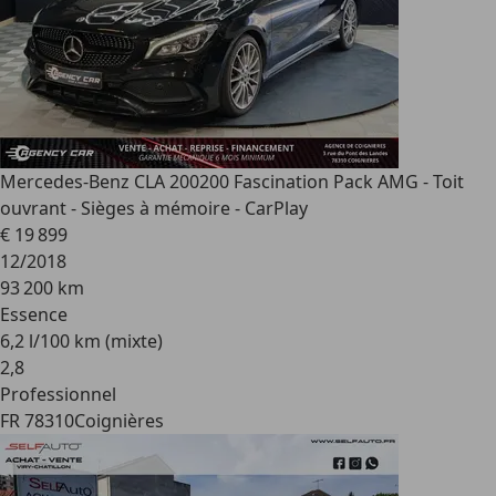
Mercedes-Benz CLA 200
200 Fascination Pack AMG - Toit
ouvrant - Sièges à mémoire - CarPlay
€ 19 899
12/2018
93 200 km
Essence
6,2 l/100 km (mixte)
2
,
8
Professionnel
FR 78310
Coignières