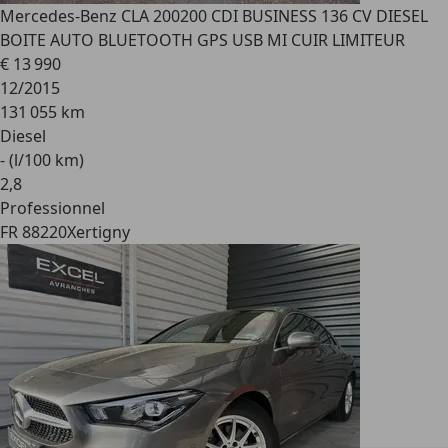
Mercedes-Benz CLA 200
200 CDI BUSINESS 136 CV DIESEL
BOITE AUTO BLUETOOTH GPS USB MI CUIR LIMITEUR
€ 13 990
12/2015
131 055 km
Diesel
- (l/100 km)
2
,
8
Professionnel
FR 88220
Xertigny