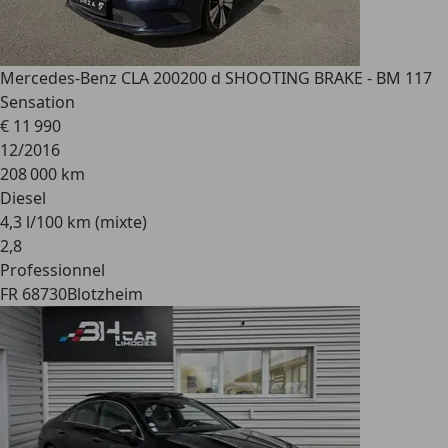
Mercedes-Benz CLA 200
200 d SHOOTING BRAKE - BM 117
Sensation
€ 11 990
12/2016
208 000 km
Diesel
4,3 l/100 km (mixte)
2
,
8
Professionnel
FR 68730
Blotzheim