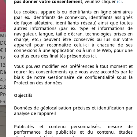
pas donner votre consentement
, veuillez cliquer
ici
.
Les cookies, appareils ou identifiants en ligne similaires
(par ex. identifiants de connexion, identifiants assignés
de façon aléatoire, identifiants réseau) ainsi que toutes
autres informations (par ex. type et informations de
navigateur, langue, taille d’écran, technologies prises en
Mercedes-Benz CLA 220
Classe CLA 220 d Sensation 7-G
charge, etc.) peuvent être conservés ou lus sur votre
DCT A
appareil pour reconnaître celui-ci à chacune de ses
€ 15 990
connexions à une application ou à un site Web, pour une
ou plusieurs des finalités présentées ici.
12/2015
132 500 km
Vous pouvez modifier vos préférences à tout moment et
Diesel
retirer les consentements que vous avez accordés par le
biais de notre Gestionnaire de confidentialité sous la
4,2 l/100 km (mixte)
Protection des données.
2
,
8
Professionnel
Objectifs
FR 76200
Dieppe
Données de géolocalisation précises et identification par
analyse de l’appareil
Publicités et contenu personnalisés, mesure de
performance des publicités et du contenu, études