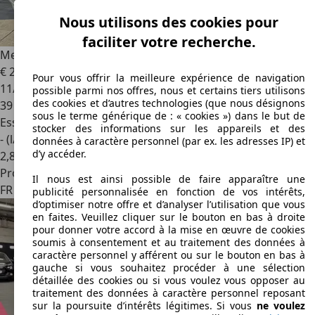
Nous utilisons des cookies pour
faciliter votre recherche.
Mercedes-Benz CLA 180
180 7G-DCT Progressive Line
€ 21 990
1
Pour vous offrir la meilleure expérience de navigation
11/2020
possible parmi nos offres, nous et certains tiers utilisons
des cookies et d’autres technologies (que nous désignons
39 400 km
sous le terme générique de : « cookies ») dans le but de
Essence
stocker des informations sur les appareils et des
- (l/100 km)
données à caractère personnel (par ex. les adresses IP) et
d’y accéder.
2
,
8
Professionnel
Il nous est ainsi possible de faire apparaître une
FR 50300
Marcey-les-grèves
publicité personnalisée en fonction de vos intérêts,
d’optimiser notre offre et d’analyser l’utilisation que vous
en faites. Veuillez cliquer sur le bouton en bas à droite
pour donner votre accord à la mise en œuvre de cookies
soumis à consentement et au traitement des données à
caractère personnel y afférent ou sur le bouton en bas à
gauche si vous souhaitez procéder à une sélection
détaillée des cookies ou si vous voulez vous opposer au
traitement des données à caractère personnel reposant
sur la poursuite d’intérêts légitimes. Si vous
ne voulez