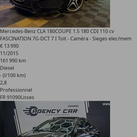
Mercedes-Benz CLA 180
COUPE 1.5 180 CDI 110 cv
FASCINATION 7G-DCT 7 I Toit - Caméra - Sieges elec/mem
€ 13 990
11/2015
161 990 km
Diesel
- (l/100 km)
2
,
8
Professionnel
FR 91090
Lisses