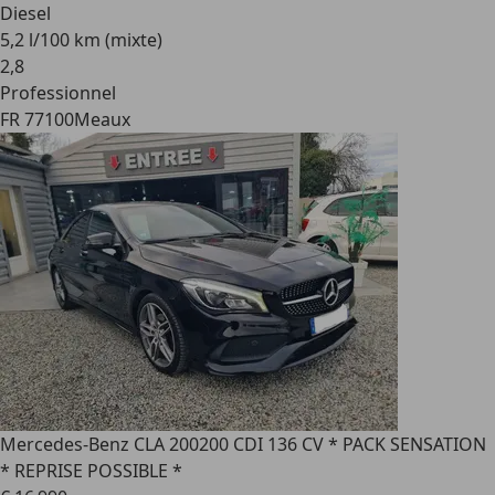
Diesel
5,2 l/100 km (mixte)
2
,
8
Professionnel
FR 77100
Meaux
Mercedes-Benz CLA 200
200 CDI 136 CV * PACK SENSATION
* REPRISE POSSIBLE *