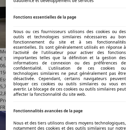
d’audience et développement de services
Fonctions essentielles de la page
Nous ou ces fournisseurs utilisons des cookies ou des
outils et technologies similaires nécessaires au bon
fonctionnement du site et à ses fonctionnalités
essentielles. Ils sont généralement utilisés en réponse à
Mercedes-Benz CLA 180
coupé Pack AMG Garantie 12 mois
l'activité de l'utilisateur pour activer des fonctions
importantes telles que la définition et la gestion des
€ 14 990
informations de connexion ou des préférences de
06/2014
confidentialité. L'utilisation de ces cookies ou
150 000 km
technologies similaires ne peut généralement pas être
désactivée. Cependant, certains navigateurs peuvent
Essence
bloquer ces cookies ou outils similaires ou vous en
5,7 l/100 km (mixte)
avertir. Le blocage de ces cookies ou outils similaires peut
2
,
8
affecter la fonctionnalité du site web.
Professionnel
FR 59600
Maubeuge
Fonctionnalités avancées de la page
Nous et des tiers utilisons divers moyens technologiques,
notamment des cookies et des outils similaires sur notre