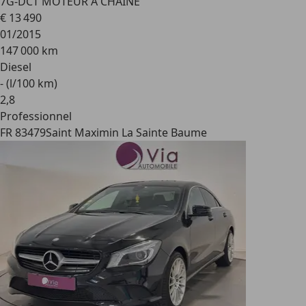
7G-DCT MOTEUR A CHAINE
€ 13 490
01/2015
147 000 km
Diesel
- (l/100 km)
2
,
8
Professionnel
FR 83479
Saint Maximin La Sainte Baume