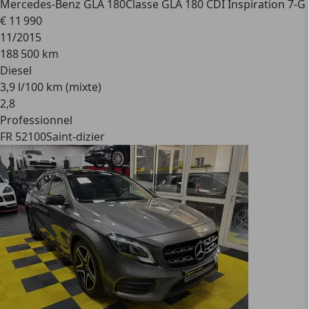
Mercedes-Benz GLA 180
Classe GLA 180 CDI Inspiration 7-G
€ 11 990
11/2015
188 500 km
Diesel
3,9 l/100 km (mixte)
2
,
8
Professionnel
FR 52100
Saint-dizier