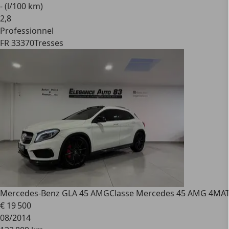
- (l/100 km)
2
,
8
Professionnel
FR 33370
Tresses
Mercedes-Benz GLA 45 AMG
Classe Mercedes 45 AMG 4MA
€ 19 500
08/2014