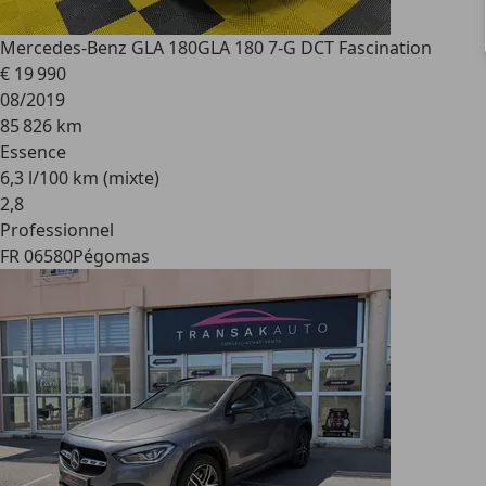
Mercedes-Benz GLA 180
GLA 180 7-G DCT Fascination
€ 19 990
08/2019
85 826 km
Essence
6,3 l/100 km (mixte)
2
,
8
Professionnel
FR 06580
Pégomas