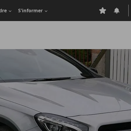
dre
S'informer