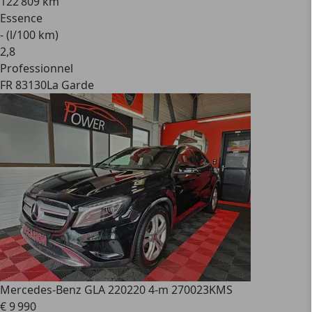
122 809 km
Essence
- (l/100 km)
2
,
8
Professionnel
FR 83130
La Garde
Mercedes-Benz GLA 220
220 4-m 270023KMS
€ 9 990