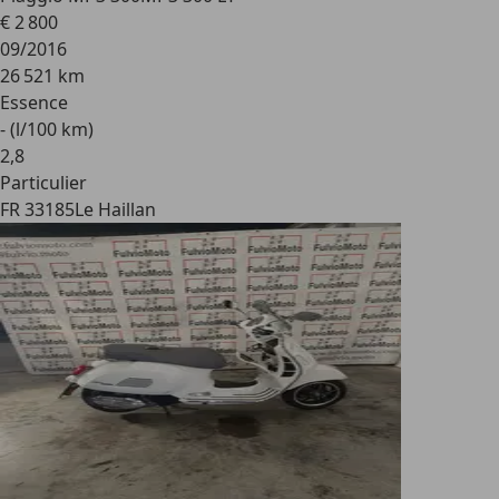
€ 2 800
09/2016
26 521 km
Essence
- (l/100 km)
2
,
8
Particulier
FR 33185
Le Haillan