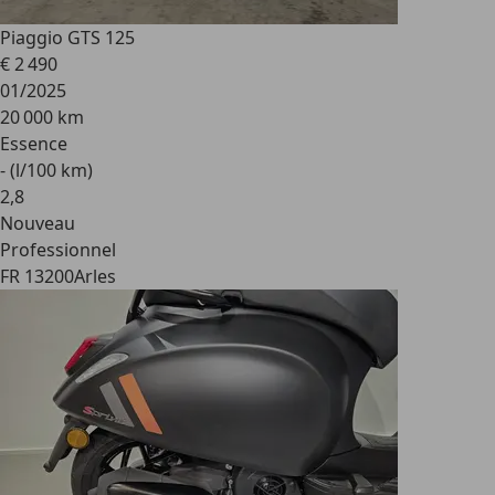
Piaggio GTS 125
€ 2 490
01/2025
20 000 km
Essence
- (l/100 km)
2
,
8
Nouveau
Professionnel
FR 13200
Arles