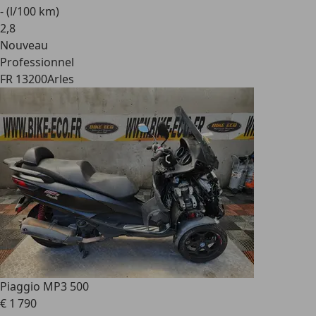
- (l/100 km)
2
,
8
Nouveau
Professionnel
FR 13200
Arles
Piaggio MP3 500
€ 1 790