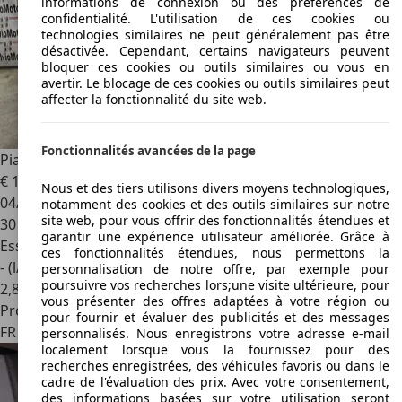
informations de connexion ou des préférences de
confidentialité. L'utilisation de ces cookies ou
technologies similaires ne peut généralement pas être
désactivée. Cependant, certains navigateurs peuvent
bloquer ces cookies ou outils similaires ou vous en
avertir. Le blocage de ces cookies ou outils similaires peut
affecter la fonctionnalité du site web.
Fonctionnalités avancées de la page
Piaggio GTS 125
€ 1 590
Nous et des tiers utilisons divers moyens technologiques,
04/2017
notamment des cookies et des outils similaires sur notre
site web, pour vous offrir des fonctionnalités étendues et
30 996 km
garantir une expérience utilisateur améliorée. Grâce à
Essence
ces fonctionnalités étendues, nous permettons la
- (l/100 km)
personnalisation de notre offre, par exemple pour
poursuivre vos recherches lors;une visite ultérieure, pour
2
,
8
vous présenter des offres adaptées à votre région ou
Professionnel
pour fournir et évaluer des publicités et des messages
FR 13200
Arles
personnalisés. Nous enregistrons votre adresse e-mail
localement lorsque vous la fournissez pour des
recherches enregistrées, des véhicules favoris ou dans le
cadre de l'évaluation des prix. Avec votre consentement,
des informations basées sur votre utilisation seront