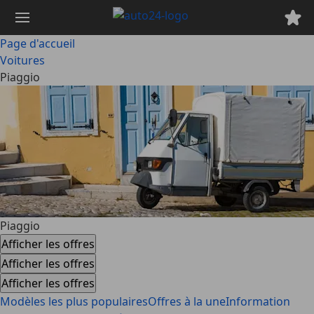
Passer
au
contenu
Page d'accueil
principal
Voitures
Piaggio
Piaggio
Afficher les offres
Afficher les offres
Afficher les offres
Modèles les plus populaires
Offres à la une
Information