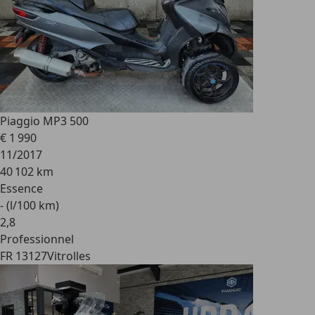
Piaggio MP3 500
€ 1 990
11/2017
40 102 km
Essence
- (l/100 km)
2
,
8
Professionnel
FR 13127
Vitrolles