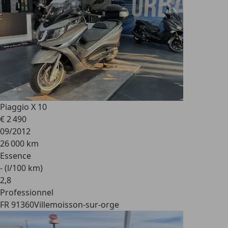
Piaggio X 10
€ 2 490
09/2012
26 000 km
Essence
- (l/100 km)
2
,
8
Professionnel
FR 91360
Villemoisson-sur-orge