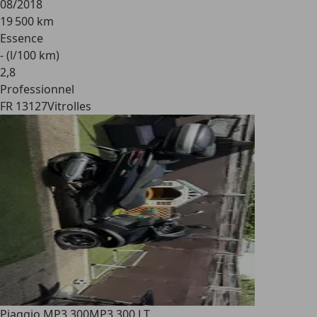
08/2018
19 500 km
Essence
- (l/100 km)
2
,
8
Professionnel
FR 13127
Vitrolles
Piaggio MP3 300
MP3 300 LT