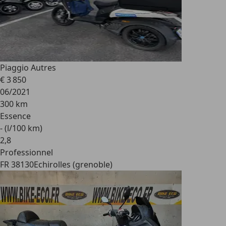
Piaggio Autres
€ 3 850
06/2021
300 km
Essence
- (l/100 km)
2
,
8
Professionnel
FR 38130
Echirolles (grenoble)