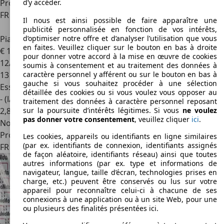
Professionnel
d’y accéder.
FR 57000
Metz
Il nous est ainsi possible de faire apparaître une
publicité personnalisée en fonction de vos intérêts,
Piaggio Autres
d’optimiser notre offre et d’analyser l’utilisation que vous
en faites. Veuillez cliquer sur le bouton en bas à droite
€ 1 650
pour donner votre accord à la mise en œuvre de cookies
12/2022
soumis à consentement et au traitement des données à
13 000 km
caractère personnel y afférent ou sur le bouton en bas à
gauche si vous souhaitez procéder à une sélection
Essence
détaillée des cookies ou si vous voulez vous opposer au
- (l/100 km)
traitement des données à caractère personnel reposant
2
,
8
sur la poursuite d’intérêts légitimes. Si vous
ne voulez
pas donner votre consentement
, veuillez cliquer
ici
.
Nouveau
Professionnel
Les cookies, appareils ou identifiants en ligne similaires
(par ex. identifiants de connexion, identifiants assignés
FR 13200
Arles
de façon aléatoire, identifiants réseau) ainsi que toutes
autres informations (par ex. type et informations de
navigateur, langue, taille d’écran, technologies prises en
charge, etc.) peuvent être conservés ou lus sur votre
appareil pour reconnaître celui-ci à chacune de ses
connexions à une application ou à un site Web, pour une
ou plusieurs des finalités présentées ici.