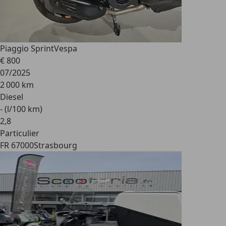
Piaggio Sprint
Vespa
€ 800
07/2025
2 000 km
Diesel
- (l/100 km)
2
,
8
Particulier
FR 67000
Strasbourg