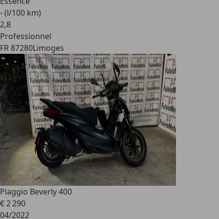
Essence
- (l/100 km)
2
,
8
Professionnel
FR 87280
Limoges
Piaggio Beverly 400
€ 2 290
04/2022