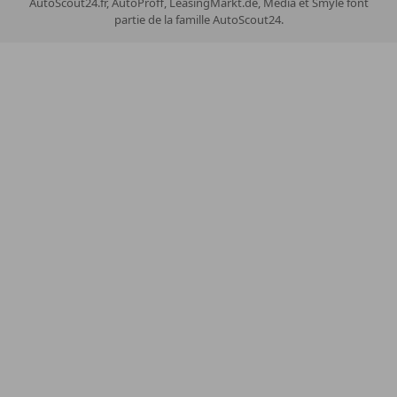
AutoScout24.fr, AutoProff, LeasingMarkt.de, Media et Smyle font
partie de la famille AutoScout24.