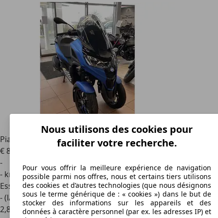
Nous utilisons des cookies pour
Piaggio MP3 310
Model S
faciliter votre recherche.
€ 8 129
-
Pour vous offrir la meilleure expérience de navigation
- km
possible parmi nos offres, nous et certains tiers utilisons
Essence
des cookies et d’autres technologies (que nous désignons
sous le terme générique de : « cookies ») dans le but de
- (l/100 km)
stocker des informations sur les appareils et des
2
,
8
données à caractère personnel (par ex. les adresses IP) et