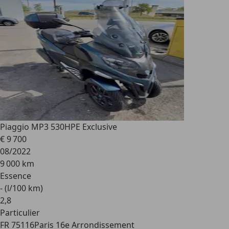
Piaggio MP3 530
HPE Exclusive
€ 9 700
08/2022
9 000 km
Essence
- (l/100 km)
2
,
8
Particulier
FR 75116
Paris 16e Arrondissement