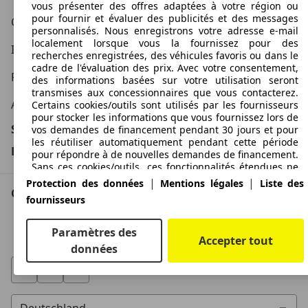
vous présenter des offres adaptées à votre région ou
pour fournir et évaluer des publicités et des messages
Conditions d'utilisation
personnalisés. Nous enregistrons votre adresse e-mail
localement lorsque vous la fournissez pour des
Informations légales
recherches enregistrées, des véhicules favoris ou dans le
cadre de l'évaluation des prix. Avec votre consentement,
Protection des données
des informations basées sur votre utilisation seront
transmises aux concessionnaires que vous contacterez.
Accessibility Statement
Certains cookies/outils sont utilisés par les fournisseurs
pour stocker les informations que vous fournissez lors de
Service
vos demandes de financement pendant 30 jours et pour
les réutiliser automatiquement pendant cette période
Espace Pro
pour répondre à de nouvelles demandes de financement.
Sans ces cookies/outils, ces fonctionnalités étendues ne
peuvent être utilisées en tout ou en partie.
|
|
Protection des données
Mentions légales
Liste des
Contact
fournisseurs
Nous travaillons avec 263 fournisseurs.
AutoScout24 pour iOS
Paramètres des
AutoScout24 pour Android
Accepter tout
données