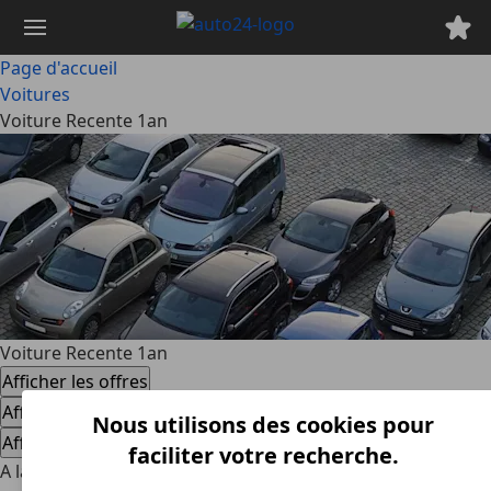
Passer
au
contenu
Page d'accueil
principal
Voitures
Voiture Recente 1an
Voiture Recente 1an
Afficher les offres
Afficher les offres
Nous utilisons des cookies pour
Afficher les offres
faciliter votre recherche.
A la recherche d'une Voiture Recente 1an d'occasion ? Sur