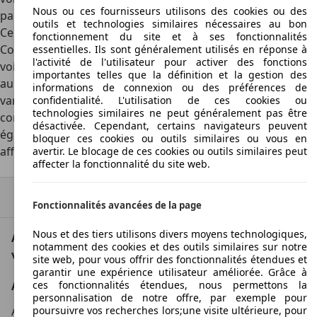
Nous ou ces fournisseurs utilisons des cookies ou des
parl'entreprise.
outils et technologies similaires nécessaires au bon
Cependant toutes les voitures récentes ne se valentpas.
fonctionnement du site et à ses fonctionnalités
Comme dans le cas des voitures d'occasion,l'état de la
essentielles. Ils sont généralement utilisés en réponse à
l'activité de l'utilisateur pour activer des fonctions
voiture récentedépend de son propriétaire. Quant
importantes telles que la définition et la gestion des
aukilométrage et à l'état technique, ilspeuvent eux aussi
informations de connexion ou des préférences de
varier de façon considérableselon les habitudes de
confidentialité. L'utilisation de ces cookies ou
technologies similaires ne peut généralement pas être
conduite du propriétaire. Demême, l'usure de l'intérieurest
désactivée. Cependant, certains navigateurs peuvent
également fonction du propriétaire ; parexemple, si l'on a
bloquer ces cookies ou outils similaires ou vous en
affaire à une personne qui fumedans la voiture.
avertir. Le blocage de ces cookies ou outils similaires peut
affecter la fonctionnalité du site web.
Haut
Fonctionnalités avancées de la page
Nous et des tiers utilisons divers moyens technologiques,
AutoScout24: la plus grande plateforme en ligne de
notamment des cookies et des outils similaires sur notre
voitures en Europe
site web, pour vous offrir des fonctionnalités étendues et
garantir une expérience utilisateur améliorée. Grâce à
ces fonctionnalités étendues, nous permettons la
AutoScout24
personnalisation de notre offre, par exemple pour
poursuivre vos recherches lors;une visite ultérieure, pour
A propos d'AutoScout24