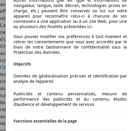
autres informations (par ex. type et informations de
aussi intéressant pourl'acheteur que pour le vendeur. En
navigateur, langue, taille d’écran, technologies prises en
charge, etc.) peuvent être conservés ou lus sur votre
effet, ce dernier peutainsi limiter la perte de valeur de sa
appareil pour reconnaître celui-ci à chacune de ses
voiture, en la vendant en tantque voiture récentes.
connexions à une application ou à un site Web, pour une
L'acheteur, quantà lui, peut acquérir une voiture quasiment
ou plusieurs des finalités présentées ici.
neuve,sans devoir pour autant débourser le prix
Vous pouvez modifier vos préférences à tout moment et
d'unvéhicule neuf.
retirer les consentements que vous avez accordés par le
On trouve des voitures récentes dans toutes lesmarques
biais de notre Gestionnaire de confidentialité sous la
Protection des données.
automobiles. C'est souvent le personnel travaillantpour les
constructeurs automobiles comme
Renault
,
Peugeot
ou
Objectifs
Citroën
,qui propose des voitures récentes. En effet,
lescollaborateurs bénéficient souvent de
Données de géolocalisation précises et identification par
conditionsavantageuses pour acheter des voitures neuves
analyse de l’appareil
au constructeur pour quiils travaillent. De ce fait, ils ne
Publicités et contenu personnalisés, mesure de
subissent pratiquement aucune pertelorsqu'ils revendent
performance des publicités et du contenu, études
leur voiture avant qu'ellen'atteigne un an. De même, les
d’audience et développement de services
retraitésayant travaillé pour des constructeurs
automobiles profitentsouvent de conditions spéciales lors
Fonctions essentielles de la page
de l'achat devéhicules neufs. Et ils vendent ainsi leur
voiture récente, avant de pouvoir en acheter une neuve