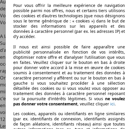
AutoScout24 vous trouverez un grand nombre d'annonces
Pour vous offrir la meilleure expérience de navigation
de Voiture Recente 1an d'occasion à vendre en France.
possible parmi nos offres, nous et certains tiers utilisons
Vous pouvez aussi déposer gratuitement votre annonce
des cookies et d’autres technologies (que nous désignons
sous le terme générique de : « cookies ») dans le but de
Voiture Recente 1an et vendre votre voiture rapidement.
stocker des informations sur les appareils et des
données à caractère personnel (par ex. les adresses IP) et
A la recherche d'une Voiture récente (-1an) d'occasion ?
d’y accéder.
Sur AutoScout24 vous trouverez un grand nombre
Il nous est ainsi possible de faire apparaître une
d'annonces de Voiture récente (-1an) d'occasion à vendre
publicité personnalisée en fonction de vos intérêts,
en France. Déposez votre annonce Voiture récente (-1an)
d’optimiser notre offre et d’analyser l’utilisation que vous
en faites. Veuillez cliquer sur le bouton en bas à droite
occasion gratuitement et vendez votre véhicule
pour donner votre accord à la mise en œuvre de cookies
rapidement.
soumis à consentement et au traitement des données à
On désigne par "voiture récente" un véhicule qui est âgéde
caractère personnel y afférent ou sur le bouton en bas à
gauche si vous souhaitez procéder à une sélection
moins de 12 mois, en se basant sur la date de lapremière
détaillée des cookies ou si vous voulez vous opposer au
mise en circulation. Cependant, du point de vuejuridique,
traitement des données à caractère personnel reposant
c'est en fait la date de construction duvéhicule qui est prise
sur la poursuite d’intérêts légitimes. Si vous
ne voulez
pas donner votre consentement
, veuillez cliquer
ici
.
en compte, et qui doit êtreobservée dans le cas des
voitures récente. Cette date ne doit pas être supérieureà
Les cookies, appareils ou identifiants en ligne similaires
(par ex. identifiants de connexion, identifiants assignés
12 mois.
de façon aléatoire, identifiants réseau) ainsi que toutes
Les voitures récentes an représentent unbénéfice tout